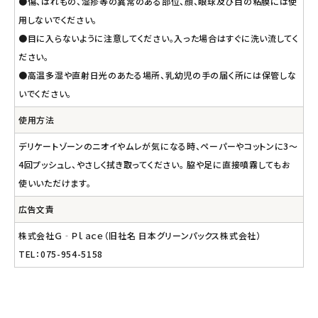
●傷、はれもの、湿疹等の異常のある部位、顔、眼球及び目の粘膜には使
用しないでください。
●目に入らないように注意してください。入った場合はすぐに洗い流してく
ださい。
●高温多湿や直射日光のあたる場所、乳幼児の手の届く所には保管しな
いでください。
使用方法
デリケートゾーンのニオイやムレが気になる時、ペーパーやコットンに3～
4回プッシュし、やさしく拭き取ってください。 脇や足に直接噴霧してもお
使いいただけます。
広告文責
株式会社Ｇ‐Ｐｌａｃｅ（旧社名 日本グリーンパックス株式会社）
TEL：075-954-5158