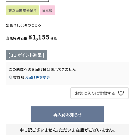
天然由来成分配合
日本製
キッズ・ベビー・マタニティ
¥
1,650
のところ
定価
キッチン用品
¥
1,155
当店特別価格
税込
フード・ドリンク
[
11
ポイント進呈 ]
ブランド
この地域へのお届け日は表示できません
定期購入
東京都
お届け先を変更
オリジナルブランド
お気に入りに登録する
ナチュラムーン
再入荷お知らせ
エコリュクス
申し訳ございません。ただいま在庫がございません。
エコメイト