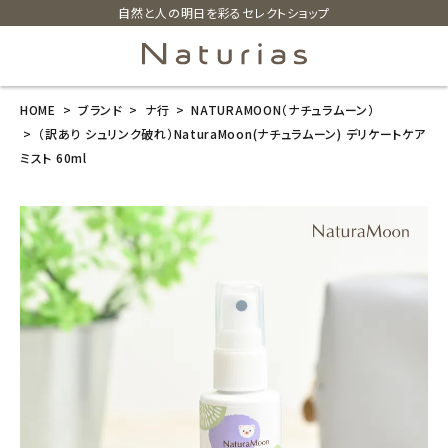
自然と人の明日を彩るセレクトショップ
HOME
ブランド
ナ行
NATURAMOON（ナチュラムーン）
search
（訳あり シュリンク破れ）NaturaMoon(ナチュラムーン) デリケートケア
ミスト 60ml
（訳あり シュリ
ンク破れ）Nat
uraMoon(ナチ
ュラムーン) デ
リケートケア ミ
スト 60ml