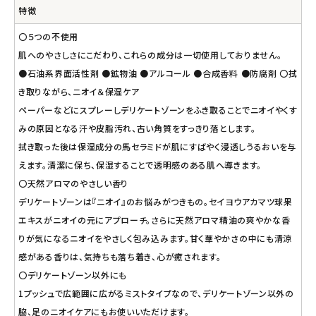
特徴
〇５つの不使用
肌へのやさしさにこだわり、これらの成分は一切使用しておりません。
●石油系界面活性剤 ●鉱物油 ●アルコール ●合成香料 ●防腐剤 〇拭
き取りながら、ニオイ＆保湿ケア
ペーパーなどにスプレーしデリケートゾーンをふき取ることでニオイやくす
みの原因となる汗や皮脂汚れ、古い角質をすっきり落とします。
拭き取った後は保湿成分の馬セラミドが肌にすばやく浸透しうるおいを与
えます。清潔に保ち、保湿することで透明感のある肌へ導きます。
〇天然アロマのやさしい香り
デリケートゾーンは『ニオイ』のお悩みがつきもの。セイヨウアカマツ球果
エキスがニオイの元にアプローチ。さらに天然アロマ精油の爽やかな香
りが気になるニオイをやさしく包み込みます。甘く華やかさの中にも清涼
感がある香りは、気持ちも落ち着き、心が癒されます。
〇デリケートゾーン以外にも
1プッシュで広範囲に広がるミストタイプなので、デリケートゾーン以外の
脇、足のニオイケアにもお使いいただけます。