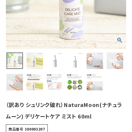
¥
1,155
(税込)
ホーム
新商品
カテゴリーから探す
美容・コスメ・香水
衛生用品
日用品雑貨
（訳あり シュリンク破れ）NaturaMoon(ナチュラ
フェムケア
ムーン) デリケートケア ミスト 60ml
インナー・下着・ナイトウェア
商品番号
100003207