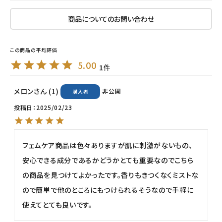
商品についてのお問い合わせ
ナチュラプラス
アルマウィン
5.00
1
アルモニベルツ
メロン
1
非公開
購入者
コラム・スタッフのおすすめ
投稿日
2025/02/23
ご利用ガイド等
フェムケア商品は色々ありますが肌に刺激がないもの、
アカウント情報
安心できる成分であるかどうかとても重要なのでこちら
ようこそ ゲスト 様
の商品を見つけてよかったです。香りもきつくなくミストな
meeting_room
person
ログイン
会員登録
ので簡単で他のところにもつけられるそうなので手軽に
使えてとても良いです。