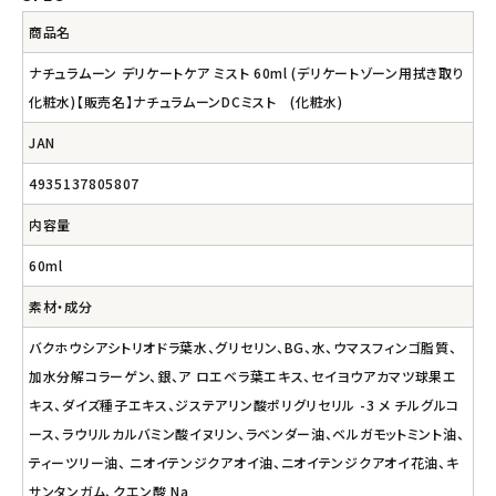
商品名
ナチュラムーン デリケートケア ミスト 60ml (デリケートゾーン用拭き取り
化粧水)【販売名】ナチュラムーンDCミスト (化粧水)
JAN
4935137805807
内容量
60ml
素材・成分
バクホウシアシトリオドラ葉水、グリセリン、BG、水、ウマスフィンゴ脂質、
加水分解コラーゲン、銀、ア ロエベラ葉エキス、セイヨウアカマツ球果エ
キス、ダイズ種子エキス、ジステアリン酸ポリグリセリル -3 メ チルグルコ
ース、ラウリルカルバミン酸イヌリン、ラベンダー油、ベルガモットミント油、
ティーツリー油、 ニオイテンジクアオイ油、ニオイテンジクアオイ花油、キ
サンタンガム、クエン酸 Na