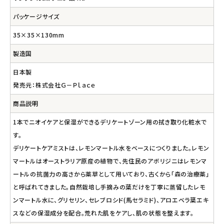
パッケージサイズ
35×35×130mm
製造国
日本製
発売元：株式会社Ｇ－Ｐｌａｃｅ
商品説明
1本でニオイケアと保湿ができるデリケートゾーン用の拭き取り化粧水で
す。
デリケートケアミストは、レモンマートル水をベースにつくりました。レモン
マートルはオーストラリア原産の植物で、先住民のアボリジニはレモンマ
ートルの抗菌力の高さから薬草として用いており、古くから「森の治療薬」
と呼ばれてきました。自然栽培し手摘みの葉だけを丁寧に蒸留したレモ
ンマートル水に、グリセリン、セレブロシド(馬セラミド)、アロエベラ葉エキ
スなどの保湿成分を配合。荒れた肌をケアし、肌の状態を整えます。