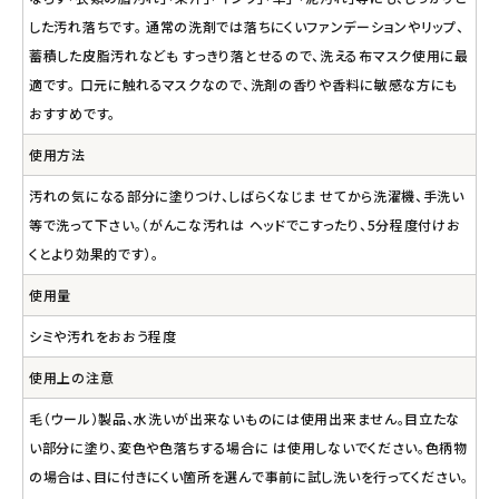
した汚れ落ちです。 通常の洗剤では落ちにくいファンデーションやリップ、
蓄積した皮脂汚れなども すっきり落とせるので、洗える布マスク使用に最
適です。 口元に触れるマスクなので、洗剤の香りや香料に敏感な方にも
おすすめです。
使用方法
汚れの気になる部分に塗りつけ、しばらくなじま せてから洗濯機、手洗い
等で洗って下さい。（がんこな汚れは ヘッドでこすったり、5分程度付けお
くとより効果的です）。
使用量
シミや汚れをおおう程度
使用上の注意
毛（ウール）製品、水洗いが出来ないものには使用出来ません。目立たな
い部分に塗り、変色や色落ちする場合に は使用しないでください。色柄物
の場合は、目に付きにくい箇所を選んで事前に試し洗いを行ってください。