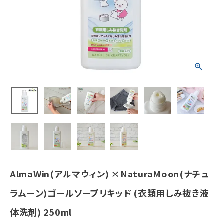
しみ抜き液体
洗剤) 250ml
¥
1,188
(税込)
ホーム
新商品
カテゴリーから探す
美容・コスメ・香水
衛生用品
AlmaWin(アルマウィン) ×NaturaMoon(ナチュ
日用品雑貨
ラムーン)ゴールソープリキッド (衣類用しみ抜き液
体洗剤) 250ml
フェムケア