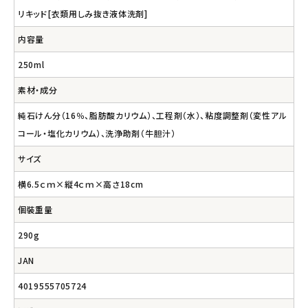
リキッド[衣類用しみ抜き液体洗剤]
内容量
250ml
素材・成分
純石けん分（16％、脂肪酸カリウム）、工程剤（水）、粘度調整剤（変性アル
コール・塩化カリウム）、洗浄助剤（牛胆汁）
サイズ
横6.5ｃｍ×縦4ｃｍ×高さ18cm
個裝重量
290g
JAN
4019555705724