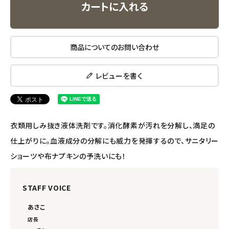
カートに入れる
エコメイト
商品についてのお問い合わせ
ナチュラプラス
アルマウィン
レビューを書く
アルモニベルツ
衣類用しみ抜き液体洗剤です。消化酵素が汚れを分解し、満足の
コラム・スタッフのおすすめ
仕上がりに。血液成分の分解にも威力を発揮するので、サニタリー
ご利用ガイド等
ショーツや布ナプキンの予洗いにも！
アカウント情報
STAFF VOICE
ようこそ ゲスト 様
あさこ
meeting_room
person
ログイン
会員登録
店長