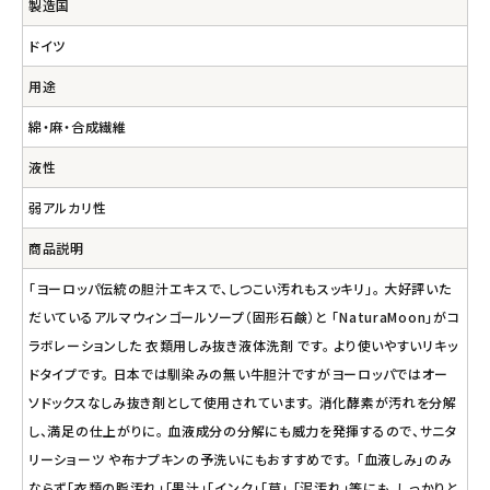
製造国
ドイツ
用途
綿・麻・合成繊維
液性
弱アルカリ性
商品説明
「ヨーロッパ伝統の胆汁エキスで、しつこい汚れもスッキリ」。 大好評いた
だいているアルマウィンゴールソープ（固形石鹸）と 「NaturaMoon」がコ
ラボレーションした 衣類用しみ抜き液体洗剤 です。 より使いやすいリキッ
ドタイプです。 日本では馴染みの無い牛胆汁ですがヨーロッパではオー
ソドックスなしみ抜き剤として使用されています。 消化酵素が汚れを分解
し、満足の仕上がりに。 血液成分の分解にも威力を発揮するので、サニタ
リーショーツ や布ナプキンの予洗いにもおすすめです。 「血液しみ」のみ
ならず「衣類の脂汚れ」「果汁」「インク」「草」 「泥汚れ」等にも、しっかりと