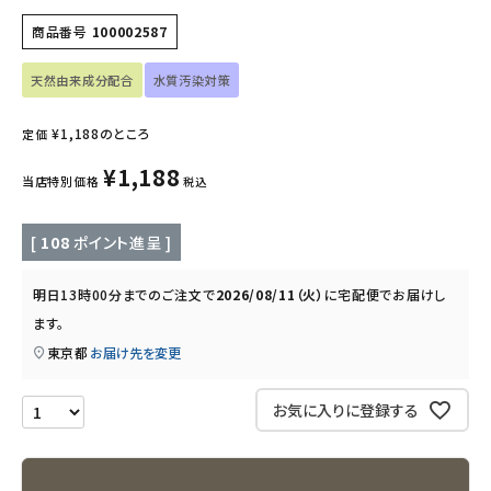
商品番号
100002587
インナー・下着・ナイトウェア
天然由来成分配合
水質汚染対策
キッズ・ベビー・マタニティ
¥
1,188
のところ
定価
キッチン用品
¥
1,188
当店特別価格
税込
フード・ドリンク
[
108
ポイント進呈 ]
ブランド
明日
13時00分
までのご注文で
2026/08/11（火）
に
宅配便
でお届けし
定期購入
ます。
東京都
お届け先を変更
オリジナルブランド
お気に入りに登録する
ナチュラムーン
エコリュクス