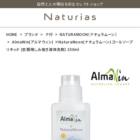
自然と人の明日を彩るセレクトショップ
HOME
ブランド
ナ行
NATURAMOON（ナチュラムーン）
search
AlmaWin(アルマウィン) ×NaturaMoon(ナチュラムーン)ゴールソープ
リキッド (衣類用しみ抜き液体洗剤) 250ml
AlmaWin(アル
マウィン) ×Na
turaMoon(ナ
チュラムーン)
ゴールソープリ
キッド (衣類用