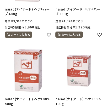
ナチュラムーン
naiad(ナイアード) ヘナ+ハー
naiad(ナイアード) ヘナ+ハー
ブ 400g
ブ 100g
エコリュクス
¥
3,960
のところ
¥
1,320
のところ
定価
定価
エコメイト
¥
3,960
¥
1,320
当店特別価格
当店特別価格
税込
税込
カートに入れる
カートに入れる
ナチュラプラス
アルマウィン
アルモニベルツ
コラム・スタッフのおすすめ
ご利用ガイド等
naiad(ナイアード) ヘナ100％
naiad(ナイアード) ヘナ100％
アカウント情報
400g
100g
ようこそ ゲスト 様