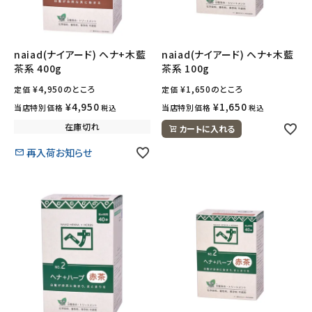
フェムケア
naiad(ナイアード) ヘナ+木藍
naiad(ナイアード) ヘナ+木藍
茶系 400g
茶系 100g
インナー・下着・ナイトウェア
¥
4,950
のところ
¥
1,650
のところ
定価
定価
キッズ・ベビー・マタニティ
¥
4,950
¥
1,650
当店特別価格
当店特別価格
税込
税込
在庫切れ
カートに入れる
キッチン用品
再入荷お知らせ
フード・ドリンク
ブランド
定期購入
オリジナルブランド