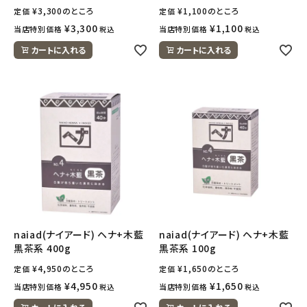
¥
3,300
のところ
¥
1,100
のところ
定価
定価
¥
3,300
¥
1,100
当店特別価格
当店特別価格
税込
税込
meeting_room
person
ログイン
会員登録
カートに入れる
カートに入れる
naiad(ナイアード) ヘナ+木藍
naiad(ナイアード) ヘナ+木藍
黒茶系 400g
黒茶系 100g
¥
4,950
のところ
¥
1,650
のところ
定価
定価
¥
4,950
¥
1,650
当店特別価格
当店特別価格
税込
税込