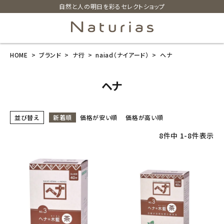
自然と人の明日を彩るセレクトショップ
HOME
ブランド
ナ行
naiad（ナイアード）
ヘナ
search
ヘナ
ホーム
並び替え
新着順
価格が安い順
価格が高い順
新商品
8
件中
1
-
8
件表示
カテゴリーから探す
美容・コスメ・香水
衛生用品
日用品雑貨