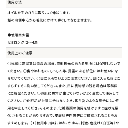
使用方法
オイルを手のひらに取り、よく伸ばします。
髪の内側中心から毛先にかけて手ぐしでなじませます。
●使用目安量
セミロング：2～4滴
使用上のご注意
○極端に高温又は低温の場所、直射日光のあたる場所には保管しないで
ください。 ○傷やはれもの、しっしん等、異常のある部位にはお使いにな
らないでください。 ○目に入らないようご注意ください。目に入った時はこ
すらずすぐに洗い流してください。また、目に異物感の残る場合は眼科医
にご相談ください。 ○お肌に異常が生じていないかよく注意して使用して
ください。 ○化粧品がお肌に合わないとき、即ち次のような場合には、使
用を中止してください。そのまま、化粧品類の使用を続けますと症状を悪
化 させることがありますので、皮膚科専門医等にご相談されることをお
すすめします。 （１）使用中、赤味、はれ、かゆみ、刺激、色抜け（白斑等）や