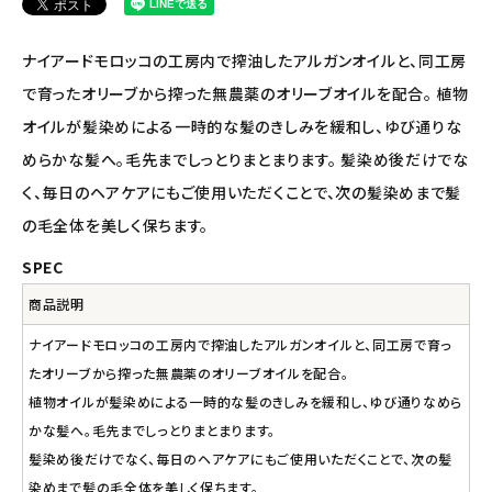
アルマウィン
ナイアードモロッコの工房内で搾油したアルガンオイルと、同工房
アルモニベルツ
で育ったオリーブから搾った無農薬のオリーブオイルを配合。 植物
オイルが髪染めによる一時的な髪のきしみを緩和し、ゆび通りな
コラム・スタッフのおすすめ
めらかな髪へ。毛先までしっとりまとまります。 髪染め後だけでな
く、毎日のヘアケアにもご使用いただくことで、次の髪染めまで髪
ご利用ガイド等
の毛全体を美しく保ちます。
アカウント情報
SPEC
ようこそ ゲスト 様
商品説明
meeting_room
person
ログイン
会員登録
ナイアードモロッコの工房内で搾油したアルガンオイルと、同工房で育っ
たオリーブから搾った無農薬のオリーブオイルを配合。
植物オイルが髪染めによる一時的な髪のきしみを緩和し、ゆび通りなめら
かな髪へ。毛先までしっとりまとまります。
髪染め後だけでなく、毎日のヘアケアにもご使用いただくことで、次の髪
染めまで髪の毛全体を美しく保ちます。