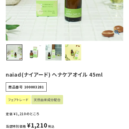
ホーム
新商品
カテゴリーから探す
美容・コスメ・香水
衛生用品
naiad(ナイアード) ヘナケアオイル 45ml
日用品雑貨
商品番号
100003281
フェムケア
フェアトレード
天然由来成分配合
インナー・下着・ナイトウェア
¥
1,210
のところ
定価
キッズ・ベビー・マタニティ
¥
1,210
当店特別価格
税込