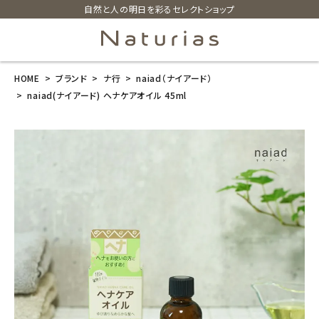
自然と人の明日を彩るセレクトショップ
HOME
ブランド
ナ行
naiad（ナイアード）
search
naiad(ナイアード) ヘナケアオイル 45ml
naiad(ナイア
ード) ヘナケア
オイル 45ml
¥
1,210
(税込)