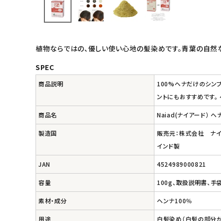
キッズ・ベビー・マタニティ
キッチン用品
植物ならではの、優しい使い心地の髪染めです。青葉の自然な
フード・ドリンク
SPEC
商品説明
100%ヘナだけのシン
ブランド
ントにもおすすめです。
定期購入
商品名
Naiad(ナイアード） ヘ
製造国
販売元：株式会社 ナ
オリジナルブランド
インド製
ナチュラムーン
JAN
4524989000821
容量
100g、取扱説明書、手袋
エコリュクス
素材・成分
ヘンナ100％
エコメイト
用途
白髪染め（白髪の部分が