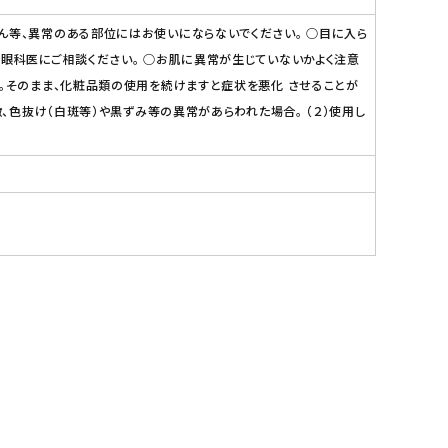
ん等、異常のある部位にはお使いにならないでください。 ○目に入ら
は眼科医にご相談ください。 ○お肌に異常が生じていないかよく注意
い。そのまま、化粧品類の使用を続けますと症状を悪化 させることが
、色抜け（白斑等）や黒ずみ等の異常があらわれた場合。 （２）使用し