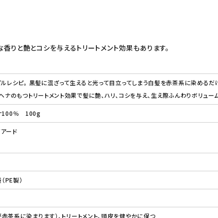
香りと艶とコシを与えるトリートメント効果もあります。
プルレシピ。 黒髪に混ざって生えると光って目立ってしまう白髪を赤茶系に染めるだ
 ヘナのもつトリートメント効果で髪に艶、ハリ、コシを与え、生え際ふんわりボリュー
ナ100％ 100g
イアード
（PE製）
赤茶系に染まります）、トリートメント、頭皮を健やかに保つ