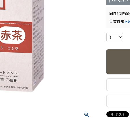
明日
13時0
東京都
お