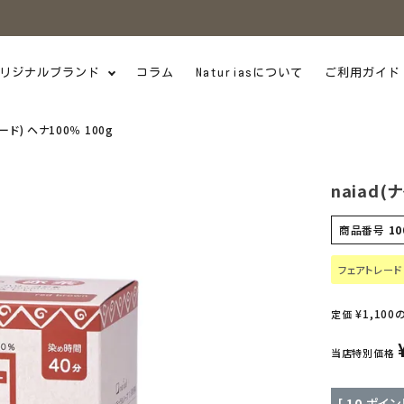
リジナルブランド
コラム
Naturiasについて
ご利用ガイド
ード) ヘナ100％ 100g
naiad(
商品番号
10
フェアトレード
¥
1,100
定価
当店特別価格
[
10
ポイン