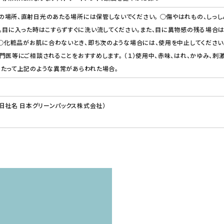
場所、直射日光のあたる場所には保管しないでください。 ○傷やはれもの、しっし
。目に入った時はこすらずすぐに洗い流してください。また、目に異物感の残る場合
 ○化粧品がお肌に合わないとき、即ち次のような場合には、使用を中止してくださ
門医等にご相談されることをおすすめします。 （１）使用中、赤味、はれ、かゆみ、刺激
あたって上記のような異常があらわれた場合。
（旧社名 日本グリーンパックス株式会社）