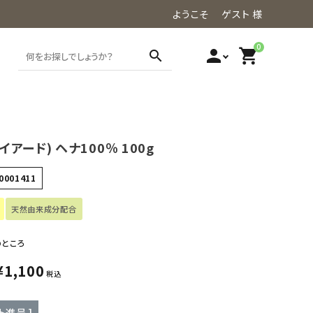
ようこそ ゲスト 様
0
person
shopping_cart
search
ナイアード) ヘナ100％ 100g
0001411
天然由来成分配合
のところ
¥
1,100
税込
ト進呈 ]