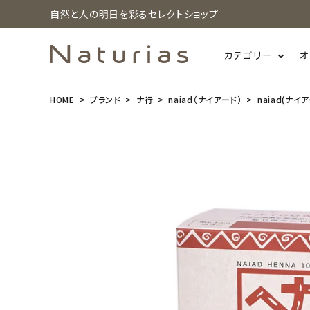
自然と人の明日を彩るセレクトショップ
カテゴリー
オ
HOME
ブランド
ナ行
naiad（ナイアード）
naiad(ナイア
search
naiad(ナイ
アード) ヘナ
100％ 100g
¥
1,100