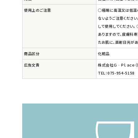
使用上のご注意
○極端に高温又は低温の
ナチュラプラス
ないようご注意ください
アルマウィン
して使用してください。
ありますので、皮膚科専
アルモニベルツ
たお肌に、直射日光が
商品区分
化粧品
コラム・スタッフのおすすめ
広告文責
株式会社Ｇ‐Ｐｌａｃｅ
TEL：075-954-5158
ご利用ガイド等
アカウント情報
ようこそ ゲスト 様
meeting_room
person
ログイン
会員登録