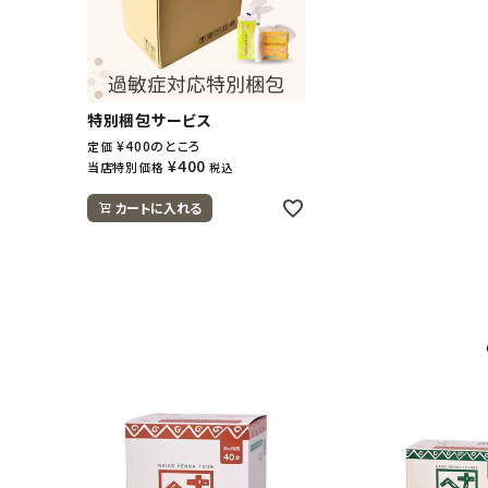
特別梱包サービス
¥
400
のところ
定価
¥
400
当店特別価格
税込
カートに入れる