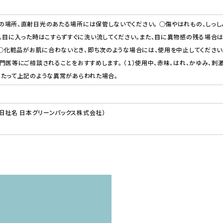
場所、直射日光のあたる場所には保管しないでください。 ○傷やはれもの、しっし
。目に入った時はこすらずすぐに洗い流してください。また、目に異物感の残る場合
 ○化粧品がお肌に合わないとき、即ち次のような場合には、使用を中止してくださ
門医等にご相談されることをおすすめします。 （１）使用中、赤味、はれ、かゆみ、刺激
あたって上記のような異常があらわれた場合。
（旧社名 日本グリーンパックス株式会社）