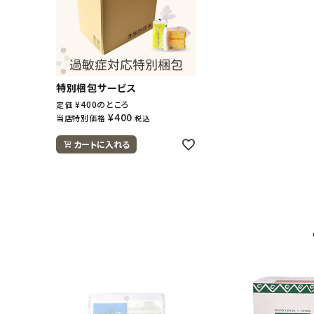
特別梱包サービス
¥
400
のところ
定価
¥
400
当店特別価格
税込
カートに入れる