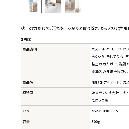
キッズ・ベビー・マタニティ
粘土の力だけで、汚れをしっかりと取り除き、たっぷりと含ま
キッチン用品
SPEC
フード・ドリンク
商品説明
ガスールは、モロッコだ
古くから、そして今も、
ブランド
粘土の力だけで、洗顔や
※輸入の都度予告無く
定期購入
商品名
Naiad(ナイアード） 
オリジナルブランド
製造国
販売元：株式会社 ナ
モロッコ製
ナチュラムーン
JAN
4524989000951
エコリュクス
容量
500g