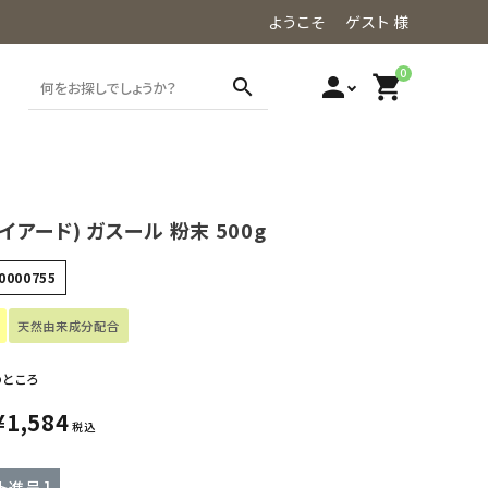
ようこそ ゲスト 様
0
person
shopping_cart
search
ナイアード) ガスール 粉末 500g
0000755
天然由来成分配合
のところ
¥
1,584
税込
ト進呈 ]