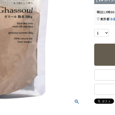
明日
13時0
東京都
お