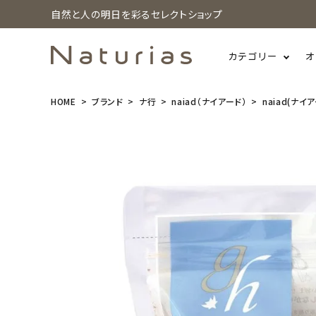
自然と人の明日を彩るセレクトショップ
カテゴリー
オ
HOME
ブランド
ナ行
naiad（ナイアード）
naiad(ナイ
search
naiad(ナイ
アード) ガス
ール 粉末 50
0g