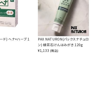
アード) ヘナ+ハーブ 1
PAX NATURON(パックスナチュロ
ン) 緑茶石けんはみがき 120g
¥
1,133
)
(税込)