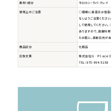
エコメイト
素材・成分
モロカン・ラバ・クレイ
使用上のご注意
○極端に高温又は低温の
ナチュラプラス
ないようご注意ください
して使用してください。
アルマウィン
ありますので、皮膚科専
たお肌に、直射日光が
アルモニベルツ
商品区分
化粧品
コラム・スタッフのおすすめ
広告文責
株式会社Ｇ‐Ｐｌａｃｅ
TEL：075-954-5158
ご利用ガイド等
アカウント情報
ようこそ ゲスト 様
meeting_room
person
ログイン
会員登録