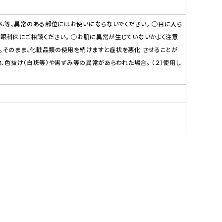
ん等、異常のある部位にはお使いにならないでください。 ○目に入ら
は眼科医にご相談ください。 ○お肌に異常が生じていないかよく注意
い。そのまま、化粧品類の使用を続けますと症状を悪化 させることが
、色抜け（白斑等）や黒ずみ等の異常があらわれた場合。 （２）使用し