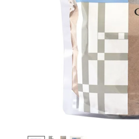
¥
1,584
(税込)
ホーム
新商品
カテゴリーから探す
美容・コスメ・香水
衛生用品
日用品雑貨
フェムケア
インナー・下着・ナイトウェア