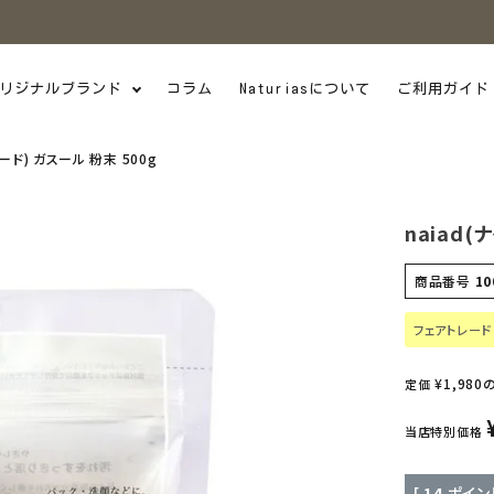
リジナルブランド
コラム
Naturiasについて
ご利用ガイド
アード) ガスール 粉末 500g
naiad(
商品番号
10
フェアトレード
¥
1,980
定価
当店特別価格
[
14
ポイン