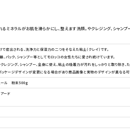
れるミネラルがお肌を滑らかにし、整えます洗顔。やクレジング、シャンプー
けで産出される、洗浄力と保湿力の二つをそなえた粘土（クレイ）です。
石鹸、パック、シャンプー等としてモロッコの女性たちに愛され続けています。
クレジング、シャンプー、全身に使え、粘土の吸着力が汚れをしっかりと取り除き、た
パッケージデザインが変更になる場合があり商品画像と実物のデザインが異なる可能
ガスール 粉末500g
イアード