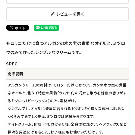
アルマウィン
レビューを書く
アルモニベルツ
コラム・スタッフのおすすめ
モロッコだけに育つアルガンの木の実の貴重なオイルと、ミツロ
ウのみで作ったシンプルなクリームです。
ご利用ガイド等
SPEC
アカウント情報
商品説明
ようこそ ゲスト 様
アルガンクリームの素材は、モロッコだけに育つアルガンの木の実の貴重
meeting_room
person
なオイルと、北タイ特産の果物「ラムヤイ」の花から集める蜂蜜の香りがす
ログイン
会員登録
るミツロウ（ビーワックス）の2つ素材だけ。
シンプルでも、オイルに豊富に含まれるビタミンEや様々な成分は肌をふ
っくらみずみずしく整え、ミツロウは乾燥から守ります。
ナイトクリーム、化粧下地、ひげそり後、全身の乾燥ケア、ヘアワックスなど
様々な用途にはもちろん、お子様にもお使いいただけます。