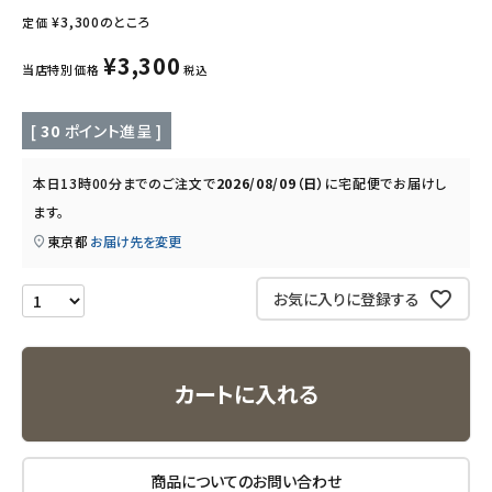
キッチン用品
¥
3,300
のところ
定価
¥
3,300
当店特別価格
税込
フード・ドリンク
ブランド
[
30
ポイント進呈 ]
本日
13時00分
までのご注文で
2026/08/09（日）
に
宅配便
でお届けし
定期購入
ます。
オリジナルブランド
東京都
お届け先を変更
ナチュラムーン
お気に入りに登録する
エコリュクス
カートに入れる
エコメイト
ナチュラプラス
商品についてのお問い合わせ