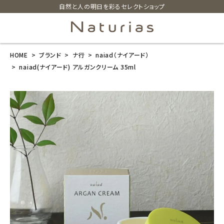
自然と人の明日を彩るセレクトショップ
HOME
ブランド
ナ行
naiad（ナイアード）
search
naiad(ナイアード) アルガンクリーム 35ml
naiad(ナイア
ード) アルガン
クリーム 35ml
¥
3,300
(税込)