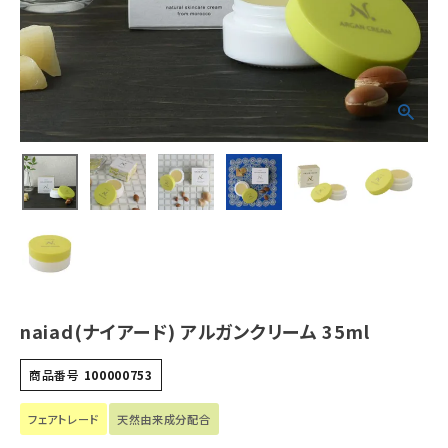
ホーム
新商品
カテゴリーから探す
美容・コスメ・香水
衛生用品
日用品雑貨
フェムケア
naiad(ナイアード) アルガンクリーム 35ml
インナー・下着・ナイトウェア
商品番号
100000753
キッズ・ベビー・マタニティ
フェアトレード
天然由来成分配合