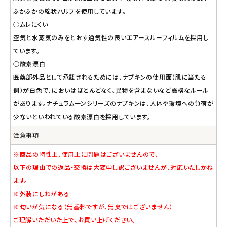
ふかふかの綿状パルプを使用しています。
○ムレにくい
空気と水蒸気のみをとおす通気性の良いエアースルーフィルムを採用し
ています。
○酸素漂白
医薬部外品として承認されるためには、ナプキンの使用面（肌に当たる
側）が白色で、においはほとんどなく、異物を含まないなど厳格なルール
があります。ナチュラムーンシリーズのナプキンは、人体や環境への負荷が
少ないといわれている酸素漂白を採用しています。
注意事項
※商品の特性上、使用上に問題はございませんので、
以下の理由での返品・交換は大変申し訳ございませんが、対応いたしかね
ます。
※外装にしわがある
※匂いが気になる（無香料ですが、無臭ではございません）
ご理解いただいた上で、お買い上げください。