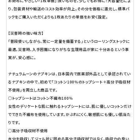
お財布にやさしい「1枚単価」:良いものを、少しでもお得に！大容量化によ
り、包装資材や輸送のコスト効率が向上。その分を価格に還元し、標準パ
ックをご購入いただくよりも1枚あたりの単価をお安く設定。
【災害時の強い味方】
「普段使いしながら、常に一定量を備蓄する」というローリングストックに
最適。災害時、入手困難になりがちな生理用品が家に十分あるという事
実が、安心感に。
ナチュラムーンのナプキンは、日本国内で医薬部外品として承認されてい
るナプキンの中で、初めて「コットン100％のトップシート＋高分子吸収材
不使用」を両立した商品です。
○トップシートはコットン不織布100％
女性のデリケートな肌に触れるトップシートには、肌に優しいコットンだけ
でできた不織布を使用しています。かぶれにくく、敏感肌にも優しい肌当た
りです。
○高分子吸収材不使用
水分を吸収してジェル状に固める高分子吸収材ではなく、吸収力の良い