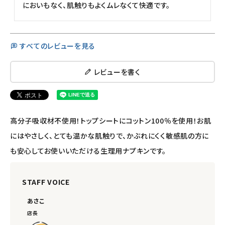
meeting_room
person
ログイン
会員登録
においもなく、肌触りもよくムレなくて快適です。
すべてのレビューを見る
レビューを書く
高分子吸収材不使用！トップシートにコットン100％を使用！お肌
にはやさしく、とても温かな肌触りで、かぶれにくく敏感肌の方に
も安心してお使いいただける生理用ナプキンです。
STAFF VOICE
あさこ
店長