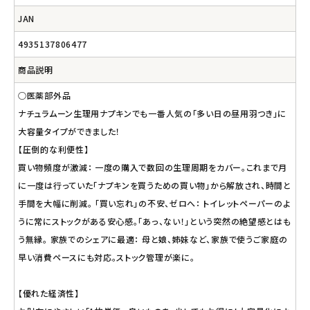
JAN
4935137806477
商品説明
○医薬部外品
ナチュラムーン生理用ナプキンでも一番人気の「多い日の昼用羽つき」に
大容量タイプができました！
【圧倒的な利便性】
買い物頻度が激減： 一度の購入で数回の生理周期をカバー。これまで月
に一度は行っていた「ナプキンを買うための買い物」から解放され、時間と
手間を大幅に削減。 「買い忘れ」の不安、ゼロへ： トイレットペーパーのよ
うに常にストックがある安心感。「あっ、ない！」という突然の絶望感とはも
う無縁。 家族でのシェアに最適： 母と娘、姉妹など、家族で使うご家庭の
早い消費ペースにも対応。ストック管理が楽に。
【優れた経済性】