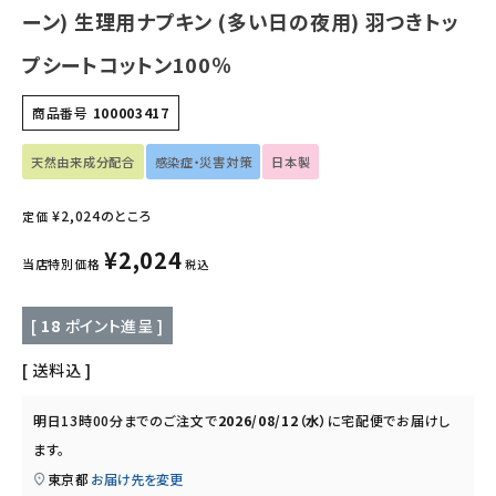
フェムケア
ーン) 生理用ナプキン (多い日の夜用) 羽つきトッ
プシートコットン100％
インナー・下着・ナイトウェア
商品番号
100003417
キッズ・ベビー・マタニティ
天然由来成分配合
感染症・災害対策
日本製
キッチン用品
¥
2,024
のところ
定価
フード・ドリンク
¥
2,024
当店特別価格
税込
ブランド
[
18
ポイント進呈 ]
定期購入
送料込
オリジナルブランド
明日
13時00分
までのご注文で
2026/08/12（水）
に
宅配便
でお届けし
ます。
ナチュラムーン
東京都
お届け先を変更