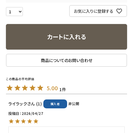
エコリュクス
お気に入りに登録する
エコメイト
カートに入れる
ナチュラプラス
アルマウィン
商品についてのお問い合わせ
アルモニベルツ
コラム・スタッフのおすすめ
5.00
1
ご利用ガイド等
ライラック
1
非公開
購入者
アカウント情報
投稿日
2026/04/27
ようこそ ゲスト 様