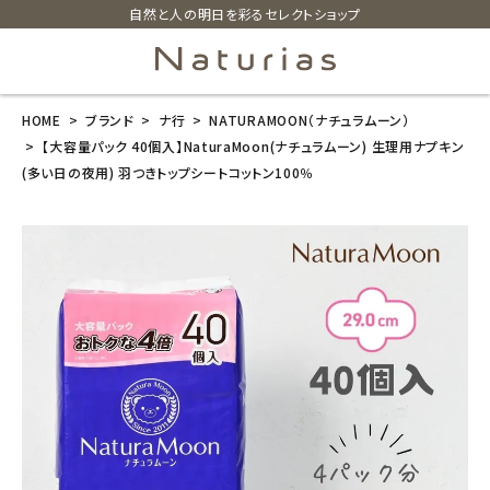
自然と人の明日を彩るセレクトショップ
HOME
ブランド
ナ行
NATURAMOON（ナチュラムーン）
search
【大容量パック 40個入】NaturaMoon(ナチュラムーン) 生理用ナプキン
(多い日の夜用) 羽つきトップシートコットン100％
【大容量パック
40個入】Natur
aMoon(ナチュ
ラムーン) 生理
用ナプキン (多
い日の夜用)