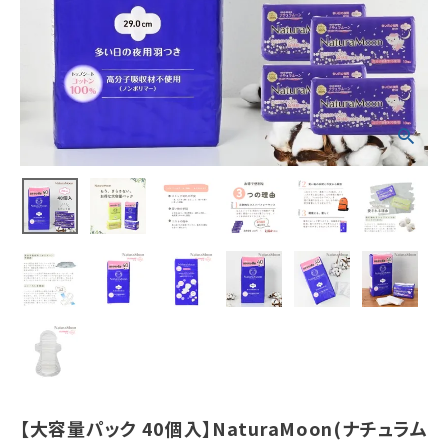
羽つきトップシ
ートコットン10
0％
¥
2,024
(税込)
ホーム
新商品
カテゴリーから探す
美容・コスメ・香水
衛生用品
日用品雑貨
【大容量パック 40個入】NaturaMoon(ナチュラム