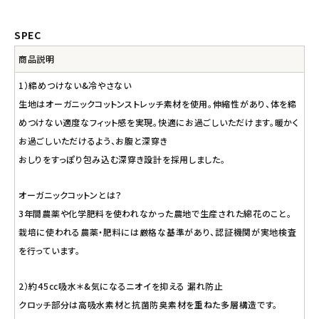
SPEC
商品説明
1）締めつけない&冷やさない
生地はオーガニックコットンストレッチ素材を使用。伸縮性があり、体を締
めつけない適度なフィット感を実現。快適にお過ごしいただけます。暖かく
お過ごしいただけるよう、お腹と深穿き
おしりをすっぽり包み込む深穿き設計を採用しました。
オーガニックコットンとは？
3年間農薬や化学肥料を使われなかった農地で生産された綿花のこと。
栽培に使われる農薬・肥料には厳格な基準があり、認証機関が実地検査
を行っています。
2）約45cc吸水＊&気になるニオイを抑える 漏れ防止
クロッチ部分は高吸水素材と抗菌防臭素材を重ねた多層構造です。