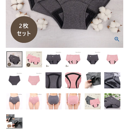
¥
9,405
(税込)
ホーム
新商品
カテゴリーから探す
美容・コスメ・香水
衛生用品
日用品雑貨
フェムケア
インナー・下着・ナイトウェア