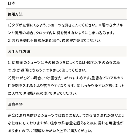
日本
使用方法
1）タグが左側にくるよう、ショーツを穿きこんでください。 ※羽つきナプキ
ンと併用の場合、クロッチ内に羽を見えないようにしまい込みます。
2）濡れを感じ不快感がある場合、適宜穿き替えてください。
お手入れ方法
1）使用後のショーツはその日のうちに、水または40度以下のぬるま湯
で、水が透明にならうまでやさしく洗ってください。
2）汚れがひどい場合、つけ置き洗いがおすすめです。重曹などのアルカリ
性洗剤を入れるとより落ちやすくなります。 3）しっかりゆすいだ後、ネット
に入れて洗濯機（弱水流）で洗ってください。
注意事項
完全に漏れを防げるショーツではありません。 できる限り漏れが無いよう
な仕様にしておりますが、 吸水の許容量を超えると表に漏れる可能性が
ありますので、ご理解いただいた上でご購入ください。