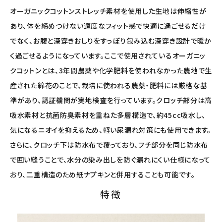
オーガニックコットンストレッチ素材を使用した生地は伸縮性が
あり、体を締めつけない適度なフィット感で快適に過ごせるだけ
でなく、お腹と深穿きおしりをすっぽり包み込む深穿き設計で暖か
く過ごせるようになっています。ここで使用されているオーガニッ
クコットンとは、3年間農薬や化学肥料を使われなかった農地で生
産された綿花のことで、栽培に使われる農薬・肥料には厳格な基
準があり、認証機関が実地検査を行っています。クロッチ部分は高
吸水素材と抗菌防臭素材を重ねた多層構造で、約45cc吸水し、
気になるニオイを抑えるため、軽い尿漏れ対策にも使用できます。
さらに、クロッチ下は防水布で覆っており、フチ部分を同じ防水布
で囲い縫うことで、水分の染み出しを防ぐ漏れにくい仕様になって
おり、二重構造のため紙ナプキンと併用することも可能です。
特徴