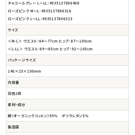
チャコールグレー L～LL：4935137806408
ローズピンク M～L：4935137806316
ローズピンク L～LL：4935137806323
サイズ
＜M-L＞ ウエスト：64～77cm ヒップ：87～100cm
＜L-LL＞ ウエスト：69～85cm ヒップ：92～105cm
パッケージサイズ
140×25×150mm
内容量
同色2枚
素材・成分
綿（オーガニックコットン）95％ ポリウレタン5％
製造国