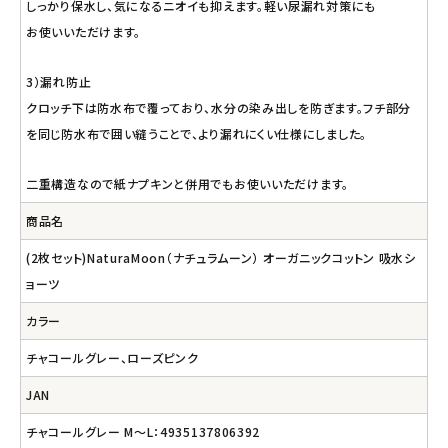
しっかり保水し、気になるニオイも抑えます。軽い尿漏れ対策にも
お使いいただけます。
3）漏れ防止
クロッチ下は防水布で覆っており、水分の染み出しを防ぎます。フチ部分
を同じ防水布で囲い縫うことで、より漏れにくい仕様にしました。
二重構造なので紙ナプキンと併用でもお使いいただけます。
商品名
(2枚セット)NaturaMoon（ナチュラムーン） オーガニックコットン 吸水シ
ョーツ
カラー
チャコールグレー、ローズピンク
JAN
チャコールグレー M～L：4935137806392