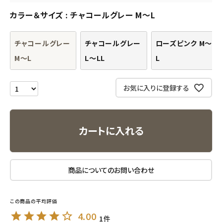
カラー＆サイズ
チャコールグレー M～L
ナチュラプラス
チャコールグレー
チャコールグレー
ローズピンク M～
アルマウィン
M～L
L～LL
L
アルモニベルツ
お気に入りに登録する
コラム・スタッフのおすすめ
ご利用ガイド等
カートに入れる
アカウント情報
ようこそ ゲスト 様
商品についてのお問い合わせ
meeting_room
person
ログイン
会員登録
4.00
1