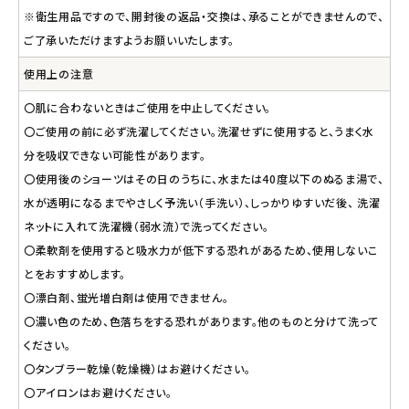
※衛生用品ですので、開封後の返品・交換は、承ることができませんので、
ご了承いただけますようお願いいたします。
使用上の注意
〇肌に合わないときはご使用を中止してください。
〇ご使用の前に必ず洗濯してください。洗濯せずに使用すると、うまく水
分を吸収できない可能性があります。
〇使用後のショーツはその日のうちに、水または40度以下のぬるま湯で、
水が透明になるまでやさしく予洗い（手洗い）、しっかりゆすいだ後、 洗濯
ネットに入れて洗濯機（弱水流）で洗ってください。
〇柔軟剤を使用すると吸水力が低下する恐れがあるため、使用しないこ
とをおすすめします。
〇漂白剤、蛍光増白剤は使用できません。
〇濃い色のため、色落ちをする恐れがあります。他のものと分けて洗って
ください。
〇タンブラー乾燥（乾燥機）はお避けください。
〇アイロンはお避けください。