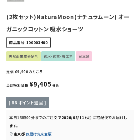
キッズ・ベビー・マタニティ
(2枚セット)NaturaMoon(ナチュラムーン) オー
キッチン用品
ガニックコットン 吸水ショーツ
商品番号
100003400
フード・ドリンク
天然由来成分配合
節水・節電・省エネ
日本製
ブランド
¥
9,900
のところ
定価
定期購入
¥
9,405
当店特別価格
税込
オリジナルブランド
[
86
ポイント進呈 ]
ナチュラムーン
本日
13時00分
までのご注文で
2026/08/11（火）
に
宅配便
でお届けし
エコリュクス
ます。
東京都
お届け先を変更
エコメイト