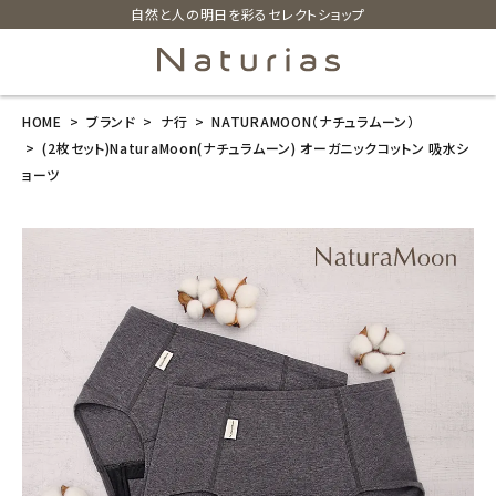
自然と人の明日を彩るセレクトショップ
HOME
ブランド
ナ行
NATURAMOON（ナチュラムーン）
search
(2枚セット)NaturaMoon(ナチュラムーン) オーガニックコットン 吸水シ
ョーツ
(2枚セット)Nat
uraMoon(ナチ
ュラムーン) オ
ーガニックコッ
トン 吸水ショ
ーツ