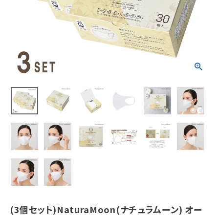
容量 30枚入
¥
11,880
(税込)
ホーム
新商品
カテゴリーから探す
美容・コスメ・香水
衛生用品
日用品雑貨
(3個セット)NaturaMoon(ナチュラムーン) オー
フェムケア