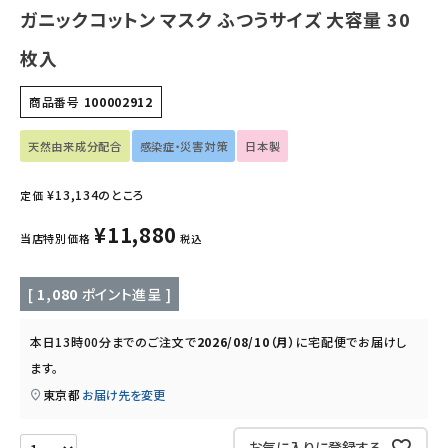
ガニックコットン マスク ふつうサイズ 大容量 30
インナー・下着・ナイトウェア
枚入
キッズ・ベビー・マタニティ
商品番号
100002912
キッチン用品
天然由来成分配合
感染症・災害対策
日本製
フード・ドリンク
¥
13,134
のところ
定価
¥
11,880
ブランド
当店特別価格
税込
定期購入
[
1,080
ポイント進呈 ]
オリジナルブランド
本日
13時00分
までのご注文で
2026/08/10（月）
に
宅配便
でお届けし
ます。
ナチュラムーン
東京都
お届け先を変更
エコリュクス
お気に入りに登録する