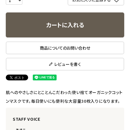
エコメイト
カートに入れる
ナチュラプラス
アルマウィン
商品についてのお問い合わせ
アルモニベルツ
レビューを書く
コラム・スタッフのおすすめ
ご利用ガイド等
肌へのやさしさにとことんこだわった使い捨てオーガニックコット
ンマスクです。毎日使いにも便利な大容量30枚入りになります。
アカウント情報
ようこそ ゲスト 様
STAFF VOICE
meeting_room
person
ログイン
会員登録
あさこ