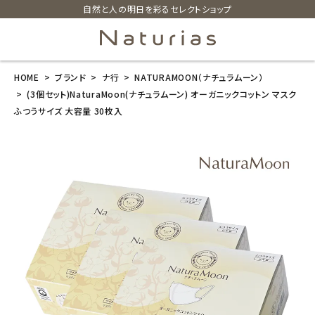
自然と人の明日を彩るセレクトショップ
HOME
ブランド
ナ行
NATURAMOON（ナチュラムーン）
search
(3個セット)NaturaMoon(ナチュラムーン) オーガニックコットン マスク
ふつうサイズ 大容量 30枚入
(3個セット)Nat
uraMoon(ナチ
ュラムーン) オ
ーガニックコッ
トン マスク ふ
つうサイズ 大