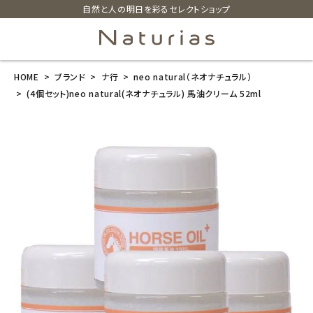
自然と人の明日を彩るセレクトショップ
HOME
ブランド
ナ行
neo natural（ネオナチュラル）
search
(4個セット)neo natural(ネオナチュラル) 馬油クリーム 52ml
(4個セット)ne
o natural(ネ
オナチュラル)
馬油クリーム 5
2ml
¥
7,920
(税込)