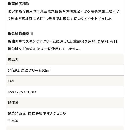
●高純度精製
化学薬品を使用せず真空蒸気精製や微細濾過による精製滅菌工程によ
り馬油を高純度に処理し、無臭でお顔にも使いやすく仕上げました。
●添加物無添加
馬油の中でスキンケアクリームに適した比重部分を用い、防腐剤、香料、
着色料などの添加物は一切使用していません。
商品名
【4個組】馬油クリーム52ml
JAN
4582273591783
製造国
製造発売元：株式会社ネオナチュラル
日本製