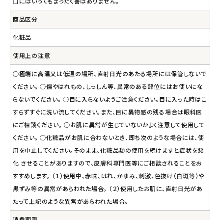
口にはいってもまったく害はありません。
商品区分
化粧品
使用上の注意
○極端に高温又は低温の場所、直射日光のあたる場所には保管しないで
ください。 ○傷やはれもの、しっしん等、異常のある部位にはお使いにな
らないでください。 ○目に入らないようご注意ください。目に入った時はこ
すらずすぐに洗い流してください。また、目に異物感の残る場合は眼科医
にご相談ください。 ○お肌に異常が生じていないかよく注意して使用して
ください。 ○化粧品がお肌に合わないとき、即ち次のような場合には、使
用を中止してください。そのまま、化粧品類の使用を続けますと症状を悪
化 させることがありますので、皮膚科専門医等にご相談されることをお
すすめします。 （１）使用中、赤味、はれ、かゆみ、刺激、色抜け（白斑等）や
黒ずみ等の異常があらわれた場合。 （２）使用したお肌に、直射日光があ
たって上記のような異常があらわれた場合。
消費期限