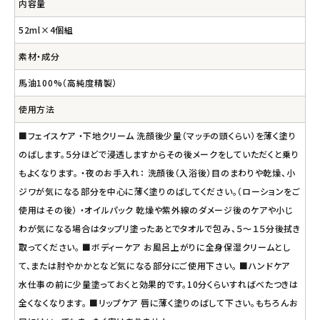
内容量
52ml×4個組
素材・成分
馬油100%（高純度精製）
使用方法
■フェイスケア ・下地クリーム 洗顔後少量（マッチの頭くらい）を薄く塗り
のばします。５分ほどで浸透しますからその後メークをしていただくと乗り
もよくなります。 ・夜のお手入れ： 洗顔後（入浴後）目のまわりや乾燥、小
ジワが気になる部分を中心に薄く塗りのばしてください。（ローションをご
使用はその後） ・オイルパック 乾燥や紫外線のダメージ後のケアや小じ
わが気になる場合はタップリ塗ったあとでタオルで包み、５～１５分後拭き
取ってください。 ■ボディーケア お風呂上がりに全身保湿クリームとし
て、または肘やかかとなど気になる部分にご使用下さい。 ■ハンドケア
水仕事の前に少量塗っておくと効果的です。10分くらいすればべたつきは
全くなくなります。 ■リップケア 唇に薄く塗りのばして下さい。もちろんお