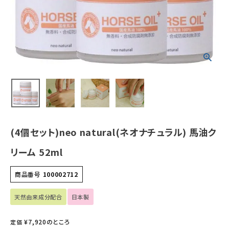
ホーム
新商品
カテゴリーから探す
美容・コスメ・香水
(4個セット)neo natural(ネオナチュラル) 馬油ク
衛生用品
リーム 52ml
日用品雑貨
商品番号
100002712
フェムケア
天然由来成分配合
日本製
インナー・下着・ナイトウェア
¥
7,920
のところ
定価