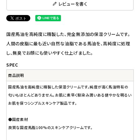
レビューを書く
ナチュラプラス
アルマウィン
国産馬油を高純度に精製した、完全無添加の保湿クリームです。
アルモニベルツ
人間の皮脂に最も近い自然な油脂である馬油を、高純度に処理
し、無臭でお顔にも使いやすく仕上げました。
コラム・スタッフのおすすめ
SPEC
ご利用ガイド等
商品説明
国産馬油を高純度に精製した保湿クリームです。純度が高く馬油特有の
アカウント情報
匂いもほとんどありません。お肌に素早く馴染み潤いある健やかな明るい
ようこそ ゲスト 様
お肌を保つシンプルスキンケア製品です。
meeting_room
person
ログイン
会員登録
●国産素材
良質な国産馬脂100%のスキンケアクリームです。