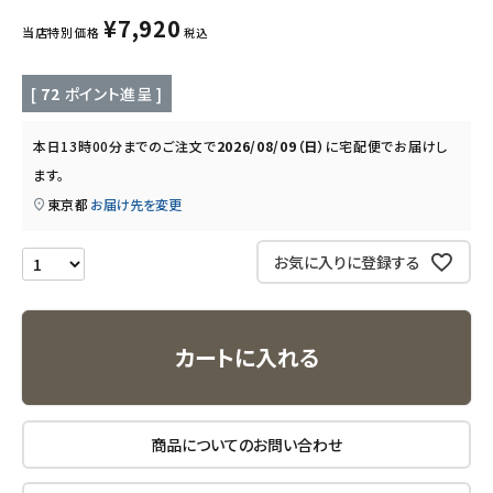
キッズ・ベビー・マタニティ
¥
7,920
当店特別価格
税込
キッチン用品
[
72
ポイント進呈 ]
フード・ドリンク
本日
13時00分
までのご注文で
2026/08/09（日）
に
宅配便
でお届けし
ます。
ブランド
東京都
お届け先を変更
定期購入
お気に入りに登録する
オリジナルブランド
ナチュラムーン
カートに入れる
エコリュクス
商品についてのお問い合わせ
エコメイト