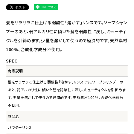
ナチュラプラス
アルマウィン
髪をサラサラに仕上げる弱酸性「溶かす」リンスです。ソープシャン
アルモニベルツ
プーのあと、弱アルカリ性に傾いた髪を弱酸性に戻し、キューティ
クルを引締めます。少量を溶かして使うので経済的です。天然素材
コラム・スタッフのおすすめ
100％、合成化学成分不使用。
SPEC
ご利用ガイド等
商品説明
アカウント情報
髪をサラサラに仕上げる弱酸性「溶かす」リンスです。ソープシャンプーの
ようこそ ゲスト 様
あと、弱アルカリ性に傾いた髪を弱酸性に戻し、キューティクルを引締めま
す。少量を溶かして使うので経済的です。天然素材100％、合成化学成分
meeting_room
person
ログイン
会員登録
不使用。
商品名
パウダーリンス