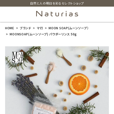
自然と人の明日を彩るセレクトショップ
HOME
ブランド
マ行
MOON SOAP(ムーンソープ）
search
MOONSOAP(ムーンソープ) パウダーリンス 50g
MOONSOAP
(ムーンソープ)
パウダーリンス
50g
¥
1,320
(税込)