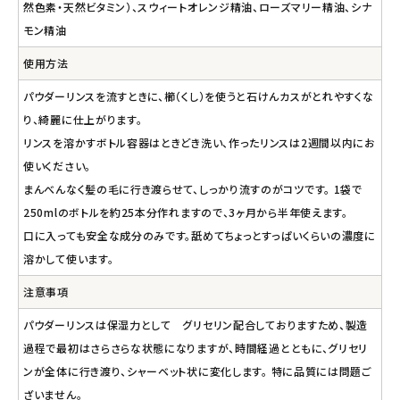
然色素・天然ビタミン）、スウィートオレンジ精油、ローズマリー精油、シナ
モン精油
使用方法
パウダーリンスを流すときに、櫛（くし）を使うと石けんカスがとれやすくな
り、綺麗に仕上がります。
リンスを溶かすボトル容器はときどき洗い、作ったリンスは2週間以内にお
使いください。
まんべんなく髪の毛に行き渡らせて、しっかり流すのがコツです。 1袋で
250mlのボトルを約25本分作れますので、3ヶ月から半年使えます。
口に入っても安全な成分のみです。舐めてちょっとすっぱいくらいの濃度に
溶かして使います。
注意事項
パウダーリンスは保湿力として グリセリン配合しておりますため、製造
過程で最初はさらさらな状態になりますが、時間経過とともに、グリセリ
ンが全体に行き渡り、シャーベット状に変化します。 特に品質には問題ご
ざいません。