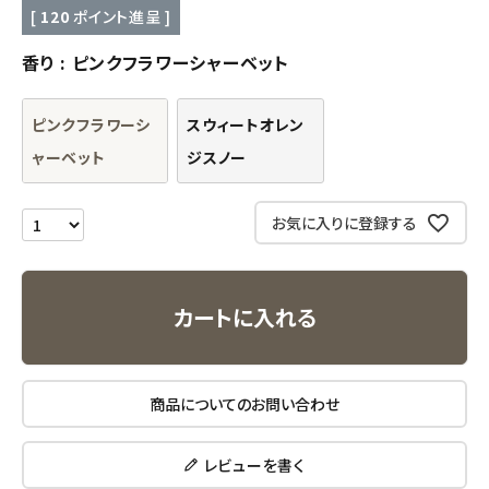
[
120
ポイント進呈 ]
キッチン用品
香り
ピンクフラワーシャーベット
フード・ドリンク
ピンクフラワーシ
スウィートオレン
ブランド
ャーベット
ジスノー
定期購入
お気に入りに登録する
オリジナルブランド
カートに入れる
ナチュラムーン
エコリュクス
商品についてのお問い合わせ
エコメイト
レビューを書く