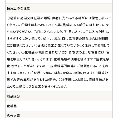
使用上のご注意
○極端に高温又は低温の場所、直射日光のあたる場所には保管しないで
ください。 ○傷やはれもの、しっしん等、異常のある部位にはお使いにな
らないでください。 ○目に入らないようご注意ください。目に入った時はこ
すらずすぐに洗い流してください。また、目に異物感の残る場合は眼科医
にご相談ください。 ○お肌に異常が生じていないかよく注意して使用して
ください。 ○化粧品がお肌に合わないとき、即ち次のような場合には、使
用を中止してください。そのまま、化粧品類の使用を続けますと症状を悪
化 させることがありますので、皮膚科専門医等にご相談されることをお
すすめします。 （１）使用中、赤味、はれ、かゆみ、刺激、色抜け（白斑等）や
黒ずみ等の異常があらわれた場合。 （２）使用したお肌に、直射日光があ
たって上記のような異常があらわれた場合。
商品区分
化粧品
広告文責