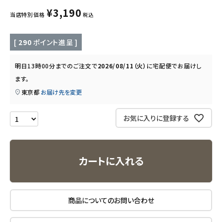
キッズ・ベビー・マタニティ
¥
3,190
当店特別価格
税込
キッチン用品
[
290
ポイント進呈 ]
フード・ドリンク
明日
13時00分
までのご注文で
2026/08/11（火）
に
宅配便
でお届けし
ます。
ブランド
東京都
お届け先を変更
定期購入
お気に入りに登録する
オリジナルブランド
ナチュラムーン
カートに入れる
エコリュクス
商品についてのお問い合わせ
エコメイト