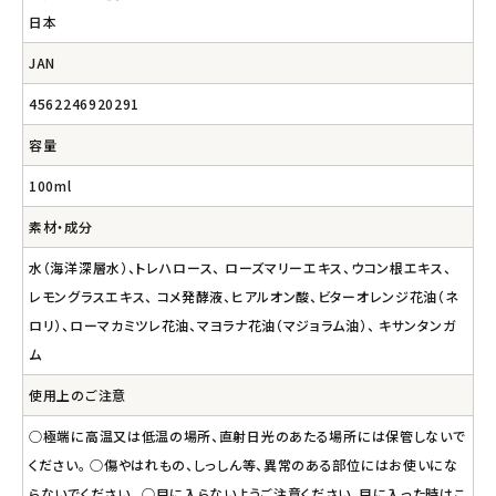
日本
JAN
4562246920291
容量
100ml
素材・成分
水（海洋深層水）、トレハロース、 ローズマリーエキス、ウコン根エキス、
レモングラスエキス、 コメ発酵液、ヒアルオン酸、ビターオレンジ花油（ネ
ロリ）、ローマカミツレ花油、マヨラナ花油（マジョラム油）、 キサンタンガ
ム
使用上のご注意
○極端に高温又は低温の場所、直射日光のあたる場所には保管しないで
ください。 ○傷やはれもの、しっしん等、異常のある部位にはお使いにな
らないでください。 ○目に入らないようご注意ください。目に入った時はこ