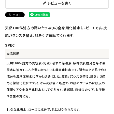
レビューを書く
ナチュラプラス
アルマウィン
天然100％処方の潤いたっぷりの全身用化粧水（ルビー）です。皮
アルモニベルツ
脂バランスを整え、肌を引き締めてくれます。
SPEC
コラム・スタッフのおすすめ
商品説明
ご利用ガイド等
天然100％処方の美容液・乳液いらずの保湿液、植物美肌成分を海洋深
層水に溶かしこんだ潤いたっぷり多機能化粧水です。弾力のある肌を作る
アカウント情報
成分を海洋深層水に溶かし込みました。皮脂バランスを整え、肌を引き締
ようこそ ゲスト 様
める保湿化粧水です。石けん洗顔後に最適で、お顔のケア以外に頭皮の
保湿ケアや全身用化粧水として使えます。敏感肌、日焼けのケア、お子様
meeting_room
person
ログイン
会員登録
や男性の方にも。
1．保湿化粧水：ローズの成分で、肌にはりを与えます。