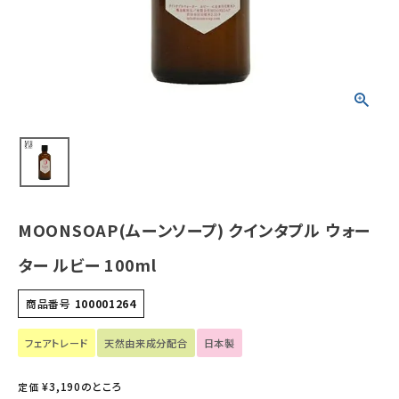
ホーム
新商品
カテゴリーから探す
美容・コスメ・香水
MOONSOAP(ムーンソープ) クインタプル ウォー
衛生用品
ター ルビー 100ml
日用品雑貨
商品番号
100001264
フェムケア
フェアトレード
天然由来成分配合
日本製
インナー・下着・ナイトウェア
¥
3,190
のところ
定価