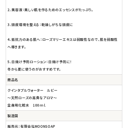
2．美容液：美しい肌を作るためのエッセンスがたっぷり。
3．頭皮環境を整える：乾燥しがちな頭皮に
4．抵抗力のある肌へ：ローズマリーエキスは弱酸性なので、肌を弱酸性
へ導きます。
5．日焼け予防ローション：日焼け予防に！
冬から夏に使うのがおすすめです。
商品名
クインタプルウォーター ルビー
～天然ローズの高貴なアロマ～
全身用化粧水 100ｍｌ
製造国
販売元：有限会社MOONSOAP