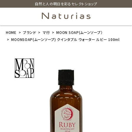
自然と人の明日を彩るセレクトショップ
HOME
ブランド
マ行
MOON SOAP(ムーンソープ）
search
MOONSOAP(ムーンソープ) クインタプル ウォーター ルビー 100ml
MOONSOAP
(ムーンソープ)
クインタプル
ウォーター ル
ビー 100ml
¥
3,190
(税込)