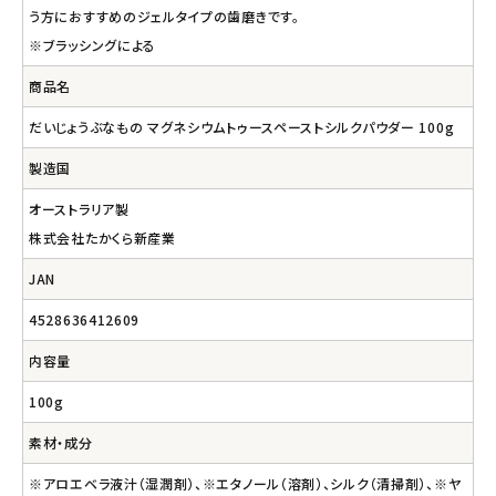
う方におすすめのジェルタイプの歯磨きです。
※ブラッシングによる
商品名
だいじょうぶなもの マグネシウムトゥースペーストシルクパウダー 100g
製造国
オーストラリア製
株式会社たかくら新産業
JAN
4528636412609
内容量
100g
素材・成分
※アロエベラ液汁（湿潤剤）、※エタノール（溶剤）、シルク（清掃剤）、※ヤ