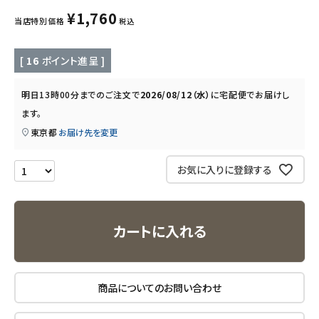
キッズ・ベビー・マタニティ
¥
1,760
当店特別価格
税込
キッチン用品
[
16
ポイント進呈 ]
フード・ドリンク
明日
13時00分
までのご注文で
2026/08/12（水）
に
宅配便
でお届けし
ます。
ブランド
東京都
お届け先を変更
定期購入
お気に入りに登録する
オリジナルブランド
ナチュラムーン
カートに入れる
エコリュクス
商品についてのお問い合わせ
エコメイト