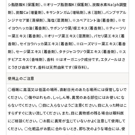
シ脂肪酸K（保護剤）、※オリーブ脂肪酸K（保護剤）、炭酸水素Na（ph調整
剤）、炭酸Ca（増量剤）、キサンタンガム（増粘剤）、水（溶剤）、バンブサアル
ンジナセア茎（清掃剤）、海塩（湿潤剤）、※スペアミント油（着香剤）、※セ
イヨウハッカ油（着香剤）、サボンソウ葉/根エキス（着香剤）、※ティーツリ
ー葉エキス（着香剤）、※オリーブ葉エキス（湿潤剤）、パセリ葉エキス（着
香剤）、セイヨウハッカ葉エキス（着香剤）、※ローズマリー葉エキス（着香
剤）、セージ葉エキス（着香剤）、タチジャコウソウ葉エキス（着香剤）、※ス
テビアエキス（香味剤）、香料 ※はオーガニック成分です。エタノールはさ
とうきび由来です。香料は天然由来です（保存料）。
使用上のご注意
○極端に高温又は低温の場所、直射日光のあたる場所には保管しないで
ください。 ○傷やはれもの、しっしん等、異常のある部位にはお使いにな
らないでください。 ○目に入らないようご注意ください。目に入った時はこ
すらずすぐに洗い流してください。また、目に異物感の残る場合は眼科医
にご相談ください。 ○お肌に異常が生じていないかよく注意して使用して
ください。 ○化粧品がお肌に合わないとき、即ち次のような場合には、使