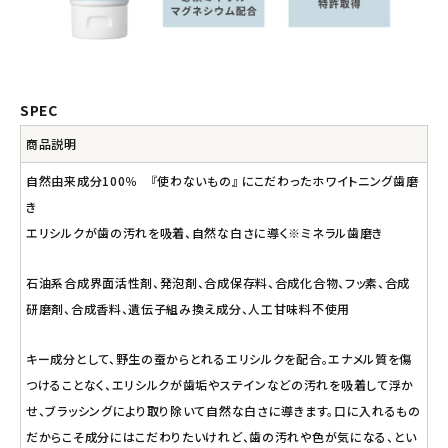
SPEC
商品説明
自然由来成分100％ 『使わないもの』 にこだわったホワイトニング歯磨
き
エリシルクが歯の汚れを吸着、自然な白さに導く※ミネラル歯磨き
石油系合成界面活性剤、発泡剤、合成保存料、合成化合物、フッ素、合成
研磨剤、合成香料、遺伝子組み換え成分、人工甘味料不使用
キー成分として、野生の蚕からとれるエリシルクを配合。エナメル質を傷
つけることなく、エリシルクが歯垢やステインなどの汚れを吸着して浮か
せ、ブラッシングにより取り除いて自然な白さに導きます。口に入れるもの
だからこそ成分にはこだわりたいけれど、歯の汚れや色が気になる、とい