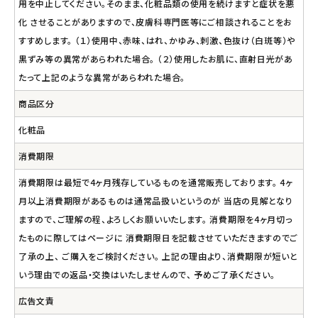
用を中止してください。そのまま、化粧品類の使用を続けますと症状を悪
化 させることがありますので、皮膚科専門医等にご相談されることをお
すすめします。 （１）使用中、赤味、はれ、かゆみ、刺激、色抜け（白斑等）や
黒ずみ等の異常があらわれた場合。 （２）使用したお肌に、直射日光があ
たって上記のような異常があらわれた場合。
商品区分
化粧品
消費期限
消費期限は最短で4ヶ月残存しているものを通常販売しております。 4ヶ
月以上消費期限があるものは通常品扱いというのが 当店の見解となり
ますので、ご理解の程、よろしくお願いいたします。 消費期限を4ヶ月切っ
たものに際してはページに 消費期限日を記載させていただきますのでご
了承の上、 ご購入をご検討ください。 上記の理由より、消費期限が短いと
いう理由での返品・交換はいたしませんので、 予めご了承ください。
広告文責