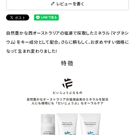
レビューを書く
ナチュラプラス
アルマウィン
自然豊かな西オーストラリアの塩湖で採取したミネラル（マグネシ
アルモニベルツ
ウム）をキー成分として配合。さらに頼もしく、お求めやすい価格に
なって生まれ変わりました！
コラム・スタッフのおすすめ
特徴
ご利用ガイド等
アカウント情報
ようこそ ゲスト 様
meeting_room
person
ログイン
会員登録