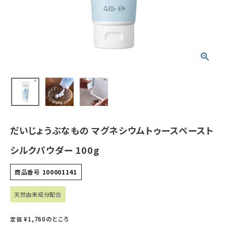
ホーム
新商品
カテゴリーから探す
美容・コスメ・香水
だいじょうぶなもの マグネシウムトゥースペースト
衛生用品
シルクパウダー 100g
日用品雑貨
商品番号
100001141
フェムケア
天然由来成分配合
インナー・下着・ナイトウェア
¥
1,760
のところ
定価