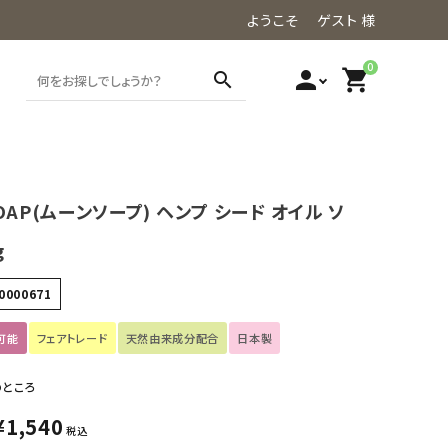
ようこそ ゲスト 様
0
person
shopping_cart
search
OAP(ムーンソープ) ヘンプ シード オイル ソ
g
0000671
可能
フェアトレード
天然由来成分配合
日本製
のところ
¥
1,540
税込