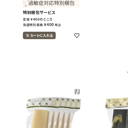
特別梱包サービス
¥
400
のところ
定価
¥
400
当店特別価格
税込
カートに入れる