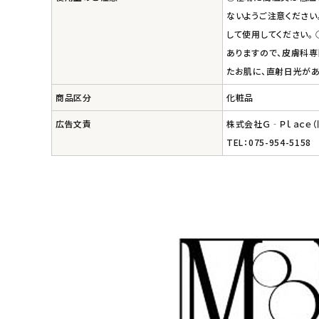
ないようご注意ください
エコメイト
して使用してください。
ありますので、皮膚科専
ナチュラプラス
たお肌に、直射日光が
アルマウィン
商品区分
化粧品
広告文責
株式会社Ｇ‐Ｐｌａｃｅ
アルモニベルツ
TEL：075-954-5158
コラム・スタッフのおすすめ
ご利用ガイド等
アカウント情報
ようこそ ゲスト 様
meeting_room
person
ログイン
会員登録