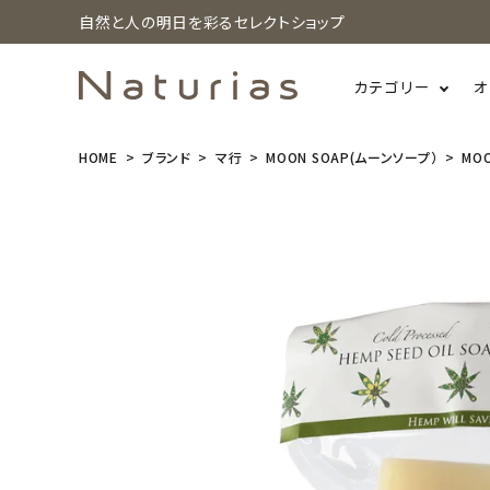
自然と人の明日を彩るセレクトショップ
カテゴリー
オ
HOME
ブランド
マ行
MOON SOAP(ムーンソープ）
MOO
search
MOONSOAP
(ムーンソー
プ) ヘンプ シ
ード オイル