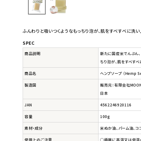
インナー・下着・ナイトウェア
キッズ・ベビー・マタニティ
ふんわりと吸いつくようなもっちり泡が、肌をすべすべに洗い
キッチン用品
SPEC
商品説明
新たに国産米でんぷん、
フード・ドリンク
ちり泡が、肌をすべすべ
ブランド
商品名
ヘンプソープ （Hemp See
製造国
販売元：有限会社MOO
定期購入
日本
オリジナルブランド
JAN
4562246920116
容量
100g
ナチュラムーン
素材・成分
米ぬか油、パーム油、コ
エコリュクス
使用上のご注意
○極端に高温又は低温の