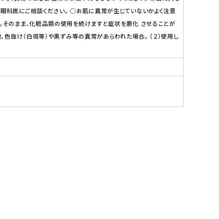
は眼科医にご相談ください。 ○お肌に異常が生じていないかよく注意
い。そのまま、化粧品類の使用を続けますと症状を悪化 させることが
、色抜け（白斑等）や黒ずみ等の異常があらわれた場合。 （２）使用し