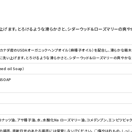
上げます。とろけるような滑らかさと、シダーウッド＆ローズマリーの爽や
カナダ産のUSDAオーガニックヘンプオイル（麻種子オイル）を配合し、滑らかな萌
に洗い上げます。とろけるような滑らかさと、シダーウッド＆ローズマリーの爽やかな
d oil Soap）
NSOAP
コナッツ油、アサ種子油、水、水酸化Na ローズマリー油、コメデンプン、エンピツビャ
場所、直射日光のあたる場所には保管しないでください。 ○傷やはれもの、しっし