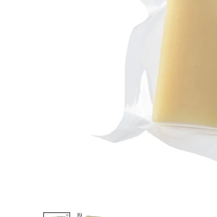
ソープ 100g
¥
1,540
(税込)
ホーム
新商品
カテゴリーから探す
美容・コスメ・香水
衛生用品
日用品雑貨
フェムケア