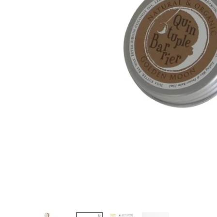
ml
¥
1,320
(税込)
ホーム
新商品
カテゴリーから探す
美容・コスメ・香水
衛生用品
日用品雑貨
フェムケア