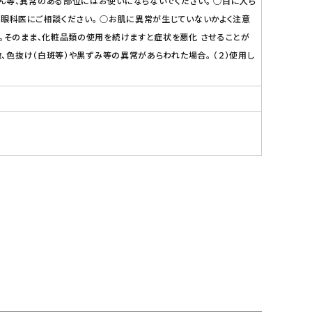
ん等、異常のある部位にはお使いにならないでください。 ○目に入ら
は眼科医にご相談ください。 ○お肌に異常が生じていないかよく注意
い。そのまま、化粧品類の使用を続けますと症状を悪化 させることが
、色抜け（白斑等）や黒ずみ等の異常があらわれた場合。 （２）使用し