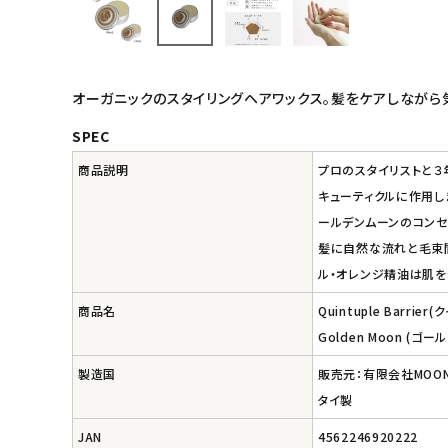
インナー・下着・ナイトウェア
キッズ・ベビー・マタニティ
オーガニックのスタイリングヘアワックス。髪をケアしながら
キッチン用品
SPEC
商品説明
プロのスタイリストと３
フード・ドリンク
キューティクルに作用し
ールデンムーンのコンセ
ブランド
髪に自然な流れと毛束間
ル・オレンジ精油は肌を
定期購入
商品名
Quintuple Barrie
オリジナルブランド
Golden Moon (ゴー
製造国
販売元：有限会社MOO
ナチュラムーン
タイ製
エコリュクス
JAN
4562246920222