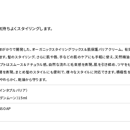
気持ちよくスタイリングします。
年がかりで開発した、オーガニックスタイリングワックス＆肌保護バリアクリーム。 有
ます。髪のスタイリング、さらに肌や唇、手などの肌のケアにも手軽に使え、天然精油
プトはスムース＆ナチュラル感。自然な流れと毛束感を表現。肌を引き締め、ツヤをも
を表現。まとめ髪のスタイルにも便利で、様々なスタイルに対応できます。積極性を
やわらかく、乾燥から守ります。
r(クインタプルバリア）
ルデンムーン）15ml
NSOAP