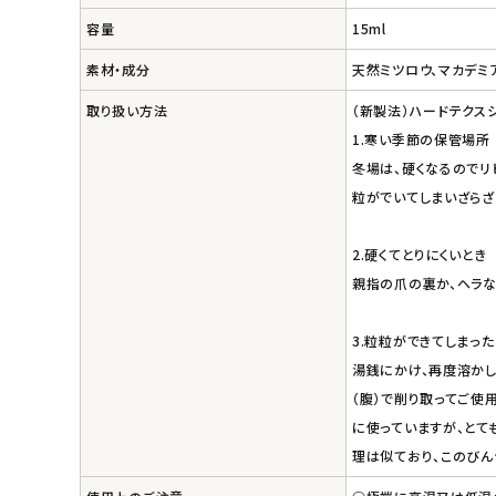
容量
15ml
エコメイト
素材・成分
天然ミツロウ、マカデミ
ナチュラプラス
取り扱い方法
（新製法）ハードテクス
1.寒い季節の保管場所
アルマウィン
冬場は、硬くなるのでリ
粒がでいてしまいざらざ
アルモニベルツ
2.硬くてとりにくいとき
コラム・スタッフのおすすめ
親指の爪の裏か、ヘラな
ご利用ガイド等
3.粒粒ができてしまった
湯銭にかけ、再度溶かし
アカウント情報
（腹）で削り取ってご使
ようこそ ゲスト 様
に使っていますが、とて
理は似ており、このびん
meeting_room
person
ログイン
会員登録