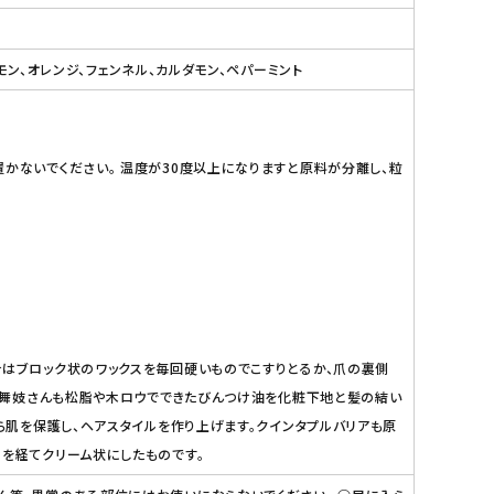
モン、オレンジ、フェンネル、カルダモン、ペパーミント
かないでください。 温度が30度以上になりますと原料が分離し、粒
合はブロック状のワックスを毎回硬いものでこすりとるか、爪の裏側
都の舞妓さんも松脂や木ロウでできたびんつけ油を化粧下地と髪の結い
ら肌を保護し、ヘアスタイルを作り上げます。クインタプルバリアも原
業を経てクリーム状にしたものです。