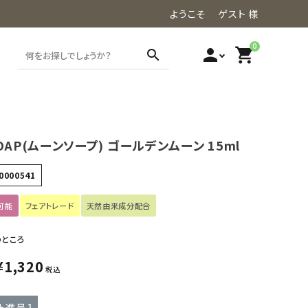
ようこそ ゲスト 様
0
person
shopping_cart
search
OAP(ムーンソープ) ゴールデンムーン 15ml
0000541
可能
フェアトレード
天然由来成分配合
のところ
¥
1,320
税込
ト進呈 ]