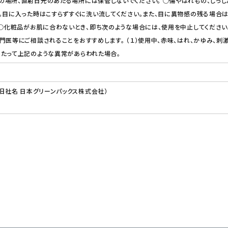
場所、直射日光のあたる場所には保管しないでください。 ○傷やはれもの、しっし
。目に入った時はこすらずすぐに洗い流してください。また、目に異物感の残る場合
 ○化粧品がお肌に合わないとき、即ち次のような場合には、使用を中止してくださ
門医等にご相談されることをおすすめします。 （１）使用中、赤味、はれ、かゆみ、刺激
あたって上記のような異常があらわれた場合。
（旧社名 日本グリーンパックス株式会社）