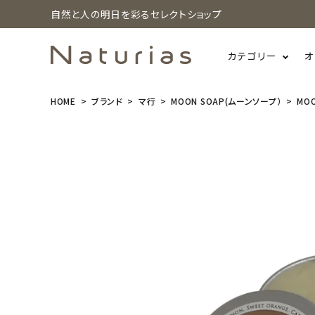
自然と人の明日を彩るセレクトショップ
カテゴリー
オ
HOME
ブランド
マ行
MOON SOAP(ムーンソープ）
MOO
search
MOONSOAP
(ムーンソー
プ) ゴールデ
ンムーン 15