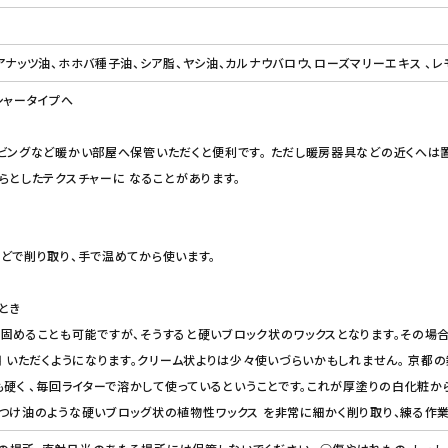
アナッツ油、ホホバ種子油、シア脂、ヤシ油、カルナウバロウ、ローズマリーエキス 、レ
シャータイプへ
ビングなど暖かい部屋へ保管いただくと便利です。 ただし暖房器具などの近くへは置
らとしたテクスチャーに なることがあります。
どで削り取り、手で温めてから使います。
とき
固めることも可能ですが、そうすると硬いブロック状のワックスとなります。その場
用 いただくようになります。クリーム状よりは少々使いづらいかもしれません。 京
も硬く 、毎回ライターで溶かして使っているということです。これが厚塗りの白化粧か
つけ油のような硬いブロッグ状の植物性ワックス を非常に細かく削り取り、練る作