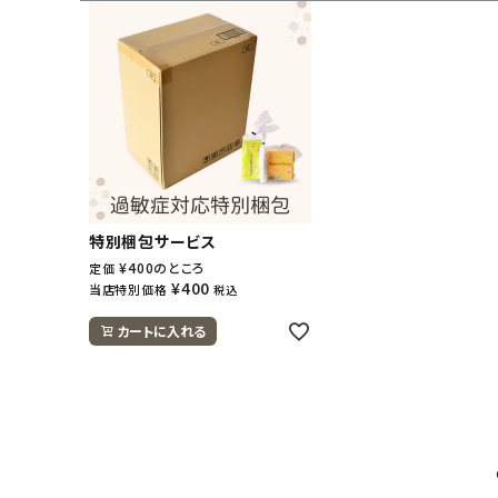
特別梱包サービス
¥
400
のところ
定価
¥
400
当店特別価格
税込
カートに入れる