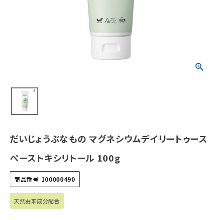
¥
1,760
(税込)
ホーム
新商品
カテゴリーから探す
美容・コスメ・香水
だいじょうぶなもの マグネシウムデイリートゥース
衛生用品
ペーストキシリトール 100g
日用品雑貨
商品番号
100000490
フェムケア
天然由来成分配合
インナー・下着・ナイトウェア