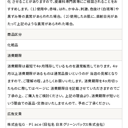
化 させることがありますので、皮膚科専門医等にご相談されることをお
すすめします。 （１）使用中、赤味、はれ、かゆみ、刺激、色抜け（白斑等）や
黒ずみ等の異常があらわれた場合。 （２）使用したお肌に、直射日光があ
たって上記のような異常があらわれた場合。
商品区分
化粧品
消費期限
消費期限は最短で4ヶ月残存しているものを通常販売しております。 4ヶ
月以上消費期限があるものは通常品扱いというのが 当店の見解となり
ますので、ご理解の程、よろしくお願いいたします。 消費期限を4ヶ月切っ
たものに際してはページに 消費期限日を記載させていただきますのでご
了承の上、 ご購入をご検討ください。 上記の理由より、消費期限が短いと
いう理由での返品・交換はいたしませんので、 予めご了承ください。
広告文責
株式会社Ｇ‐Ｐｌａｃｅ（旧社名 日本グリーンパックス株式会社）