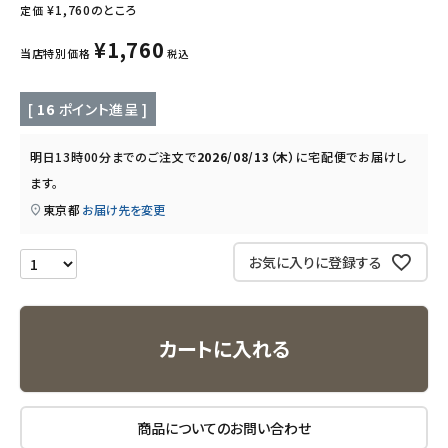
¥
1,760
のところ
定価
キッズ・ベビー・マタニティ
¥
1,760
当店特別価格
税込
キッチン用品
[
16
ポイント進呈 ]
フード・ドリンク
明日
13時00分
までのご注文で
2026/08/13（木）
に
宅配便
でお届けし
ます。
ブランド
東京都
お届け先を変更
定期購入
お気に入りに登録する
オリジナルブランド
ナチュラムーン
カートに入れる
エコリュクス
商品についてのお問い合わせ
エコメイト