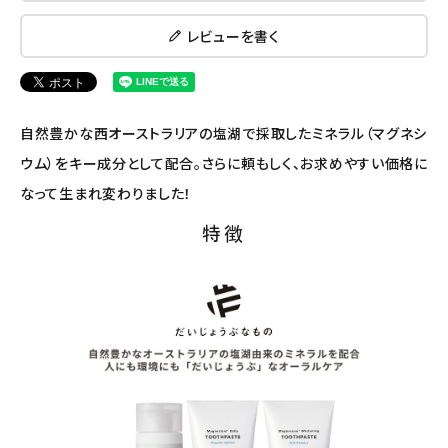
レビューを書く
ナチュラプラス
アルマウィン
自然豊かな西オーストラリアの塩湖で採取したミネラル（マグネシ
アルモニベルツ
ウム）をキー成分として配合。さらに頼もしく、お求めやすい価格に
なって生まれ変わりました！
コラム・スタッフのおすすめ
特徴
ご利用ガイド等
アカウント情報
ようこそ ゲスト 様
meeting_room
person
ログイン
会員登録