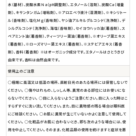
水（基材）、炭酸水素Ｎａ（pH調整剤）、エタノール（溶剤）、炭酸Ｃa（増量
剤）、キサンタンガム（増粘剤）、※アロエベラ液汁（湿潤剤）、※キシリトー
ル（香味剤）、塩化Ｍｇ（香味剤）、ヤシ油アルキルグルコシド（洗浄剤）、デ
シルグルコシド（洗浄剤）、海塩（香味剤）、セイヨウハッカ油（着香剤）、ス
ペアミント油（着香剤）、ティーツリー葉油（着香剤）、※オリーブ葉エキス
（着香剤）、※ローズマリー葉エキス（着香剤）、※ステビアエキス（着香
剤）、香料（着香剤） ※はオーガニック成分です。エタノールはさとうきび
由来です。香料は自然由来です。
使用上のご注意
○極端に高温又は低温の場所、直射日光のあたる場所には保管しないで
ください。 ○傷やはれもの、しっしん等、異常のある部位にはお使いにな
らないでください。 ○目に入らないようご注意ください。目に入った時はこ
すらずすぐに洗い流してください。また、目に異物感の残る場合は眼科医
にご相談ください。 ○お肌に異常が生じていないかよく注意して使用して
ください。 ○化粧品がお肌に合わないとき、即ち次のような場合には、使
用を中止してください。そのまま、化粧品類の使用を続けますと症状を悪