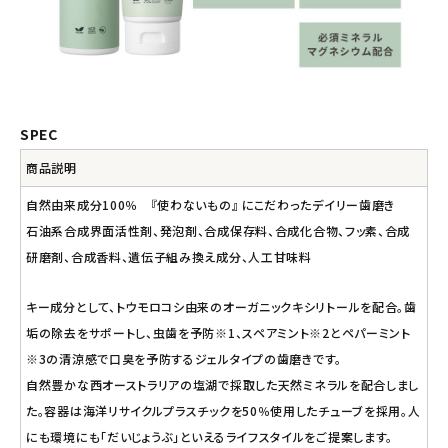
SPEC
商品説明
自然由来成分100％ 『使わないもの』 にこだわったデイリー歯磨き
石油系合成界面活性剤、発泡剤、合成保存料、合成化合物、フッ素、合成
研磨剤、合成香料、遺伝子組み換え成分、人工甘味料
キー成分として、トウモロコシ由来のオーガニックキシリトールを配合。歯
垢の除去をサポートし、虫歯を予防※1、スペアミント※2とペパーミント
※3の清涼感で口臭を予防するジェルタイプの歯磨きです。
自然豊かな西オーストラリアの塩湖で採取した天然ミネラルを配合しまし
た。容器は海洋リサイクルプラスチックを50％使用したチューブを採用。人
にも環境にも「だいじょうぶ」といえるライフスタイルをご提案します。