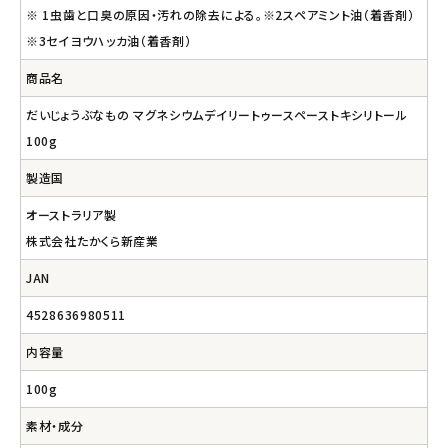
※ 1虫歯と口臭の原因・汚れの除去による。※2スペアミント油（着香剤）
※3セイヨウハッカ油（着香剤）
商品名
だいじょうぶなもの マグネシウムデイリートゥースペーストキシリトール
100g
製造国
オーストラリア製
株式会社たかくら新産業
JAN
4528636980511
内容量
100g
素材・成分