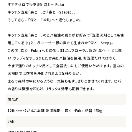
すすぎゼロでも使える 森と… Fukii
キッチン洗剤「森と…」が「森と…Stepに」。
そしてさらに「森と…Fukii」へと進化しました。
キッチン洗剤「森と…」のヒバ精油の香りがお好みで「洗濯洗剤としても使
用している♪」というユーザー様の声から生まれた「森と…Step」。
この度「森と…Fukii」へと進化しました。フローラル系の「海へ…」とは違
い、ウッディなすっきりした青森ヒバ精油を使用。お洗濯だけではなく、
今まで通りのキッチン用として食器洗いにもご使用いただけます。 室内の
お掃除では空間を浄化されるような残り香が、
まるで森林の中にいるような…気持ちもすっきりとさせてくれます。 ヒバ
の香りは緊張を和らげ、リラックス効果も期待できます。
商品名
【2個セット】がんこ本舗 洗濯洗剤 森と…Fukii 詰替 450g
JAN