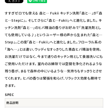
ナチュラプラス
すすぎゼロでも使える 森と… Fukii キッチン洗剤「森と…」が「森
と…Stepに」。 そしてさらに「森と…Fukii」へと進化しました。 キ
アルマウィン
ッチン洗剤「森と…」のヒバ精油の香りがお好みで「洗濯洗剤とし
ても使用している♪」というユーザー様の声から生まれた「森と…
アルモニベルツ
Step」。この度「森と…Fukii」へと進化しました。フローラル系の
コラム・スタッフのおすすめ
「海へ…」とは違い、ウッディなすっきりした青森ヒバ精油を使用。
お洗濯だけではなく、今まで通りのキッチン用として食器洗いにも
ご利用ガイド等
ご使用いただけます。 室内のお掃除では空間を浄化されるような
残り香が、まるで森林の中にいるような…気持ちもすっきりとさせ
アカウント情報
てくれます。 ヒバの香りは緊張を和らげ、リラックス効果も期待で
ようこそ ゲスト 様
きます。
meeting_room
person
ログイン
会員登録
SPEC
商品説明