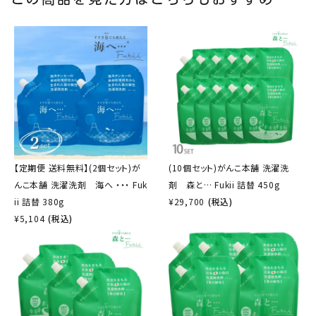
【定期便 送料無料】(2個セット)が
(10個セット)がんこ本舗 洗濯洗
んこ本舗 洗濯洗剤 海へ ・・・ Fuk
剤 森と… Fukii 詰替 450g
ii 詰替 380g
¥
29,700
(税込)
¥
5,104
(税込)