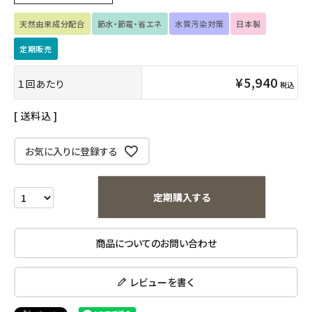
天然由来成分配合
節水・節電・省エネ
水質汚染対策
日本製
キッズ・ベビー・マタニティ
定期販売
キッチン用品
¥
5,940
１回あたり
税込
フード・ドリンク
送料込
ブランド
お気に入りに登録する
定期購入
定期購入する
オリジナルブランド
ナチュラムーン
商品についてのお問い合わせ
エコリュクス
レビューを書く
エコメイト