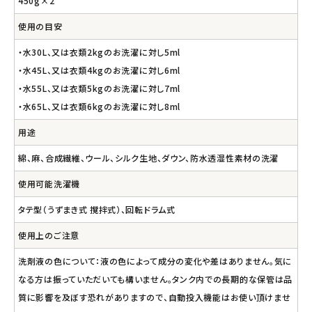
450g×2
使用の目安
・水30L、又は衣類2kgのお洗濯に対し5ml
・水45L、又は衣類4kgのお洗濯に対し6ml
・水55L、又は衣類5kgのお洗濯に対し7ml
・水65L、又は衣類6kgのお洗濯に対し8ml
用途
綿、麻、合成繊維、ウール、シルク生地、ダウン、防水透湿性素材の洗濯
使用可能洗濯機
タテ型（うずまき式 撹拌式）、回転ドラム式
使用上のご注意
洗剤液の色について：液の色によって成分の変化や差はありません。気に
なる方は振っていただいても構いません。タンク内での長期的な保管は品
質に影響を及ぼす恐れがありますので、自動投入機能はお使い頂けませ