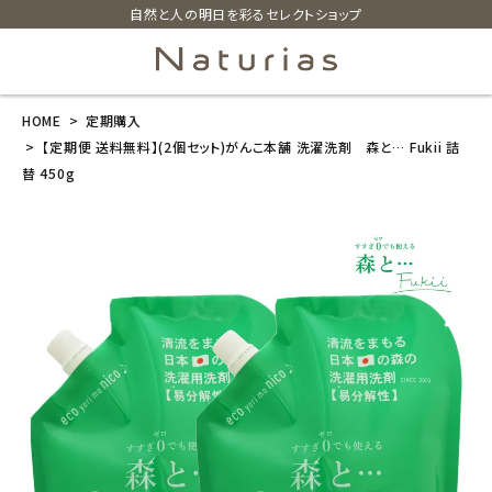
自然と人の明日を彩るセレクトショップ
HOME
定期購入
search
【定期便 送料無料】(2個セット)がんこ本舗 洗濯洗剤 森と… Fukii 詰
替 450g
【定期便 送料
無料】(2個セッ
ト)がんこ本舗
洗濯洗剤 森
と… Fukii 詰
替 450g