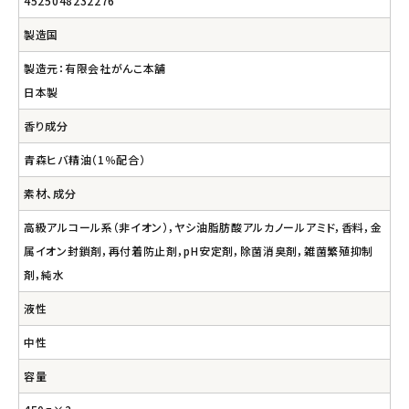
4525048232276
製造国
製造元：有限会社がんこ本舗
日本製
香り成分
青森ヒバ精油（1％配合）
素材、成分
高級アルコール系（非イオン），ヤシ油脂肪酸アルカノールアミド，香料，金
属イオン封鎖剤，再付着防止剤，pH安定剤，除菌消臭剤，雑菌繁殖抑制
剤，純水
液性
中性
容量