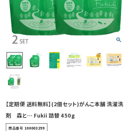
¥
5,940
(税込)
ホーム
新商品
カテゴリーから探す
美容・コスメ・香水
衛生用品
日用品雑貨
【定期便 送料無料】(2個セット)がんこ本舗 洗濯洗
フェムケア
剤 森と… Fukii 詰替 450g
インナー・下着・ナイトウェア
商品番号
100003299