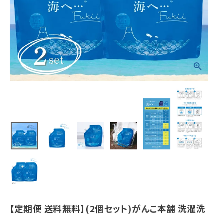
¥
5,104
(税込)
ホーム
新商品
カテゴリーから探す
美容・コスメ・香水
衛生用品
日用品雑貨
フェムケア
【定期便 送料無料】(2個セット)がんこ本舗 洗濯洗
インナー・下着・ナイトウェア