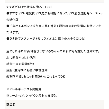
すすぎゼロでも使える 海へ…Fukii
●すすぎゼロ・電気代ゼロ洗浄も可能になったゼロ濯ぎ洗剤海へ…Step
の進化版
●千年ボトルポンプ式別売に移し替えて原液のままお洗濯にお使いいた
だけます。
●うすめてスプレーボトルに入れれば、家中のおそうじにも！
落とした汚れは再付着させない赤ちゃんのお肌にも配慮した洗剤です。
水に還るやさしい洗剤
植物由来の洗浄成分
皮脂・油汚れにも強い中性洗剤
柔軟剤不要、おしゃれ着洗いもこれ１本でOK
※アレルギーテスト実施済
※ウール・シルク・ダウン素材も洗える。
商品名