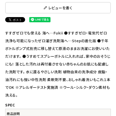
レビューを書く
ナチュラプラス
アルマウィン
すすぎゼロでも使える 海へ…Fukii ●すすぎゼロ・電気代ゼロ
アルモニベルツ
洗浄も可能になったゼロ濯ぎ洗剤海へ…Stepの進化版 ●千年
ボトルポンプ式別売に移し替えて原液のままお洗濯にお使いいた
コラム・スタッフのおすすめ
だけます。 ●うすめてスプレーボトルに入れれば、家中のおそうじ
にも！ 落とした汚れは再付着させない赤ちゃんのお肌にも配慮し
ご利用ガイド等
た洗剤です。 水に還るやさしい洗剤 植物由来の洗浄成分 皮脂・
アカウント情報
油汚れにも強い中性洗剤 柔軟剤不要、おしゃれ着洗いもこれ１本
ようこそ ゲスト 様
でOK ※アレルギーテスト実施済 ※ウール・シルク・ダウン素材も
洗える。
meeting_room
person
ログイン
会員登録
SPEC
商品説明