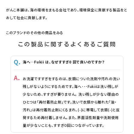
がんこ本舗は、海の環境をまもる会社であり、環境保全に貢献する製品をと
おして社会に貢献します。
このブランドのその他の商品をみる
この製品に関するよくあるご質問
海へ…Fukii は、なぜすすぎ0 回で良いのですか？
お洗濯ですすぎをするのは、衣類についた洗剤や汚れの洗い
残しがないようにするためです。海へ･･･Fukiiは洗い残しが
少ないため、すすぎが要りません。 洗い残しが少ない理由の
ひとつは「再付着防止剤」です。洗いで衣類から離れた「油・
汚れ」は再付着防止剤にくるまれ、(-)に帯電して衣類(-)と反
発するため再付着しません。また、界面活性剤量や洗剤使用
量が少ないことも、すすぎ０回につながっています。