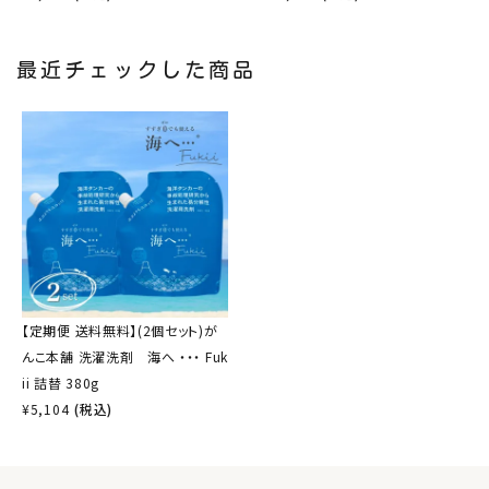
最近チェックした商品
【定期便 送料無料】(2個セット)が
んこ本舗 洗濯洗剤 海へ ・・・ Fuk
ii 詰替 380g
¥
5,104
(税込)