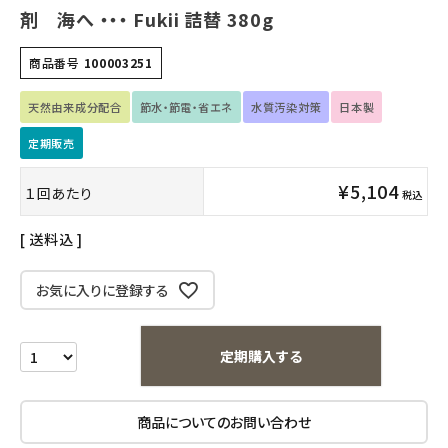
剤 海へ ・・・ Fukii 詰替 380g
キッズ・ベビー・マタニティ
商品番号
100003251
キッチン用品
天然由来成分配合
節水・節電・省エネ
水質汚染対策
日本製
フード・ドリンク
定期販売
¥
5,104
ブランド
１回あたり
税込
送料込
定期購入
お気に入りに登録する
オリジナルブランド
ナチュラムーン
定期購入する
エコリュクス
商品についてのお問い合わせ
エコメイト