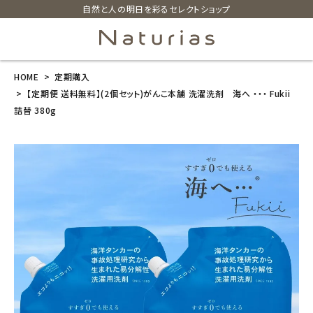
自然と人の明日を彩るセレクトショップ
HOME
定期購入
search
【定期便 送料無料】(2個セット)がんこ本舗 洗濯洗剤 海へ ・・・ Fukii
詰替 380g
【定期便 送料
無料】(2個セッ
ト)がんこ本舗
洗濯洗剤 海
へ ・・・ Fukii
詰替 380g