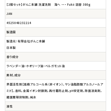
【2個セット】がんこ本舗 洗濯洗剤 海へ ・・・ Fukii 詰替 380g
JAN
4525048232214
製造国
製造元：有限会社がんこ本舗
日本製
香り成分
ラベンダー油・ホオリーフ油・ベルガモット油
素材、成分
界面活性剤【高級アルコール系（非イオン），ヤシ油脂肪酸アルカノールア
ミド】，香料，金属イオン封鎖剤，再付着防止剤，pH安定剤，除菌消臭剤，
雑菌繁殖抑制剤，純水
液性