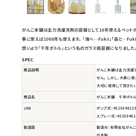
キッズ・ベビー・マタニティ
キッチン用品
がんこ本舗は主力洗濯洗剤の容器として10年使えるペットボト
フード・ドリンク
事に使えば1000年も使えます。 「海へ…Fukii」「森と…
想いより「千年ボトル」という名のガラス瓶容器になりました
ブランド
SPEC
定期購入
商品説明
がんこ本舗は主力洗濯洗
せん。 しかし、大事に使
オリジナルブランド
大切に使用して頂きたい
商品名
がんこ本舗 千年ボト
ナチュラムーン
JAN
ポンプ式：4525048233
エコリュクス
スプレー式：45250482
製造国
製造元：有限会社がん
エコメイト
日本製