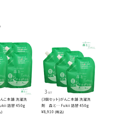
め
がんこ本舗 洗濯洗
(3個セット)がんこ本舗 洗濯洗
kii 詰替 450g
剤 森と… Fukii 詰替 450g
¥
8,910
込)
(税込)