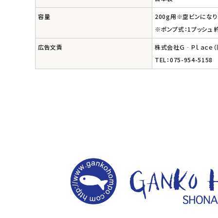
ナチュラプラス
容量
200g用※空ビンにな
※ポンプ式：1プッシュ 約
アルマウィン
広告文責
株式会社Ｇ‐Ｐｌａｃｅ
TEL：075-954-5158
アルモニベルツ
コラム・スタッフのおすすめ
ご利用ガイド等
アカウント情報
ようこそ ゲスト 様
meeting_room
person
ログイン
会員登録