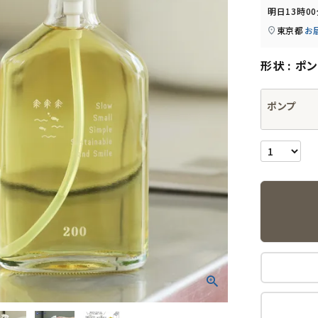
明日
13時0
東京都
お
形状
ポン
ポンプ