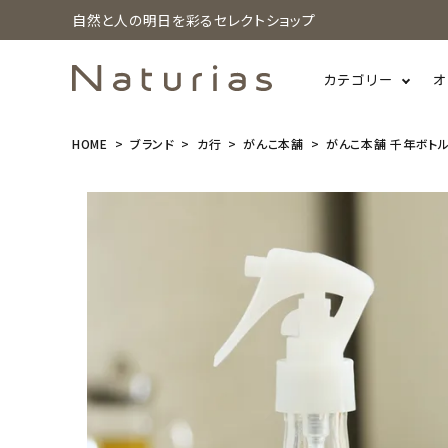
自然と人の明日を彩るセレクトショップ
カテゴリー
オ
HOME
ブランド
カ行
がんこ本舗
がんこ本舗 千年ボトル 
search
がんこ本舗
千年ボトル 2
00g用
¥
1,815