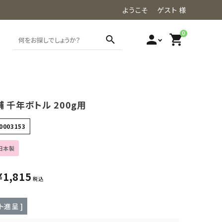
ようこそ ゲスト 様
0
person
shopping_cart
search
 千年ボトル 200g用
0003153
日本製
¥
1,815
税込
ト進呈 ]