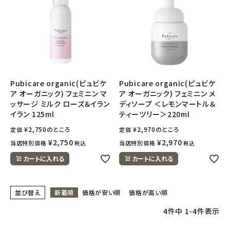
ナチュラムーン
エコリュクス
エコメイト
Pubicare organic(ピュビケ
Pubicare organic(ピュビケ
ナチュラプラス
ア オーガニック) フェミニン マ
ア オーガニック) フェミニン メ
ッサージ ミルク ローズ＆イラン
ディソープ ＜レモンマートル＆
アルマウィン
イラン 125ml
ティーツリー＞220ml
¥
2,750
のところ
¥
2,970
のところ
定価
定価
アルモニベルツ
¥
2,750
¥
2,970
当店特別価格
当店特別価格
税込
税込
カートに入れる
カートに入れる
コラム・スタッフのおすすめ
ご利用ガイド等
並び替え
新着順
価格が安い順
価格が高い順
4
件中
1
-
4
件表示
アカウント情報
ようこそ ゲスト 様