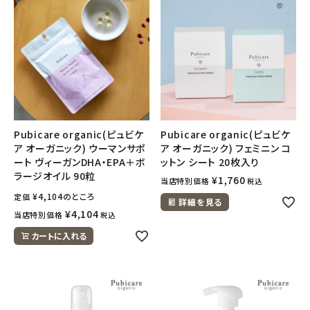
フェムケア
インナー・下着・ナイトウェア
キッズ・ベビー・マタニティ
Pubicare organic(ピュビケ
Pubicare organic(ピュビケ
キッチン用品
ア オーガニック) ウーマンサポ
ア オーガニック) フェミニン コ
ート ヴィーガンDHA・EPA＋ボ
ットン シート 20枚入り
フード・ドリンク
ラージオイル 90粒
¥
1,760
当店特別価格
税込
¥
4,104
のところ
定価
詳細を見る
ブランド
¥
4,104
当店特別価格
税込
カートに入れる
定期購入
オリジナルブランド