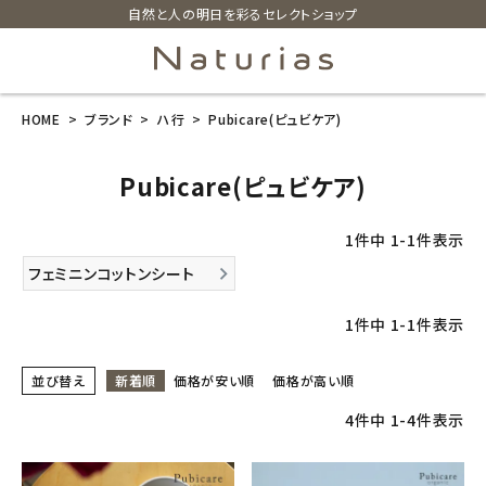
自然と人の明日を彩るセレクトショップ
HOME
ブランド
ハ行
Pubicare(ピュビケア)
search
Pubicare(ピュビケア)
ホーム
1
件中
1
-
1
件表示
新商品
フェミニンコットンシート
カテゴリーから探す
1
件中
1
-
1
件表示
美容・コスメ・香水
並び替え
新着順
価格が安い順
価格が高い順
4
件中
1
-
4
件表示
衛生用品
日用品雑貨