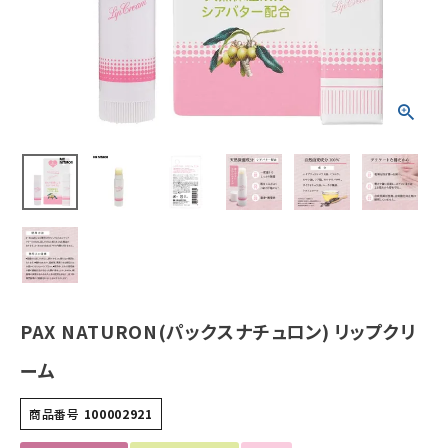
ホーム
新商品
カテゴリーから探す
美容・コスメ・香水
衛生用品
日用品雑貨
PAX NATURON(パックスナチュロン) リップクリ
フェムケア
ーム
インナー・下着・ナイトウェア
商品番号
100002921
キッズ・ベビー・マタニティ