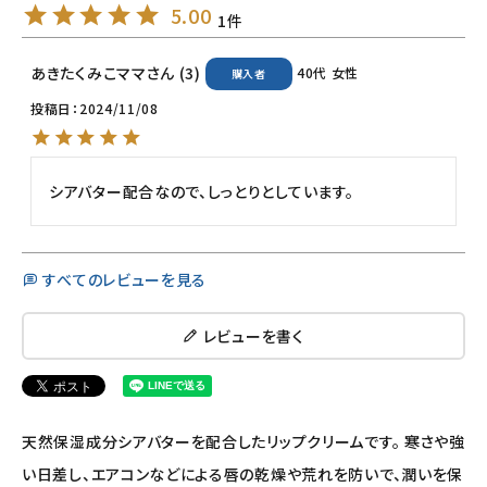
ナチュラプラス
5.00
1
アルマウィン
あきたくみこママ
3
40代
女性
購入者
投稿日
2024/11/08
アルモニベルツ
コラム・スタッフのおすすめ
シアバター配合なので、しっとりとしています。
ご利用ガイド等
すべてのレビューを見る
アカウント情報
ようこそ ゲスト 様
レビューを書く
meeting_room
person
ログイン
会員登録
天然保湿成分シアバターを配合したリップクリームです。 寒さや強
い日差し、エアコンなどによる唇の乾燥や荒れを防いで、潤いを保