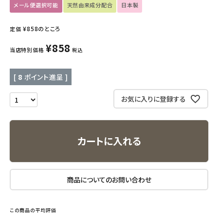
メール便選択可能
天然由来成分配合
日本製
キッチン用品
¥
858
のところ
定価
フード・ドリンク
¥
858
当店特別価格
税込
ブランド
[
8
ポイント進呈 ]
定期購入
お気に入りに登録する
オリジナルブランド
カートに入れる
ナチュラムーン
エコリュクス
商品についてのお問い合わせ
エコメイト