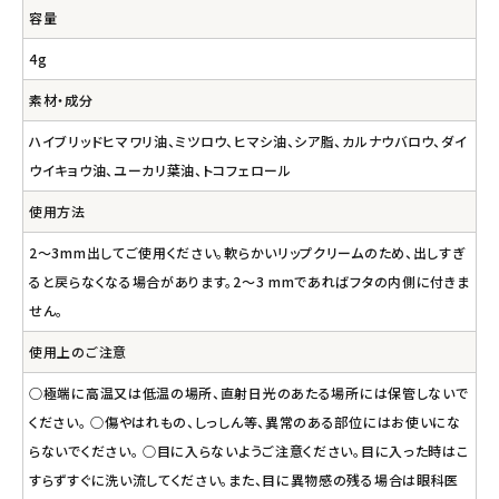
容量
4g
素材・成分
ハイブリッドヒマワリ油、ミツロウ、ヒマシ油、シア脂、カルナウバロウ、ダイ
ウイキョウ油、ユーカリ葉油、トコフェロール
使用方法
2～3mm出してご使用ください。軟らかいリップクリームのため、出しすぎ
ると戻らなくなる場合があります。2～3 mmであればフタの内側に付きま
せん。
使用上のご注意
○極端に高温又は低温の場所、直射日光のあたる場所には保管しないで
ください。 ○傷やはれもの、しっしん等、異常のある部位にはお使いにな
らないでください。 ○目に入らないようご注意ください。目に入った時はこ
すらずすぐに洗い流してください。また、目に異物感の残る場合は眼科医