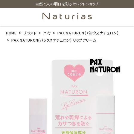
自然と人の明日を彩るセレクトショップ
HOME
ブランド
ハ行
PAX NATURON（パックスナチュロン）
search
PAX NATURON(パックスナチュロン) リップクリーム
PAX NATURO
N(パックスナチ
ュロン) リップ
クリーム
¥
858
(税込)