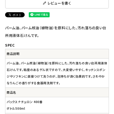
ナチュラプラス
レビューを書く
アルマウィン
アルモニベルツ
パーム油、パーム核油（植物油）を原料にした、汚れ落ちの良い台
所用液体石けんです。
コラム・スタッフのおすすめ
SPEC
ご利用ガイド等
商品説明
パーム油、パーム核油（植物油）を原料にした、汚れ落ちの良い台所用液体
アカウント情報
石けんです。粘度のあるゲル状ですので、大変使いやすく、キッチンスポン
ようこそ ゲスト 様
ジやソフキンに直接つけて洗うのが、泡持ちが良く効果的です。さわやか
なりんごの香りがする食器用洗剤です。
meeting_room
person
ログイン
会員登録
商品名
パックスナチュロン 400番
ボトル500ml