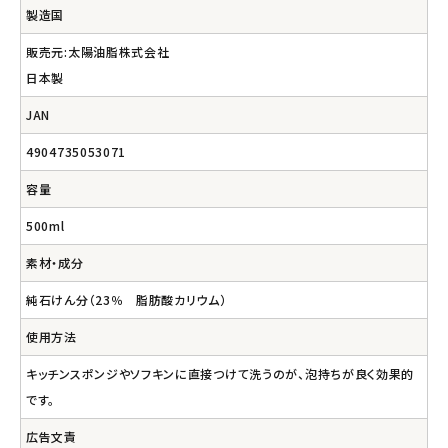
製造国
販売元:太陽油脂株式会社
日本製
JAN
4904735053071
容量
500ml
素材・成分
純石けん分（23％ 脂肪酸カリウム）
使用方法
キッチンスポンジやソフキンに直接つけて洗うのが、泡持ちが良く効果的
です。
広告文責