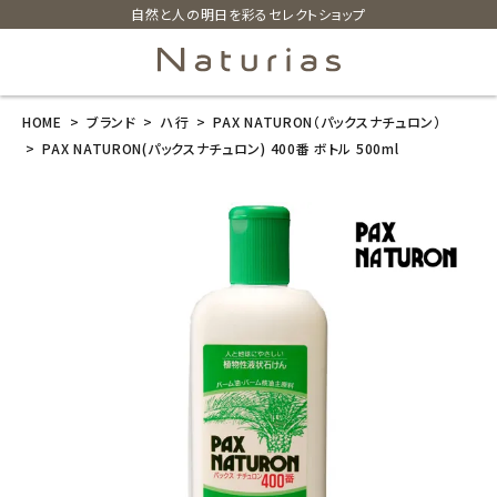
自然と人の明日を彩るセレクトショップ
HOME
ブランド
ハ行
PAX NATURON（パックスナチュロン）
search
PAX NATURON(パックスナチュロン) 400番 ボトル 500ml
PAX NATURO
N(パックスナチ
ュロン) 400番
ボトル 500ml
¥
825
(税込)