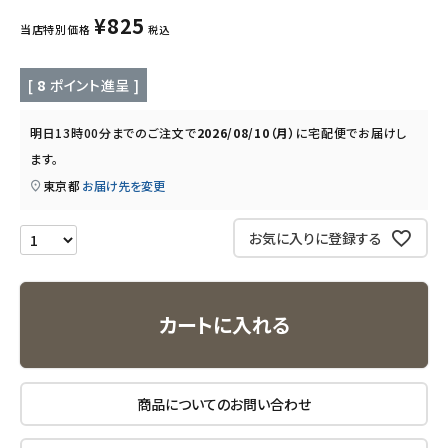
¥
825
当店特別価格
税込
キッチン用品
[
8
ポイント進呈 ]
フード・ドリンク
明日
13時00分
までのご注文で
2026/08/10（月）
に
宅配便
でお届けし
ブランド
ます。
東京都
お届け先を変更
定期購入
お気に入りに登録する
オリジナルブランド
ナチュラムーン
カートに入れる
エコリュクス
エコメイト
商品についてのお問い合わせ