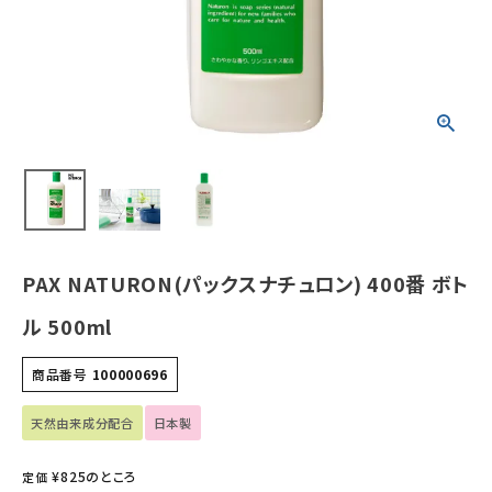
ホーム
新商品
カテゴリーから探す
美容・コスメ・香水
衛生用品
PAX NATURON(パックスナチュロン) 400番 ボト
日用品雑貨
ル 500ml
フェムケア
商品番号
100000696
インナー・下着・ナイトウェア
天然由来成分配合
日本製
¥
825
のところ
定価
キッズ・ベビー・マタニティ