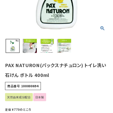
ホーム
新商品
カテゴリーから探す
美容・コスメ・香水
PAX NATURON(パックスナチュロン) トイレ洗い
衛生用品
石けん ボトル 400ml
日用品雑貨
商品番号
100000694
フェムケア
天然由来成分配合
日本製
インナー・下着・ナイトウェア
¥
770
のところ
定価