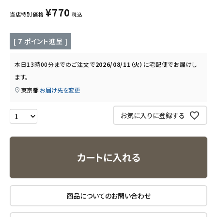
キッズ・ベビー・マタニティ
¥
770
当店特別価格
税込
キッチン用品
[
7
ポイント進呈 ]
フード・ドリンク
本日
13時00分
までのご注文で
2026/08/11（火）
に
宅配便
でお届けし
ます。
ブランド
東京都
お届け先を変更
定期購入
お気に入りに登録する
オリジナルブランド
ナチュラムーン
カートに入れる
エコリュクス
商品についてのお問い合わせ
エコメイト