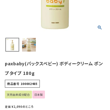
ホーム
新商品
カテゴリーから探す
美容・コスメ・香水
paxbaby(パックスベビー) ボディークリーム ポン
衛生用品
プタイプ 180g
日用品雑貨
商品番号
100002485
フェムケア
天然由来成分配合
日本製
インナー・下着・ナイトウェア
¥
2,090
のところ
定価