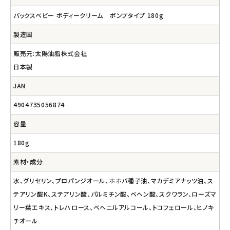
パックスベビー ボディークリーム ポンプタイプ 180g
製造国
販売元:太陽油脂株式会社
日本製
JAN
4904735056874
容量
180g
素材・成分
水、グリセリン、プロパンジオール、ホホバ種子油、マカデミアナッツ油、ス
テアリン酸K、ステアリン酸、パルミチン酸、ベヘン酸、スクワラン、ローズマ
リー葉エキス、トレハロース、ベヘニルアルコール、トコフェロール、ヒノキ
チオール