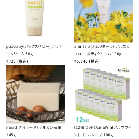
paxbaby(パックスベビー) ボディ
amritara(アムリターラ) アルニカ
ークリーム 50g
フロー ボディクリーム 100g
¥
726
(税込)
¥
5,940
(税込)
naiad(ナイアード) アルガン石鹸
(12個セット)AlmaWin(アルマウィ
145g
ン) ゴールソープ 100g