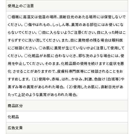
使用上のご注意
○極端に高温又は低温の場所、直射日光のあたる場所には保管しないで
ください。 ○傷やはれもの、しっしん等、異常のある部位にはお使いにな
らないでください。 ○目に入らないようご注意ください。目に入った時はこ
すらずすぐに洗い流してください。また、目に異物感の残る場合は眼科医
にご相談ください。 ○お肌に異常が生じていないかよく注意して使用して
ください。 ○化粧品がお肌に合わないとき、即ち次のような場合には、使
用を中止してください。そのまま、化粧品類の使用を続けますと症状を悪
化 させることがありますので、皮膚科専門医等にご相談されることをお
すすめします。 （１）使用中、赤味、はれ、かゆみ、刺激、色抜け（白斑等）や
黒ずみ等の異常があらわれた場合。 （２）使用したお肌に、直射日光があ
たって上記のような異常があらわれた場合。
商品区分
化粧品
広告文責