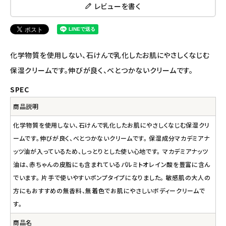
レビューを書く
ナチュラプラス
アルマウィン
化学物質を使用しない、石けんで乳化したお肌にやさしくなじむ
アルモニベルツ
保湿クリームです。伸びが良く、べとつかないクリームです。
SPEC
コラム・スタッフのおすすめ
商品説明
ご利用ガイド等
化学物質を使用しない、石けんで乳化したお肌にやさしくなじむ保湿クリ
ームです。伸びが良く、べとつかないクリームです。 保湿成分マカデミアナ
アカウント情報
ッツ油が入っているため、しっとりとした使い心地です。 マカデミアナッツ
ようこそ ゲスト 様
油は、赤ちゃんの皮脂にも含まれているパルミトオレイン酸を豊富に含ん
でいます。 片手で使いやすいポンプタイプになりました。 敏感肌の大人の
meeting_room
person
ログイン
会員登録
方にもおすすめの無香料、無着色でお肌にやさしいボディークリームで
す。
商品名