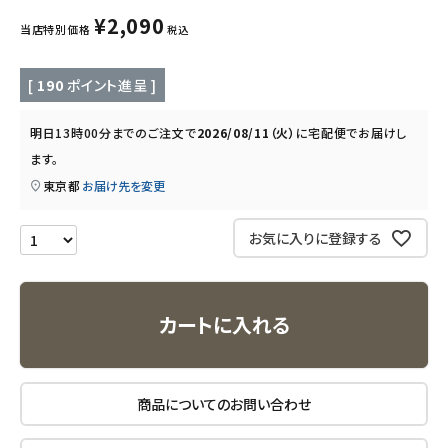
キッズ・ベビー・マタニティ
¥
2,090
当店特別価格
税込
キッチン用品
[
190
ポイント進呈 ]
フード・ドリンク
明日
13時00分
までのご注文で
2026/08/11（火）
に
宅配便
でお届けし
ます。
ブランド
東京都
お届け先を変更
定期購入
お気に入りに登録する
オリジナルブランド
ナチュラムーン
カートに入れる
エコリュクス
商品についてのお問い合わせ
エコメイト