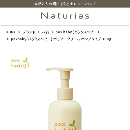
自然と人の明日を彩るセレクトショップ
HOME
ブランド
ハ行
pax baby（パックスベビー）
search
paxbaby(パックスベビー) ボディークリーム ポンプタイプ 180g
paxbaby(パッ
クスベビー) ボ
ディークリーム
ポンプタイプ 1
80g
¥
2,090
(税込)