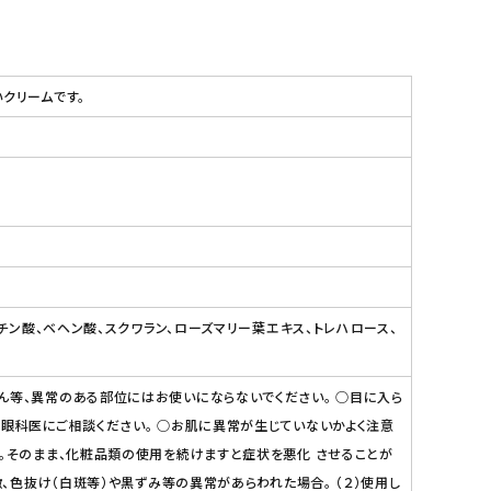
クリームです。
チン酸、ベヘン酸、スクワラン、ローズマリー葉エキス、トレハロース、
ん等、異常のある部位にはお使いにならないでください。 ○目に入ら
は眼科医にご相談ください。 ○お肌に異常が生じていないかよく注意
い。そのまま、化粧品類の使用を続けますと症状を悪化 させることが
、色抜け（白斑等）や黒ずみ等の異常があらわれた場合。 （２）使用し