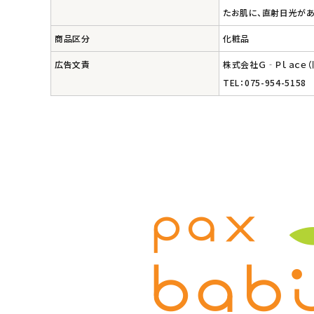
エコメイト
たお肌に、直射日光が
商品区分
化粧品
ナチュラプラス
広告文責
株式会社Ｇ‐Ｐｌａｃｅ
アルマウィン
TEL：075-954-5158
アルモニベルツ
コラム・スタッフのおすすめ
ご利用ガイド等
アカウント情報
ようこそ ゲスト 様
meeting_room
person
ログイン
会員登録