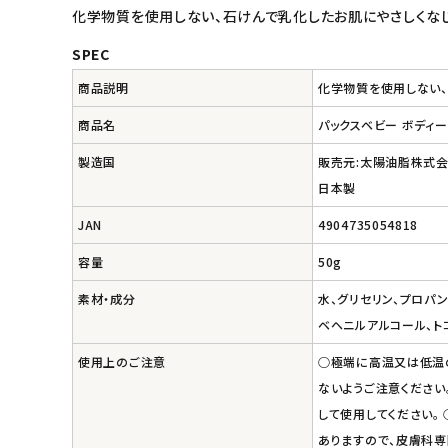
化学物質を使用しない、石けんで乳化したお肌にやさしくなじ
キッズ・ベビー・マタニティ
SPEC
商品説明
化学物質を使用しない、
キッチン用品
商品名
パックスベビー ボディ
フード・ドリンク
製造国
販売元:太陽油脂株式
日本製
ブランド
JAN
4904735054818
定期購入
容量
50g
素材・成分
水、グリセリン、プロパ
オリジナルブランド
ベヘニルアルコール、ト
ナチュラムーン
使用上のご注意
○極端に高温又は低温の
ないようご注意ください
エコリュクス
して使用してください。
ありますので、皮膚科専