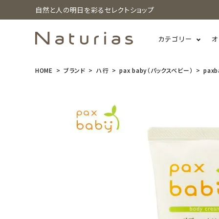
自然と人の明日を彩るセレクトショップ
カテゴリー
オ
HOME
ブランド
ハ行
pax baby（パックスベビー）
pax
search
paxbaby(パ
ックスベビ
ー) ボディー
クリーム 50