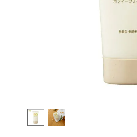
g
¥
726
(税込)
ホーム
新商品
カテゴリーから探す
美容・コスメ・香水
衛生用品
日用品雑貨
フェムケア
インナー・下着・ナイトウェア