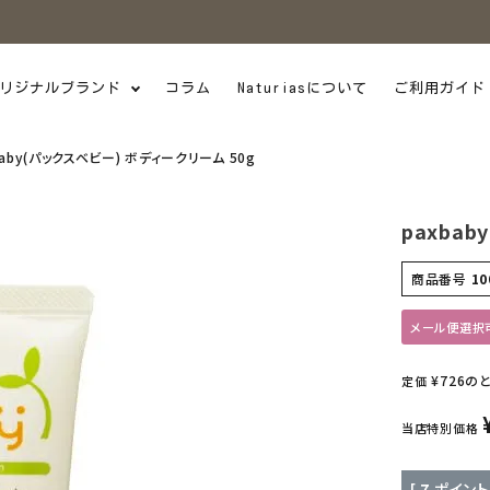
リジナルブランド
コラム
Naturiasについて
ご利用ガイド
baby(パックスベビー) ボディークリーム 50g
paxba
商品番号
10
メール便選択
¥
726
の
定価
当店特別価格
[
7
ポイント