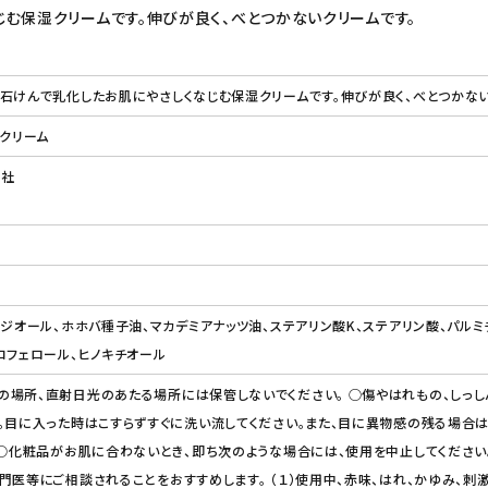
む保湿クリームです。伸びが良く、べとつかないクリームです。
石けんで乳化したお肌にやさしくなじむ保湿クリームです。伸びが良く、べとつかない
ークリーム
会社
ンジオール、ホホバ種子油、マカデミアナッツ油、ステアリン酸K、ステアリン酸、パルミ
コフェロール、ヒノキチオール
場所、直射日光のあたる場所には保管しないでください。 ○傷やはれもの、しっし
。目に入った時はこすらずすぐに洗い流してください。また、目に異物感の残る場合
 ○化粧品がお肌に合わないとき、即ち次のような場合には、使用を中止してくださ
門医等にご相談されることをおすすめします。 （１）使用中、赤味、はれ、かゆみ、刺激