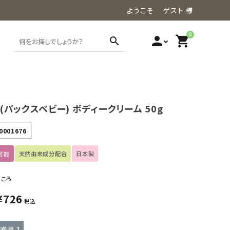
ようこそ ゲスト 様
0
person
shopping_cart
search
by(パックスベビー) ボディークリーム 50g
0001676
可能
天然由来成分配合
日本製
ところ
¥
726
税込
進呈 ]