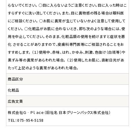
らないでください。 ○目に入らないようご注意ください。目に入った時はこ
すらずすぐに洗い流してください。また、目に異物感の残る場合は眼科医
にご相談ください。 ○お肌に異常が生じていないかよく注意して使用して
ください。 ○化粧品がお肌に合わないとき、即ち次のような場合には、使
用を中止してください。そのまま、化粧品類の使用を続けますと症状を悪
化 させることがありますので、皮膚科専門医等にご相談されることをお
すすめします。 （１）使用中、赤味、はれ、かゆみ、刺激、色抜け（白斑等）や
黒ずみ等の異常があらわれた場合。 （２）使用したお肌に、直射日光があ
たって上記のような異常があらわれた場合。
商品区分
化粧品
広告文責
株式会社Ｇ‐Ｐｌａｃｅ（旧社名 日本グリーンパックス株式会社）
TEL：075-954-5158