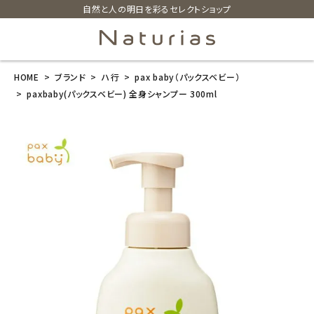
自然と人の明日を彩るセレクトショップ
HOME
ブランド
ハ行
pax baby（パックスベビー）
search
paxbaby(パックスベビー) 全身シャンプー 300ml
paxbaby(パッ
クスベビー) 全
身シャンプー 3
00ml
¥
1,100
(税込)