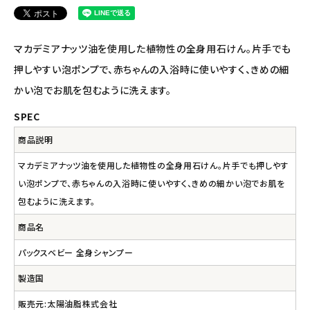
ナチュラプラス
アルマウィン
マカデミアナッツ油を使用した植物性の全身用石けん。片手でも
押しやすい泡ポンプで、赤ちゃんの入浴時に使いやすく、きめの細
アルモニベルツ
かい泡でお肌を包むように洗えます。
コラム・スタッフのおすすめ
SPEC
商品説明
ご利用ガイド等
マカデミアナッツ油を使用した植物性の全身用石けん。片手でも押しやす
アカウント情報
い泡ポンプで、赤ちゃんの入浴時に使いやすく、きめの細かい泡でお肌を
ようこそ ゲスト 様
包むように洗えます。
商品名
meeting_room
person
ログイン
会員登録
パックスベビー 全身シャンプー
製造国
販売元:太陽油脂株式会社