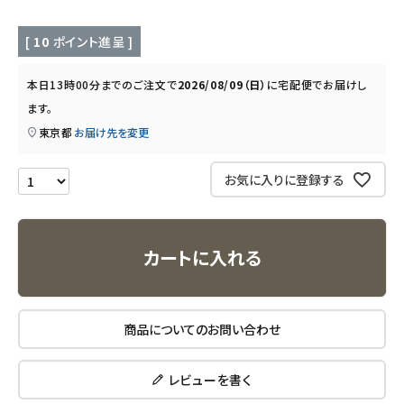
キッチン用品
[
10
ポイント進呈 ]
フード・ドリンク
本日
13時00分
までのご注文で
2026/08/09（日）
に
宅配便
でお届けし
ます。
ブランド
東京都
お届け先を変更
定期購入
お気に入りに登録する
オリジナルブランド
カートに入れる
ナチュラムーン
エコリュクス
商品についてのお問い合わせ
エコメイト
レビューを書く