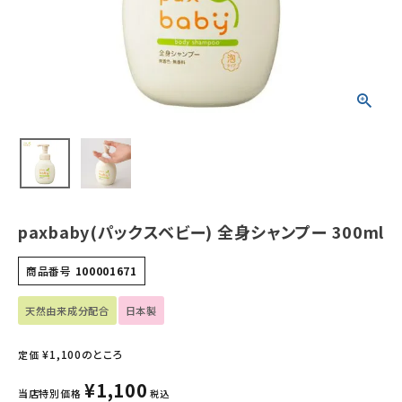
ホーム
新商品
カテゴリーから探す
美容・コスメ・香水
衛生用品
paxbaby(パックスベビー) 全身シャンプー 300ml
日用品雑貨
商品番号
100001671
フェムケア
天然由来成分配合
日本製
インナー・下着・ナイトウェア
¥
1,100
のところ
定価
¥
1,100
キッズ・ベビー・マタニティ
当店特別価格
税込