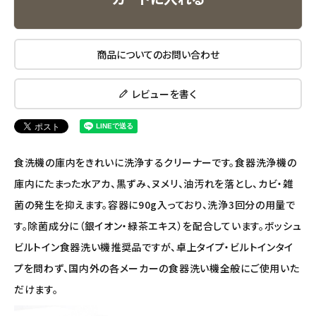
ナチュラプラス
商品についてのお問い合わせ
アルマウィン
レビューを書く
アルモニベルツ
コラム・スタッフのおすすめ
食洗機の庫内をきれいに洗浄するクリーナーです。食器洗浄機の
ご利用ガイド等
庫内にたまった水アカ、黒ずみ、ヌメリ、油汚れを落とし、カビ・雑
菌の発生を抑えます。容器に90g入っており、洗浄3回分の用量で
アカウント情報
す。除菌成分に（銀イオン・緑茶エキス）を配合しています。ボッシュ
ようこそ ゲスト 様
ビルトイン食器洗い機推奨品ですが、卓上タイプ・ビルトインタイ
meeting_room
person
プを問わず、国内外の各メーカーの食器洗い機全般にご使用いた
ログイン
会員登録
だけます。