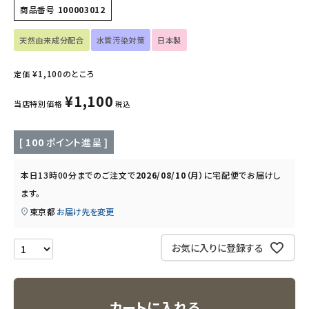
商品番号
100003012
キッズ・ベビー・マタニティ
天然由来成分配合
水質汚染対策
日本製
キッチン用品
¥
1,100
のところ
定価
フード・ドリンク
¥
1,100
当店特別価格
税込
ブランド
[
100
ポイント進呈 ]
定期購入
本日
13時00分
までのご注文で
2026/08/10（月）
に
宅配便
でお届けし
ます。
オリジナルブランド
東京都
お届け先を変更
ナチュラムーン
お気に入りに登録する
エコリュクス
カートに入れる
エコメイト