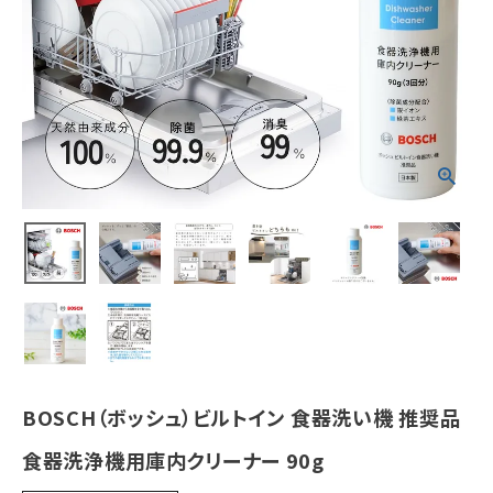
¥
1,100
(税込)
ホーム
新商品
カテゴリーから探す
美容・コスメ・香水
衛生用品
日用品雑貨
BOSCH（ボッシュ）ビルトイン 食器洗い機 推奨品
フェムケア
食器洗浄機用庫内クリーナー 90g
インナー・下着・ナイトウェア