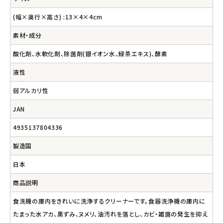
(幅×奥行×高さ) :13×4×4cm
素材・成分
酸化剤、水軟化剤、除菌剤(銀イオン水、緑茶エキス)、酵素
液性
弱アルカリ性
JAN
4935137804336
製造国
日本
商品説明
食洗機の庫内をきれいに洗浄するクリーナーです。食器洗浄機の庫内に
たまった水アカ、黒ずみ、ヌメリ、油汚れを落とし、カビ・雑菌の発生を抑え