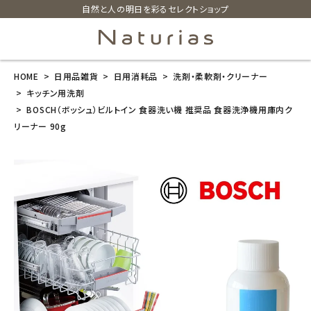
自然と人の明日を彩るセレクトショップ
HOME
日用品雑貨
日用消耗品
洗剤・柔軟剤・クリーナー
search
キッチン用洗剤
BOSCH（ボッシュ）ビルトイン 食器洗い機 推奨品 食器洗浄機用庫内ク
リーナー 90g
BOSCH（ボッ
シュ）ビルトイ
ン 食器洗い機
推奨品 食器洗
浄機用庫内ク
リーナー 90g