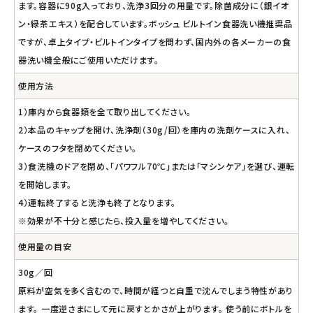
ます。容器に90g入っており、洗浄3回分の用量です。除菌成分に（銀イオ
ン・緑茶エキス）を配合しています。ボッシュ ビルトイン食器洗い機推奨品
ですが、卓上タイプ・ビルトインタイプを問わず、国内外の各メーカーの食
器洗い機全般にご使用いただけます。
使用方法
1）庫内から食器類を全て取り出してください。
2）本品のキャップを開け、洗浄剤（30g/回）を庫内の洗剤ケースに入れ、
ケースのフタを閉めてください。
3）食洗機のドアを閉め、「パワフル70℃」または「マシンケア」を選び、運転
を開始します。
4）運転終了すると洗浄も終了となります。
※効果が不十分と感じたら、投入量を増やしてください。
使用量の目安
30g／回
原料が空気を多く含むので、時間が経つと自重で沈んでしまう特性があり
ます。 一度逆さまにして元に戻すとかさが上がります。 使う前にボトルを