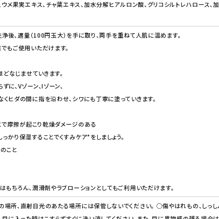
、ウメ果実エキス、チャ葉エキス、加水分解ヒアルロン酸、グリコシルトレハロース、加水
の洗浄後、適量（100円玉大）を手に取り、両手を重ねて人肌に温めます。
でもご使用いただけます。
ほどなじませていきます。
に、Vゾーン、Iゾーン、
なくヒダの間に指を沿わせ、シワにも丁寧に塗っていきます。
ことで摩擦が起こり乾燥ダメージのある
っかり保湿することでくすみケア*をしましょう。
善のこと
はもちろん、潤滑剤やラブローションとしてもご利用いただけます。
場所、直射日光のあたる場所には保管しないでください。 ○傷やはれもの、しっし
。目に入った時はこすらずすぐに洗い流してください。また、目に異物感の残る場合