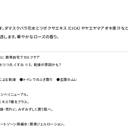
。ダマスクバラ花水とツボクサエキス（CICA）やヤエヤマアオキ果汁な
透します。華やかなローズの香り。
に 簡単自宅でセルフケア
リつき、くすみ ※3、 乾燥が原因かも？
による乾燥 ●トイレでのふき取り ●生理のムレ
ンへリニューアル。
エキス7種をプラス。
乾燥・荒れに、みずみずしく潤う肌へ。
ートゾーン用補水・潤滑ジェルローション。