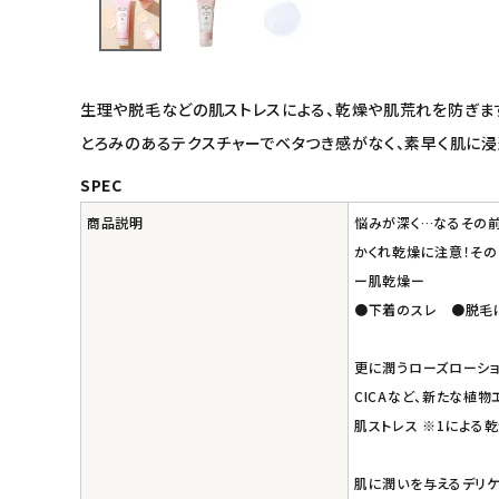
キッズ・ベビー・マタニティ
生理や脱毛などの肌ストレスによる、乾燥や肌荒れを防ぎます
キッチン用品
とろみのあるテクスチャーでベタつき感がなく、素早く肌に浸
フード・ドリンク
SPEC
ブランド
商品説明
悩みが深く…なるその前
かくれ乾燥に注意！そのヒ
定期購入
ー肌乾燥ー
●下着のスレ ●脱毛
オリジナルブランド
更に潤うローズローショ
ナチュラムーン
CICAなど、新たな植物
肌ストレス ※1による
エコリュクス
肌に潤いを与えるデリケ