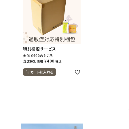
特別梱包サービス
¥
400
のところ
定価
¥
400
当店特別価格
税込
カートに入れる