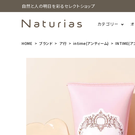
自然と人の明日を彩るセレクトショップ
カテゴリー
オ
HOME
ブランド
ア行
intime(アンティーム)
INTIME(
search
INTIME(アン
ティーム) ロ
ーズ ローシ
ョン 100g