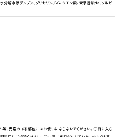
分解水添デンプン、グリセリン、BG、クエン酸、安息香酸Na、ソルビ
ん等、異常のある部位にはお使いにならないでください。 ○目に入ら
は眼科医にご相談ください。 ○お肌に異常が生じていないかよく注意