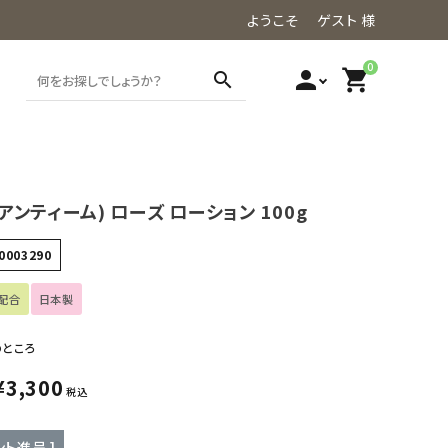
ようこそ ゲスト 様
0
person
shopping_cart
search
(アンティーム) ローズ ローション 100g
0003290
配合
日本製
のところ
¥
3,300
税込
ト進呈 ]