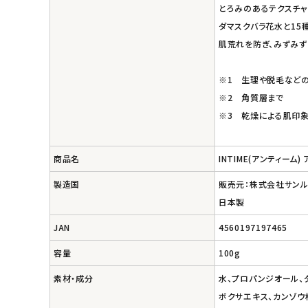
エコメイト
とろみのあるテクスチャ
ダマスクバラ花水と15
ナチュラプラス
肌荒れを防ぎ、みずみず
アルマウィン
※1 生理や脱毛など
※2 角質層まで
アルモニベルツ
※3 乾燥による肌印
コラム・スタッフのおすすめ
商品名
INTIME(アンティーム)
ご利用ガイド等
製造国
販売元：株式会社サンル
日本製
アカウント情報
JAN
4560197197465
ようこそ ゲスト 様
容量
100g
meeting_room
person
ログイン
会員登録
素材・成分
水、プロパンジオール、
ボクサエキス、カンゾウ