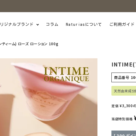
リジナルブランド
コラム
Naturiasについて
ご利用ガイド
アンティーム) ローズ ローション 100g
INTIME
商品番号
10
天然由来成分
¥
3,300
定価
当店特別価格
[
300
ポイン