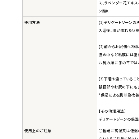
ス、ラベンダー花エキス
ン酸K
使用方法
(1)デリケートゾーン
入浴後、肌が濡れた状態
(2)前からお尻側へ2回
膣の中など粘膜には塗らず
お尻の順に手の平では
(3)下着や座っている
鼠径部やお尻の下にもし
*保湿による肌印象改
【その他活用法】
デリケートゾーンの保湿
使用上のご注意
○極端に高温又は低温の
ないようご注意ください