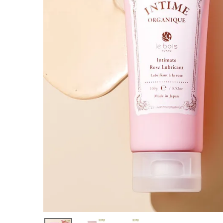
¥
3,300
(税込)
ホーム
新商品
カテゴリーから探す
美容・コスメ・香水
衛生用品
日用品雑貨
フェムケア
インナー・下着・ナイトウェア