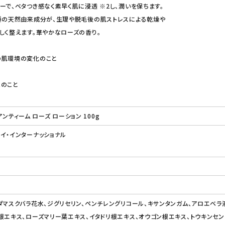
ーで、ベタつき感なく素早く肌に浸透 ※2し、潤いを保ちます。
種の天然由来成分が、生理や脱毛後の肌ストレスによる乾燥や
しく整えます。華やかなローズの香り。
の肌環境の変化のこと
象のこと
 アンティーム ローズ ローション 100g
イ・インターナッショナル
ダマスクバラ花水、ジグリセリン、ペンチレングリコール、キサンタンガム、アロエベラ
根エキス、ローズマリー葉エキス、イタドリ根エキス、オウゴン根エキス、トウキンセ