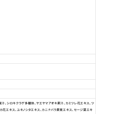
液汁、シロキクラゲ多糖体、ヤエヤマアオキ果汁、カミツレ花エキス、ツ
ンカ花エキス、ユキノシタエキス、カニナバラ果実エキス、セージ葉エキ