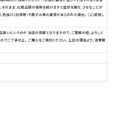
い。そのまま、化粧品類の使用を続けますと症状を悪化 させることが
、色抜け（白斑等）や黒ずみ等の異常があらわれた場合。 （２）使用し
品扱いというのが 当店の見解となりますので、ご理解の程、よろしく
のでご了承の上、 ご購入をご検討ください。 上記の理由より、消費期