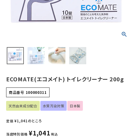
ホーム
新商品
カテゴリーから探す
美容・コスメ・香水
衛生用品
ECOMATE(エコメイト) トイレクリーナー 200g
日用品雑貨
商品番号
100000311
フェムケア
天然由来成分配合
水質汚染対策
日本製
インナー・下着・ナイトウェア
¥
1,041
のところ
定価
¥
1,041
キッズ・ベビー・マタニティ
当店特別価格
税込