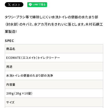
ナチュラプラス
アルマウィン
タワシ・ブラシ等で掃除しにくい水洗トイレの便器の水たまり部
（封水部）のキバミ、水アカ汚れをきれいに落とします。木村石鹸工
アルモニベルツ
業製造！
コラム・スタッフのおすすめ
SPEC
商品名
ご利用ガイド等
ECOMATE（エコメイト）トイレクリーナー
アカウント情報
用途
ようこそ ゲスト 様
水洗トイレの便器のたまり部の洗浄
meeting_room
person
ログイン
会員登録
内容量
200g（20g×10錠）
サイズ