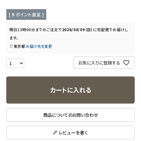
キッチン用品
[
9
ポイント進呈 ]
フード・ドリンク
明日
13時00分
までのご注文で
2026/08/09（日）
に
宅配便
でお届けし
ます。
ブランド
東京都
お届け先を変更
定期購入
お気に入りに登録する
オリジナルブランド
カートに入れる
ナチュラムーン
エコリュクス
商品についてのお問い合わせ
エコメイト
レビューを書く