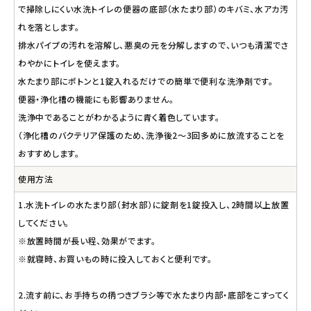
で掃除しにくい水洗トイレの便器の底部（水たまり部）のキバミ、水アカ汚
れを落とします。
排水パイプの汚れを溶解し、悪臭の元を分解しますので、いつも清潔でさ
わやかにトイレを使えます。
水たまり部にポトンと1錠入れるだけでの簡単で便利な洗浄剤です。
便器・浄化槽の機能にも影響ありません。
洗浄中であることがわかるように青く着色しています。
（浄化槽のバクテリア保護のため、洗浄後2～3回多めに放流することを
おすすめします。
使用方法
1.水洗トイレの水たまり部（封水部）に錠剤を1錠投入し、2時間以上放置
してください。
※放置時間が長い程、効果がでます。
※就寝時、お買いもの時に投入しておくと便利です。
2.流す前に、お手持ちの柄つきブラシ等で水たまり内部・底部をこすってく