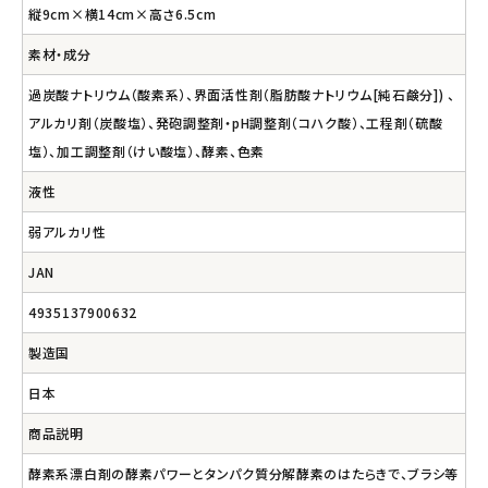
縦9cm×横14cm×高さ6.5cm
素材・成分
過炭酸ナトリウム（酸素系）、界面活性剤（脂肪酸ナトリウム[純石鹸分]) 、
アルカリ剤（炭酸塩）、発砲調整剤・pH調整剤（コハク酸）、工程剤（硫酸
塩）、加工調整剤（けい酸塩）、酵素、色素
液性
弱アルカリ性
JAN
4935137900632
製造国
日本
商品説明
酵素系漂白剤の酵素パワーとタンパク質分解酵素のはたらきで、ブラシ等