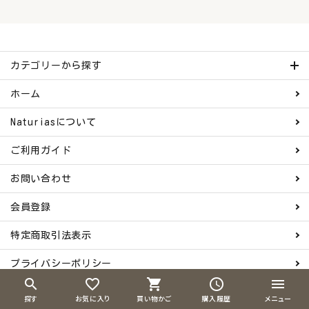
カテゴリーから探す
ホーム
Naturiasについて
ご利用ガイド
お問い合わせ
会員登録
特定商取引法表示
プライバシーポリシー
search
favorite_border
shopping_cart
schedule
menu
© 2024 株式会社G-Place. All rights Reserved.
探す
お気に入り
買い物かご
購入履歴
メニュー