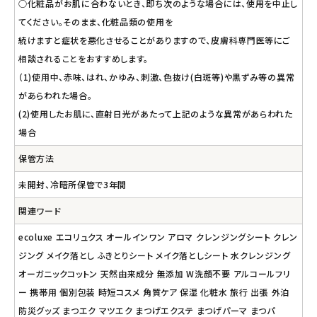
○化粧品がお肌に合わないとき、即ち次のような場合には、使用を中止し
てください。そのまま、化粧品類の使用を
続けますと症状を悪化させることがありますので、皮膚科専門医等にご
相談されることをおすすめします。
（1)使用中、赤味、はれ、かゆみ、刺激、色抜け(白斑等)や黒ずみ等の異常
があらわれた場合。
(2)使用したお肌に、直射日光があたって上記のような異常があらわれた
場合
保管方法
未開封、冷暗所保管で3年間
関連ワード
ecoluxe エコリュクス オールインワン アロマ クレンジングシート クレン
ジング メイク落とし ふきとりシート メイク落としシート 水クレンジング
オーガニックコットン 天然由来成分 無添加 W洗顔不要 アルコールフリ
ー 携帯用 個別包装 時短コスメ 角質ケア 保湿 化粧水 旅行 出張 外泊
防災グッズ まつエク マツエク まつげエクステ まつげパーマ まつパ