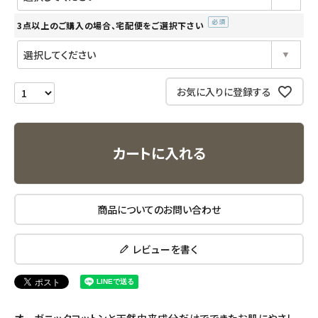
3点以上のご購入の場合、宅配便をご選択下さい
ナチュラプラス
(必
須)
アルマウィン
お気に入りに登録する
アルモニベルツ
コラム・スタッフのおすすめ
カートに入れる
ご利用ガイド等
商品についてのお問い合わせ
アカウント情報
ようこそ ゲスト 様
レビューを書く
meeting_room
person
ログイン
会員登録
オーガニックコットンと天然由来成分だけでできたお肌にやさし