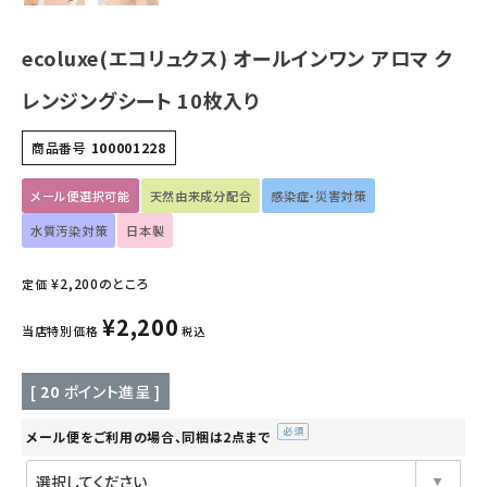
キッズ・ベビー・マタニティ
ecoluxe(エコリュクス) オールインワン アロマ ク
キッチン用品
レンジングシート 10枚入り
商品番号
100001228
フード・ドリンク
メール便選択可能
天然由来成分配合
感染症・災害対策
ブランド
水質汚染対策
日本製
定期購入
¥
2,200
のところ
定価
オリジナルブランド
¥
2,200
当店特別価格
税込
ナチュラムーン
[
20
ポイント進呈 ]
エコリュクス
メール便をご利用の場合、同梱は2点まで
(必
須)
エコメイト