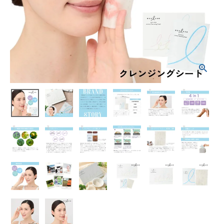
¥
2,200
(税込)
ホーム
新商品
カテゴリーから探す
美容・コスメ・香水
衛生用品
日用品雑貨
フェムケア
インナー・下着・ナイトウェア