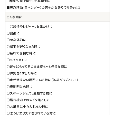
□個別包装で衛生的・乾燥予防
■天然精油（ラベンダー）の爽やかな香りでリラックス
こんな時に
○旅行やレジャー、お出かけに
○出張に
○急な外泊に
○帰宅が遅くなった時に
○疲れて面倒な時に
○メイク直しに
○酔っぱらってそのまま寝ちゃいそうな時に
○体調をくずした時に
○水が使えない場所にいる時に（防災グッズとして）
○夜勤明けの時に
○スポーツジムで、運動する前に
○飛行機内でのメイク落としに
○お風呂に中々入れない時に
○まつげエクステをされている方に