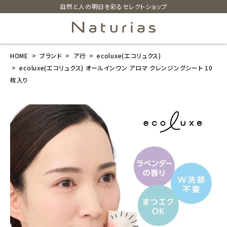
自然と人の明日を彩るセレクトショップ
HOME
ブランド
ア行
ecoluxe(エコリュクス)
search
ecoluxe(エコリュクス) オールインワン アロマ クレンジングシート 10
枚入り
ecoluxe(エコ
リュクス) オー
ルインワン ア
ロマ クレンジ
ングシート 10
枚入り