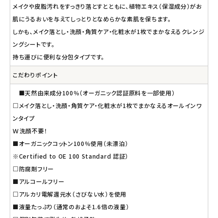
メイクや皮脂汚れをすっきり落とすとともに、植物エキス（保湿成分）がお
肌にうるおいを与えてしっとりとなめらかな素肌を保ちます。
しかも、メイク落とし・洗顔・角質ケア・化粧水が1枚でまかなえるクレンジ
ングシートです。
持ち運びに便利な分包タイプです。
こだわりポイント
■天然由来成分100％（オーガニック認証原料を一部使用）
□メイク落とし・洗顔・角質ケア・化粧水が1枚でまかなえるオールインワ
ンタイプ
Ｗ洗顔不要！
■オーガニックコットン100％使用（未漂泊）
※Certified to OE 100 Standard 認証）
□防腐剤フリー
■アルコールフリー
□アルカリ電解還元水（さびない水）を使用
■液量たっぷり（通常のおよそ1.6倍の液量）