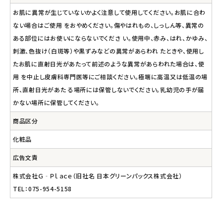
お肌に異常が生じていないかよく注意して使用してください。お肌に合わ
ない場合はご使用 をおやめください。傷やはれもの、しっしん等、異常の
ある部位にはお使いにならないでくださ い。使用中、赤み、はれ、かゆみ、
刺激、色抜け（白斑等）や黒ずみなどの異常があらわれ たときや、使用し
たお肌に直射日光があたって前述のような異常があらわれた場合は、使
用 を中止し皮膚科専門医等にご相談ください。極端に高温又は低温の場
所、直射日光があた る場所には保管しないでください。乳幼児の手が届
かない場所に保管してください。
商品区分
化粧品
広告文責
株式会社Ｇ‐Ｐｌａｃｅ（旧社名 日本グリーンパックス株式会社）
TEL：075-954-5158