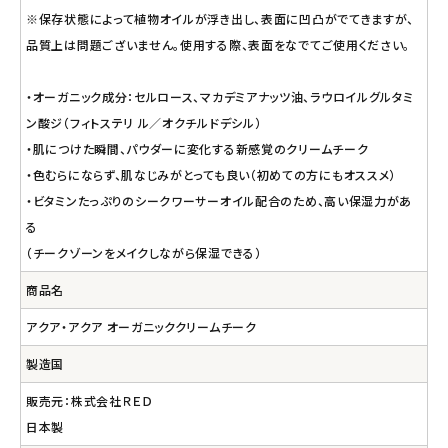
※保存状態によって植物オイルが浮き出し、表面に凹凸がでてきますが、
品質上は問題ございません。使用する際、表面をなでてご使用ください。
・オーガニック成分：セルロース、マカデミアナッツ油、ラウロイルグルタミ
ン酸ジ（フィトステリ ル／オクチルドデシル）
・肌につけた瞬間、パウダーに変化する新感覚のクリームチーク
・色むらにならず、肌なじみがとっても良い（初めての方にもオススメ）
・ビタミンたっぷりのシークワーサーオイル配合のため、高い保湿力があ
る
（チークゾーンをメイクしながら保湿できる）
商品名
アクア・アクア オーガニッククリームチーク
製造国
販売元：株式会社ＲＥＤ
日本製