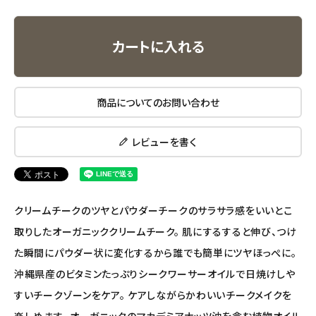
ナチュラプラス
カートに入れる
アルマウィン
アルモニベルツ
商品についてのお問い合わせ
コラム・スタッフのおすすめ
レビューを書く
ご利用ガイド等
アカウント情報
クリームチークのツヤとパウダーチークのサラサラ感をいいとこ
ようこそ ゲスト 様
取りしたオーガニッククリームチーク。 肌にするすると伸び、つけ
meeting_room
person
た瞬間にパウダー状に変化するから誰でも簡単にツヤほっぺに。
ログイン
会員登録
沖縄県産のビタミンたっぷりシークワーサーオイルで日焼けしや
すいチークゾーンをケア。 ケアしながらかわいいチークメイクを
楽しめます。 オーガニックのマカデミアナッツ油を含む植物オイル