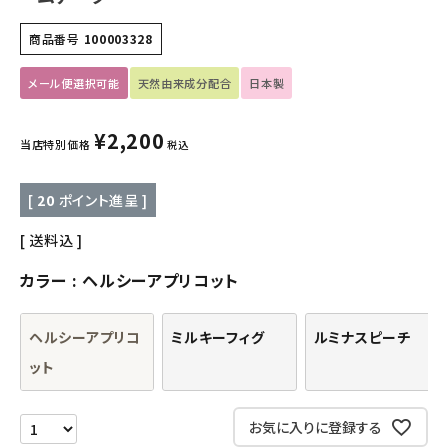
キッズ・ベビー・マタニティ
商品番号
100003328
キッチン用品
メール便選択可能
天然由来成分配合
日本製
フード・ドリンク
¥
2,200
当店特別価格
税込
ブランド
[
20
ポイント進呈 ]
定期購入
送料込
オリジナルブランド
カラー
ヘルシーアプリコット
ナチュラムーン
ヘルシーアプリコ
ミルキーフィグ
ルミナスピーチ
ット
エコリュクス
エコメイト
お気に入りに登録する