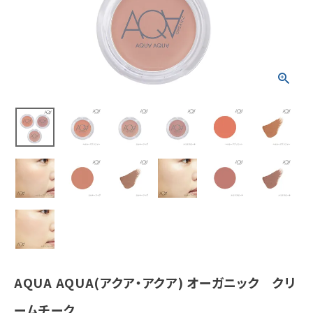
ホーム
新商品
カテゴリーから探す
美容・コスメ・香水
衛生用品
日用品雑貨
フェムケア
AQUA AQUA(アクア・アクア) オーガニック クリ
インナー・下着・ナイトウェア
ームチーク