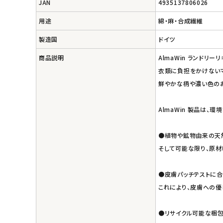
エコリュクス
JAN
4935137806026
用途
綿・麻・合成繊維
エコメイト
製造国
ドイツ
ナチュラプラス
商品説明
AlmaWin ランドリ
衣類に負担をかけない
アルマウィン
鮮やかな柄や濃い色の
アルモニベルツ
AlmaWin 製品は
コラム・スタッフのおすすめ
●植物や鉱物由来の天
そして可能な限り、原
ご利用ガイド等
●皮膚パッチテストに合
アカウント情報
これにより、皮膚への優
ようこそ ゲスト 様
●リサイクル可能な梱包
meeting_room
person
ログイン
会員登録