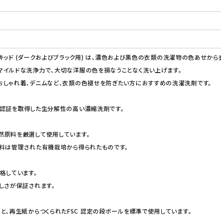
ーリキッド (ダークおよびブラック用) は、濃色および黒色の衣類の洗濯物の色あせか
マイルドな洗浄力で、大切な洋服の色を損なうことなく洗い上げます。
おしゃれ着、デニムなど、衣類の色褪せを防ぎたい方におすすめの洗濯洗剤です。
、環境認証を取得した生分解性の高い濃縮洗剤です。
然原料を厳選して使用しています。
材料は管理された有機栽培から得られたものです。
格しています。
しさが保証されます。
と、再生紙からつくられたFSC 認定の段ボールを標準で使用しています。