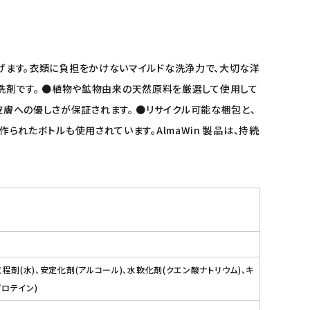
仕上げます。衣類に負担をかけないマイルドな洗浄力で、大切な洋
洗剤です。 ●植物や鉱物由来の天然原料を厳選して使用して
皮膚への優しさが保証されます。 ●リサイクル可能な梱包と、
作られたボトルも使用されています。AlmaWin 製品は、持続
程剤(水)、安定化剤(アルコール)、水軟化剤(クエン酸ナトリウム)、キ
プロテイン)