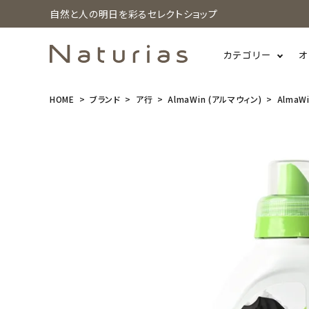
自然と人の明日を彩るセレクトショップ
カテゴリー
オ
HOME
ブランド
ア行
AlmaWin (アルマウィン)
AlmaW
search
AlmaWin
(アルマウィ
ン) ランドリ
ーリキッド ダ