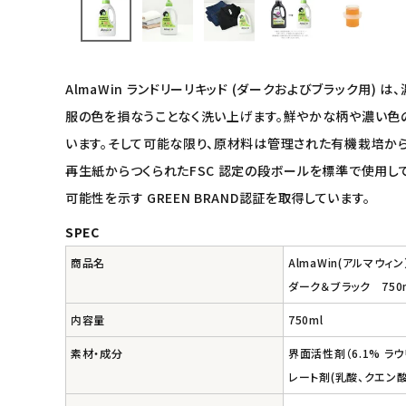
インナー・下着・ナイトウェア
キッズ・ベビー・マタニティ
AlmaWin ランドリーリキッド (ダークおよびブラック
服の色を損なうことなく洗い上げます。鮮やかな柄や濃い色
キッチン用品
います。そして可能な限り、原材料は管理された有機栽培から
再生紙からつくられたFSC 認定の段ボールを標準で使用してい
フード・ドリンク
可能性を示す GREEN BRAND認証を取得しています。
ブランド
SPEC
商品名
AlmaWin(アルマウィ
定期購入
ダーク＆ブラック 750
オリジナルブランド
内容量
750ml
素材・成分
界面活性剤（6.1% ラ
ナチュラムーン
レート剤(乳酸、クエン酸