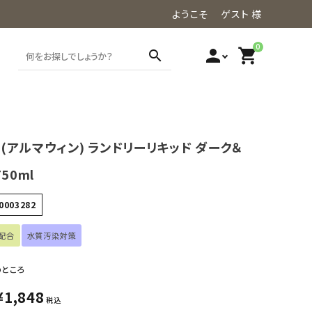
ようこそ ゲスト 様
0
person
shopping_cart
search
in(アルマウィン) ランドリーリキッド ダーク＆
50ml
0003282
配合
水質汚染対策
のところ
¥
1,848
税込