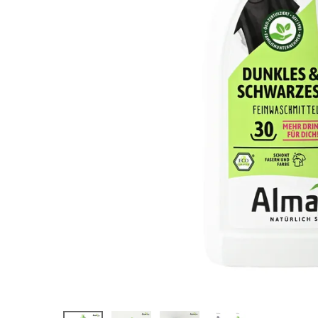
ーク＆ブラッ
ク 750ml
¥
1,848
(税込)
ホーム
新商品
カテゴリーから探す
美容・コスメ・香水
衛生用品
日用品雑貨
フェムケア