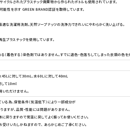
% リサイクルされたプラスチック廃棄物から作られたボトルも使用されています。
続可能性を示す GREEN BRAND認証を取得しています。
最適な洗濯用洗剤。天然ソープナッツの洗浄力できれいにやわらかく洗い上げる。
再生プラスチックを使用しています。
る（着色する）染色剤ではありません。すでに退色・色落ちしてしまった衣類の色を
水45Lに対して30mL、水60Ｌに対して40mL
して10ml
用いただけません。
ている為、保管条件（気温低下）により一部成分が
りますが、品質・性能には問題がありません。
に戻りますので常温に戻してよく振ってお使いください。
受けいたしかねますので、 あらかじめご了承ください。