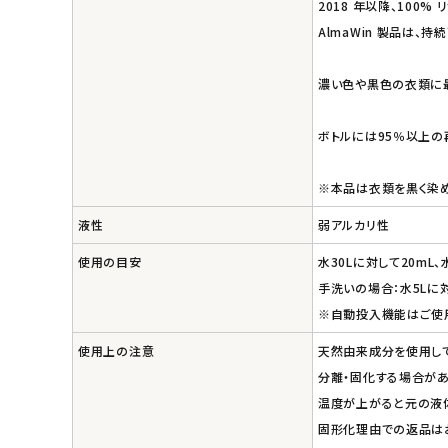
2018 年以降、100
AlmaWin 製品は、持
濃い色や黒色の衣類に
ボトルには95％以上の
※本品は衣類を黒く染め
液性
弱アルカリ性
使用の目安
水30Lに対して20mL、
手洗いの場合：水5Lに対
※自動投入機能はご使
使用上の注意
天然由来成分を使用し
分離・固化する場合があ
温度が上がると元の液体
固形化理由での返品はお