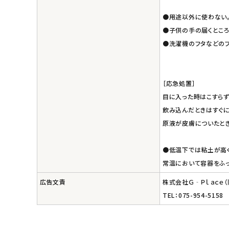
●用途以外に使わない
●子供の手の届くとこ
●洗濯機のフタなどのプ
［応急処置］
目に入った時はこすらず
飲み込んだときはすぐに
原液が皮膚についたとき
●低温下では粘土が高
常温において容器をふっ
広告文責
株式会社Ｇ‐Ｐｌａｃｅ
TEL：075-954-5158