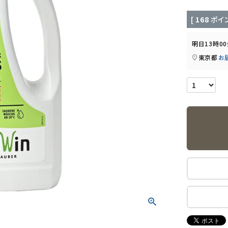
[
168
ポイン
明日
13時0
東京都
お