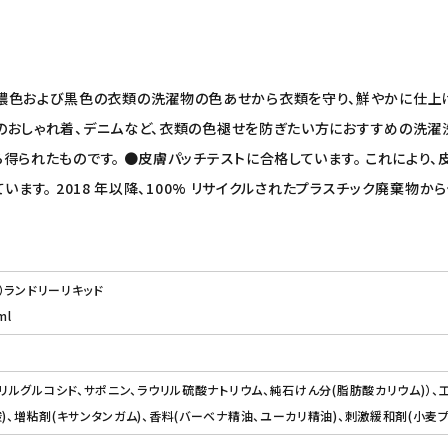
用) は、濃色および黒色の衣類の洗濯物の色あせから衣類を守り、鮮やかに
のおしゃれ着、デニムなど、衣類の色褪せを防ぎたい方におすすめの洗濯
得られたものです。 ●皮膚パッチテストに合格しています。 これにより、
ます。 2018 年以降、100% リサイクルされたプラスチック廃棄物から
ン）ランドリーリキッド
ml
ウリルグルコシド、サポニン、ラウリル硫酸ナトリウム、純石けん分(脂肪酸カリウム)）、工
)、増粘剤(キサンタンガム)、香料(バーベナ精油、ユーカリ精油)、刺激緩和剤(小麦