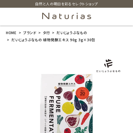
自然と人の明日を彩るセレクトショップ
HOME
ブランド
タ行
だいじょうぶなもの
search
だいじょうぶなもの 植物発酵エキス 90g 3g×30包
だいじょうぶな
もの 植物発酵
エキス 90g 3g
×30包
¥
4,104
(税込)