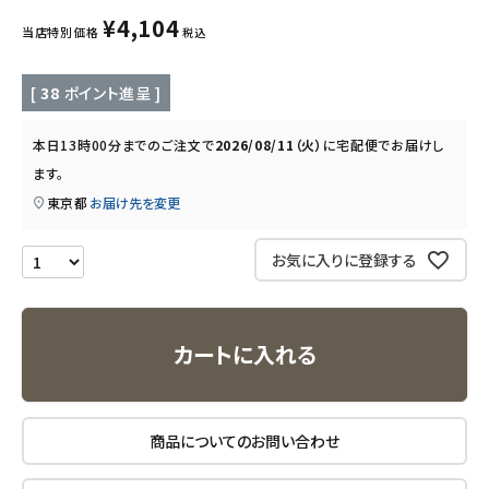
¥
4,104
当店特別価格
税込
キッチン用品
[
38
ポイント進呈 ]
フード・ドリンク
本日
13時00分
までのご注文で
2026/08/11（火）
に
宅配便
でお届けし
ブランド
ます。
東京都
お届け先を変更
定期購入
お気に入りに登録する
オリジナルブランド
ナチュラムーン
カートに入れる
エコリュクス
エコメイト
商品についてのお問い合わせ