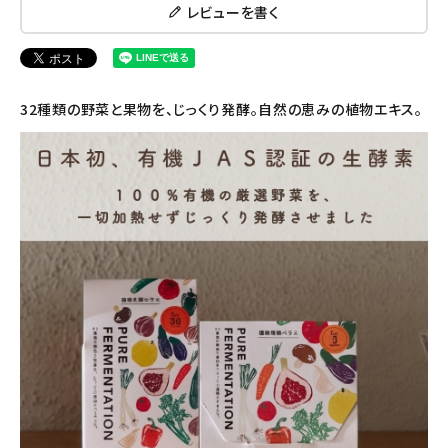
ナチュラプラス
レビューを書く
アルマウィン
アルモニベルツ
32種類の野菜と果物を、じっくり発酵。自然の恵みの植物エキス。
コラム・スタッフのおすすめ
ご利用ガイド等
アカウント情報
ようこそ ゲスト 様
meeting_room
person
ログイン
会員登録