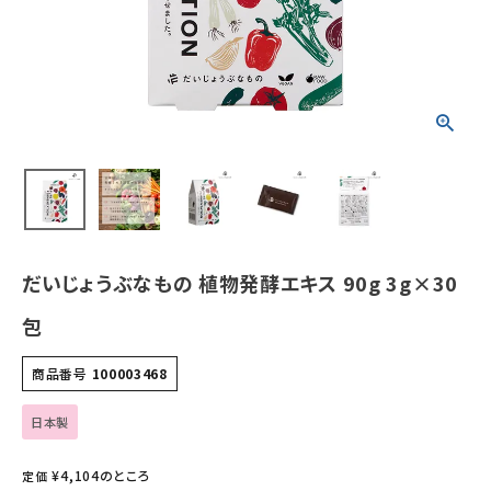
ホーム
新商品
カテゴリーから探す
美容・コスメ・香水
衛生用品
だいじょうぶなもの 植物発酵エキス 90g 3g×30
日用品雑貨
包
フェムケア
商品番号
100003468
インナー・下着・ナイトウェア
日本製
¥
4,104
のところ
定価
キッズ・ベビー・マタニティ