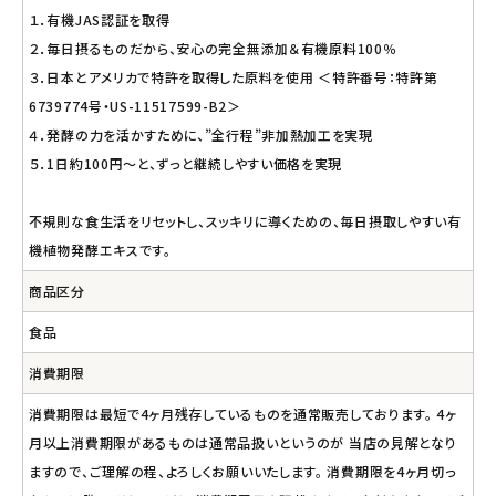
１．有機JAS認証を取得
２．毎日摂るものだから、安心の完全無添加＆有機原料100％
３．日本とアメリカで特許を取得した原料を使用 ＜特許番号：特許第
6739774号・US-11517599-B2＞
４．発酵の力を活かすために、”全行程”非加熱加工を実現
５．1日約100円～と、ずっと継続しやすい価格を実現
不規則な食生活をリセットし、スッキリに導くための、毎日摂取しやすい有
機植物発酵エキスです。
商品区分
食品
消費期限
消費期限は最短で4ヶ月残存しているものを通常販売しております。 4ヶ
月以上消費期限があるものは通常品扱いというのが 当店の見解となり
ますので、ご理解の程、よろしくお願いいたします。 消費期限を4ヶ月切っ