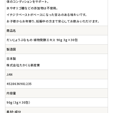
体のコンディションをサポート。
水やオリゴ糖などの添加物は不使用。
イチジクペーストがベースになった甘みのある味わいです。
お子様からお年寄り、妊娠中の方まで安心してお飲みいただけます。
商品名
だいじょうぶなもの 植物発酵エキス 90g 3g×30包
製造国
日本製
株式会社たかくら新産業
JAN
4528636981235
内容量
90g（3g×30包）
素材・成分