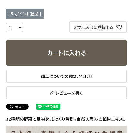
キッチン用品
[
5
ポイント進呈 ]
お気に入りに登録する
フード・ドリンク
ブランド
カートに入れる
定期購入
オリジナルブランド
商品についてのお問い合わせ
ナチュラムーン
レビューを書く
エコリュクス
エコメイト
32種類の野菜と果物を、じっくり発酵。自然の恵みの植物エキス。