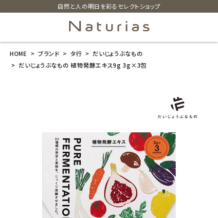
自然と人の明日を彩るセレクトショップ
HOME
ブランド
タ行
だいじょうぶなもの
search
だいじょうぶなもの 植物発酵エキス9g 3g×3包
だいじょうぶな
もの 植物発酵
エキス9g 3g×
3包
¥
540
(税込)