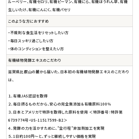
ルーベリー、有機セロリ、有機ピーマン、有機にら、有機ほうれん草、有機
生しいたけ、有機にんにく、有機パセリ
このような方におすすめ
・不規則な食生活をリセットしたい方
・毎日スッキリ過ごしたい方
・体のコンディションを整えたい方
有機植物発酵エキスのこだわり
滋賀県比叡山の麓から届いた、日本初の有機植物発酵エキスのこだわり
は、
１．有機JAS認証を取得
２．毎日摂るものだから、安心の完全無添加＆有機原料100％
３．日本とアメリカで特許を取得した原料を使用 ＜特許番号：特許第
6739774号・US-11517599-B2＞
４．発酵の力を活かすために、”全行程”非加熱加工を実現
５．1日約100円～と、ずっと継続しやすい価格を実現