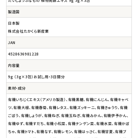
だいじょうぶなもの 植物発酵エキス 9g 3g×3包
製造国
日本製
株式会社たかくら新産業
JAN
4528636981228
内容量
9g （3g×3包）お試し用・3日間分
素材・成分
有機いちじくエキス（アメリカ製造）、有機黒糖、有機にんじん、有機キャベ
ツ、有機大根、有機春菊、有機レタス、有機ズッキーニ、有機きゅうり、有機
ごぼう、有機しょうが、有機ねぎ、有機玉ねぎ、有機みかん、有機伊予かん、
有機ゆず、有機すだち、有機小松菜、有機チンゲン菜、有機水菜、有機かぼ
ちゃ、有機トマト、有機なす、有機レモン、有機はっさく、有機甘夏、有機ブ