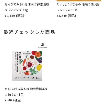
みんなでみらいを 米ぬか酵素洗顔
だいじょうぶなもの 隠岐の西ノ島
クレンジング 70g
ツルアラメ 60粒
¥
2,530
(税込)
¥
3,240
(税込)
最近チェックした商品
だいじょうぶなもの 植物発酵エキ
ス9g 3g×3包
¥
540
(税込)