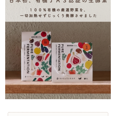
ナチュラプラス
アルマウィン
アルモニベルツ
コラム・スタッフのおすすめ
ご利用ガイド等
アカウント情報
ようこそ ゲスト 様
meeting_room
person
ログイン
会員登録