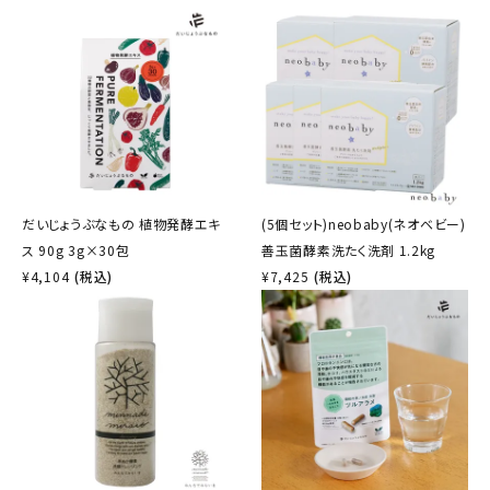
だいじょうぶなもの 植物発酵エキ
(5個セット)neobaby(ネオベビー)
ス 90g 3g×30包
善玉菌酵素洗たく洗剤 1.2kg
¥
4,104
(税込)
¥
7,425
(税込)