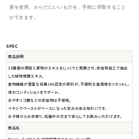
菜を使用。からだにいいものを、手軽に摂取すること
ができます。
SPEC
商品説明
32種類の野菜と果物のエキスをじっくりと発酵させ、非加熱加工で抽出
した植物発酵エキス。
食物繊維が豊富な有機JAS認定の原料が、不規則な食環境をリセットし、
体のコンディションをサポート。
水やオリゴ糖などの添加物は不使用。
イチジクペーストがベースになった甘みのある味わいです。
お子様からお年寄り、妊娠中の方まで安心してお飲みいただけます。
商品名