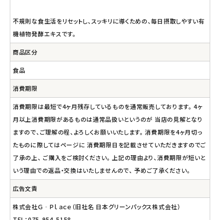
不規則な食生活をリセットし、スッキリに導くための、毎日摂取しやすい有
機植物発酵エキスです。
商品区分
食品
消費期限
消費期限は最短で4ヶ月残存しているものを通常販売しております。 4ヶ
月以上消費期限があるものは通常品扱いというのが 当店の見解となり
ますので、ご理解の程、よろしくお願いいたします。 消費期限を4ヶ月切っ
たものに際してはページに 消費期限日を記載させていただきますのでご
了承の上、 ご購入をご検討ください。 上記の理由より、消費期限が短いと
いう理由での返品・交換はいたしませんので、 予めご了承ください。
広告文責
株式会社Ｇ‐Ｐｌａｃｅ（旧社名 日本グリーンパックス株式会社）
TEL：075-954-5158