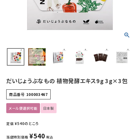
ホーム
新商品
カテゴリーから探す
美容・コスメ・香水
衛生用品
だいじょうぶなもの 植物発酵エキス9g 3g×3包
日用品雑貨
商品番号
100003467
フェムケア
メール便選択可能
日本製
インナー・下着・ナイトウェア
¥
540
のところ
定価
¥
540
キッズ・ベビー・マタニティ
当店特別価格
税込