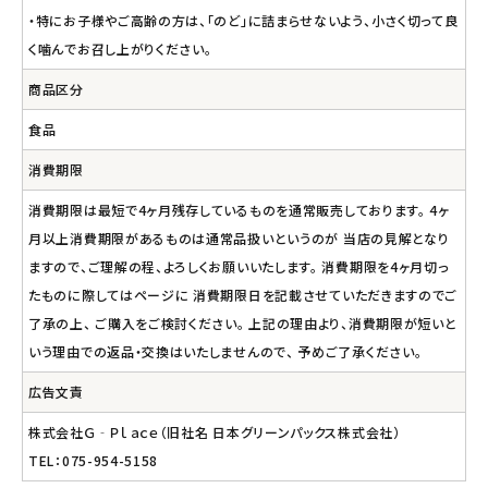
・特にお子様やご高齢の方は、「のど」に詰まらせないよう、小さく切って良
く噛んでお召し上がりください。
商品区分
食品
消費期限
消費期限は最短で4ヶ月残存しているものを通常販売しております。 4ヶ
月以上消費期限があるものは通常品扱いというのが 当店の見解となり
ますので、ご理解の程、よろしくお願いいたします。 消費期限を4ヶ月切っ
たものに際してはページに 消費期限日を記載させていただきますのでご
了承の上、 ご購入をご検討ください。 上記の理由より、消費期限が短いと
いう理由での返品・交換はいたしませんので、 予めご了承ください。
広告文責
株式会社Ｇ‐Ｐｌａｃｅ（旧社名 日本グリーンパックス株式会社）
TEL：075-954-5158