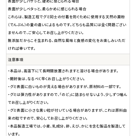
表面が少しパサっと、硬めに感じられる場合
表面が少しベタっと、柔らかめに感じられる場合
これらは、製造工程でグミ同士の付着を防ぐために使用する天然の澱粉
（でんぷん）の量の違いによるものです。どちらも品質には全く問題ござい
ませんので、ご安心してお召し上がりください。
無添加だからこそ生まれる、自然な風味と食感の変化をお楽しみいただ
ければ幸いです。
注意事項
・本品は、高温下にて長時間放置されますと溶ける場合があります。
・開封後は、なるべく早くお召し上がりください。
・グミ表面に白いものが見える場合がありますが、原材料の一部です。
・グミは弾力性がありますので、「のど」に詰まらせないよう、少しずつ噛ん
でお召し上がりください。
・グミ表面に小さな黒い粒が付いている場合がありますが、これは原料由
来の粒ですので、安心してお召し上がりください。
・本品製造工場では、小麦、乳成分、卵、えび、かにを含む製品を製造して
います。