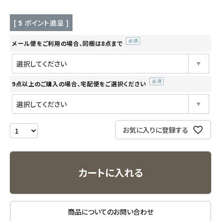
キッチン用品
[
5
ポイント進呈 ]
メール便をご利用の場合、同梱は8点まで
フード・ドリンク
(必
須)
ブランド
9点以上のご購入の場合、宅配便をご選択ください
(必
定期購入
須)
オリジナルブランド
お気に入りに登録する
ナチュラムーン
カートに入れる
エコリュクス
エコメイト
商品についてのお問い合わせ