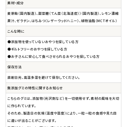
素材・成分
麦芽飴（国内製造）、甜菜糖（てん菜（北海道産））（国内製造）、レモン濃縮
果汁、ゼラチン、はちみつ（レザーウッドハニー）、植物油脂（MCTオイル）
こんな時に
●添加物を使っていないおやつを探している方
●ギルトフリーのおやつを探している方
●お子さんに安心して食べさせられるおやつを探している方
保存方法
直射日光、高温多湿を避けて保存してください。
無添加グミの特性に関するお知らせ
こちらのグミは、添加物（光沢剤など）を一切使用せず、素材の風味を大切
に作られています。
そのため、製造日の気候（温度や湿度）により、一粒一粒の食感や見た目
に違いが出ることがございます。