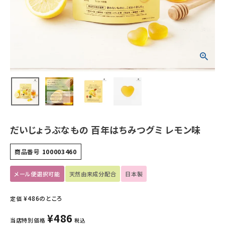
ホーム
新商品
カテゴリーから探す
美容・コスメ・香水
衛生用品
だいじょうぶなもの 百年はちみつグミ レモン味
日用品雑貨
商品番号
100003460
フェムケア
メール便選択可能
天然由来成分配合
日本製
インナー・下着・ナイトウェア
¥
486
のところ
定価
¥
486
キッズ・ベビー・マタニティ
当店特別価格
税込