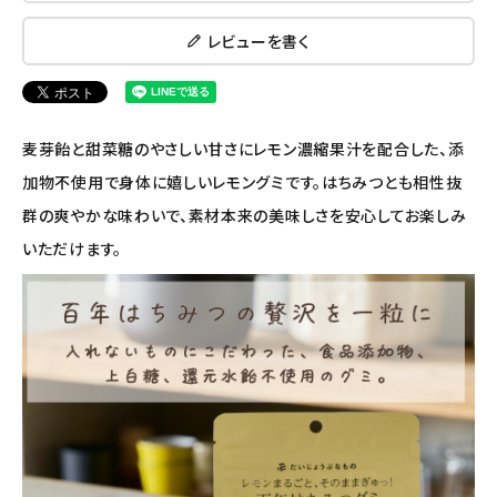
ナチュラプラス
レビューを書く
アルマウィン
アルモニベルツ
麦芽飴と甜菜糖のやさしい甘さにレモン濃縮果汁を配合した、添
コラム・スタッフのおすすめ
加物不使用で身体に嬉しいレモングミです。はちみつとも相性抜
群の爽やかな味わいで、素材本来の美味しさを安心してお楽しみ
ご利用ガイド等
いただけます。
アカウント情報
ようこそ ゲスト 様
meeting_room
person
ログイン
会員登録