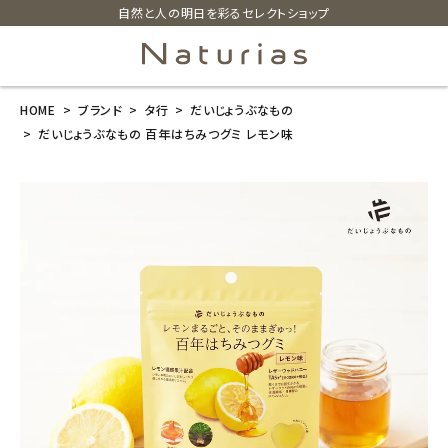
自然と人の明日を彩るセレクトショップ
HOME
ブランド
タ行
だいじょうぶなもの
search
だいじょうぶなもの 百年はちみつグミ レモン味
だいじょうぶな
もの 百年はち
みつグミ レモ
ン味
¥
486
(税込)