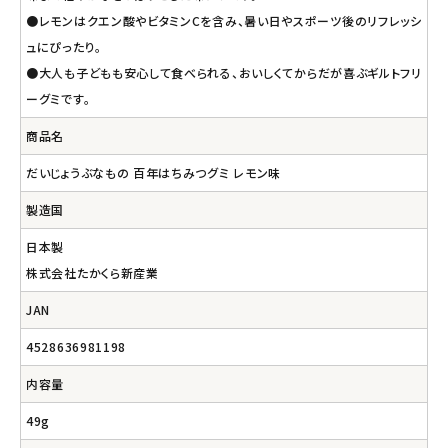
●レモンはクエン酸やビタミンCを含み、暑い日やスポーツ後のリフレッシ
ュにぴったり。
●大人も子どもも安心して食べられる、おいしくてからだが喜ぶギルトフリ
ーグミです。
商品名
だいじょうぶなもの 百年はちみつグミ レモン味
製造国
日本製
株式会社たかくら新産業
JAN
4528636981198
内容量
49g