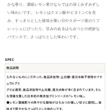
かな香り。濃縮レモン果汁ならではの深くみずみずし
い味わいです。 レモンはクエン酸やビタミンCを含
み、すっきりとした後味が暑い日やスポーツ後のリフ
レッシュにぴったり。甘みのあるはちみつとの絶妙な
バランスで、さっぱりとした味わいです。
SPEC
商品説明
入れないものにこだわった、食品添加物・上白糖・還元水飴不使用のナチ
ュラルグミ
グミは通常、食品添加物や上白糖、還元水飴が多く含まれています。そん
な常識を覆した日本初の無添加グミシリーズの「レモン味」。
●レモン濃縮果汁の爽やかな酸味がはちみつの優しい甘さと調和し、後
味まで軽やかなさっぱりとした味わいです。