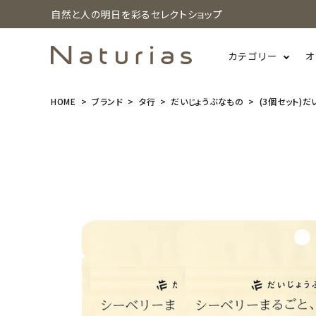
自然と人の明日を彩るセレクトショップ
カテゴリー
オ
HOME
ブランド
タ行
だいじょうぶなもの
(3個セット)
search
(3個セット)
だいじょうぶ
なもの 百年
はちみつグミ