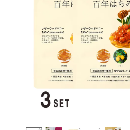
シーベリー
味
¥
1,620
(税込)
ホーム
新商品
カテゴリーから探す
美容・コスメ・香水
衛生用品
日用品雑貨
フェムケア