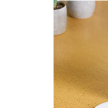
エコリュクス
エコメイト
ナチュラプラス
アルマウィン
アルモニベルツ
コラム・スタッフのおすすめ
ご利用ガイド等
アカウント情報
ようこそ ゲスト 様
meeting_room
person
ログイン
会員登録