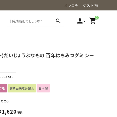
ようこそ ゲスト 様
0
person
shopping_cart
search
ト)だいじょうぶなもの 百年はちみつグミ シー
0003439
可能
天然由来成分配合
日本製
のところ
¥
1,620
税込