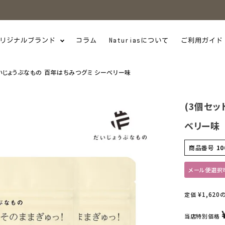
リジナルブランド
コラム
Naturiasについて
ご利用ガイド
だいじょうぶなもの 百年はちみつグミ シーベリー味
(3個セッ
ベリー味
商品番号
10
メール便選択
¥
1,620
定価
当店特別価格