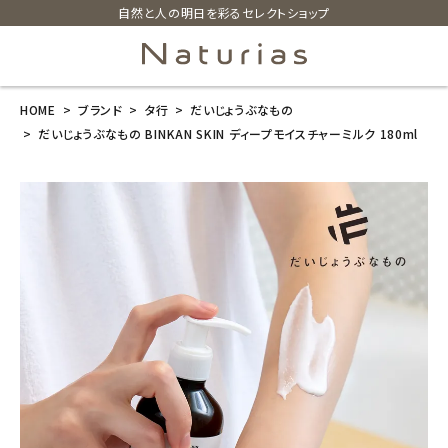
自然と人の明日を彩るセレクトショップ
HOME
ブランド
タ行
だいじょうぶなもの
search
だいじょうぶなもの BINKAN SKIN ディープモイスチャーミルク 180ml
だいじょうぶな
もの BINKAN
SKIN ディープ
モイスチャーミ
ルク 180ml
¥
2,640
(税込)