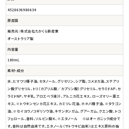
4528636980634
原産国
販売元：株式会社たかくら新産業
オーストラリア製
内容量
180mL
素材・成分
水、ヒマワリ種子油、セタノール、グリセリン、シア脂、コメヌカ油、ステアリ
ン酸グリセリル、トリ（カプリル酸／カプリン酸）グリセリル、セラミドAP、セ
ラミドNP、ヤギ乳、アロエベラ液汁、アルニカ花エキス、ローズマリー葉エ
キス、※トウキンセンカ花エキス、カミツレ花油、ホホバ種子油、※タラゴン
油、※セイヨウノコギリソウ油、キサンタンガム、グアーガム、クエン酸、トコ
フェロール、香料、ソルビン酸Ｋ、※エタノール ※はオーガニック成分で
す。香料は自然由来です。エタノール（サトウキビ由来）はエキス原料の抽