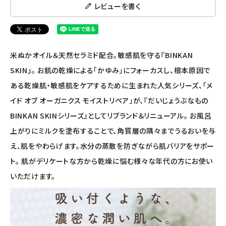
レビューを書く
ナチュラプラス
アルマウィン
米ぬかオイル＆天然セラミド配合。敏感肌を守る『BINKAN
アルモニベルツ
SKIN』。 お肌の乾燥による「かゆみ」にフォーカスし、根本原因で
ある乾燥肌・敏感肌をケアするために生まれた人気シリーズ、「メ
コラム・スタッフのおすすめ
イド オブ オーガニクス モイストリペア」が、『だいじょうぶなもの
ご利用ガイド等
BINKAN SKINシリーズ』としてリブランド＆リニューアル。 お風呂
上がりにミルクを塗布することで、角質層の隅々までうるおいを与
アカウント情報
え、肌をやわらげます。水分の蒸散を防ぎながら肌バリアをサポー
ようこそ ゲスト 様
ト。 肌がデリケートな方から乾燥に悩む様々な年代の方にお使い
いただけます。
meeting_room
person
ログイン
会員登録