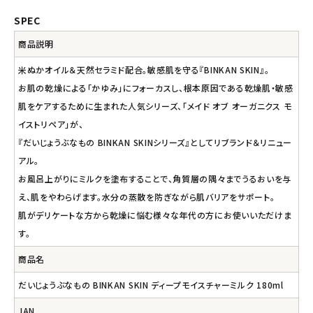
SPEC
商品説明
米ぬかオイル＆天然セラミド配合。敏感肌を守る『BINKAN SKIN』。
お肌の乾燥による「かゆみ」にフォーカスし、根本原因である乾燥肌・敏感
肌をケアするために生まれた人気シリーズ、「メイド オブ オーガニクス モ
イストリペア」が、
『だいじょうぶなもの BINKAN SKINシリーズ』としてリブランド＆リニュー
アル。
お風呂上がりにミルクを塗布することで、角質層の隅々までうるおいを与
え、肌をやわらげます。水分の蒸散を防ぎながら肌バリアをサポート。
肌がデリケートな方から乾燥に悩む様々な年代の方にお使いいただけま
す。
商品名
だいじょうぶなもの BINKAN SKIN ディープモイスチャーミルク 180ml
JAN