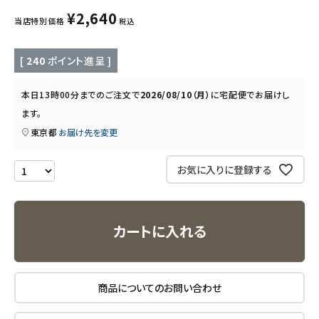
キッズ・ベビー・マタニティ
¥
2,640
当店特別価格
税込
キッチン用品
[
240
ポイント進呈 ]
フード・ドリンク
本日
13時00分
までのご注文で
2026/08/10（月）
に
宅配便
でお届けし
ます。
ブランド
東京都
お届け先を変更
定期購入
お気に入りに登録する
オリジナルブランド
ナチュラムーン
カートに入れる
エコリュクス
商品についてのお問い合わせ
エコメイト