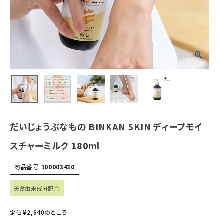
ホーム
新商品
カテゴリーから探す
美容・コスメ・香水
だいじょうぶなもの BINKAN SKIN ディープモイ
衛生用品
スチャーミルク 180ml
日用品雑貨
商品番号
100003430
フェムケア
天然由来成分配合
インナー・下着・ナイトウェア
¥
2,640
のところ
定価