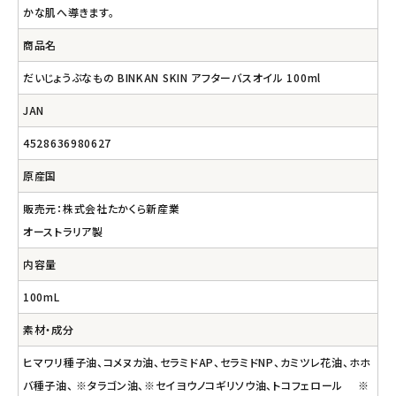
かな肌へ導きます。
商品名
だいじょうぶなもの BINKAN SKIN アフターバスオイル 100ml
JAN
4528636980627
原産国
販売元：株式会社たかくら新産業
オーストラリア製
内容量
100mL
素材・成分
ヒマワリ種子油、コメヌカ油、セラミドAP、セラミドNP、カミツレ花油、ホホ
バ種子油、 ※タラゴン油、※セイヨウノコギリソウ油、トコフェロール ※