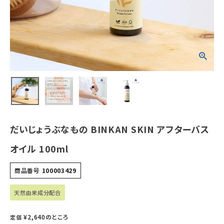
ホーム
新商品
カテゴリーから探す
美容・コスメ・香水
だいじょうぶなもの BINKAN SKIN アフターバス
衛生用品
オイル 100ml
日用品雑貨
商品番号
100003429
フェムケア
天然由来成分配合
インナー・下着・ナイトウェア
¥
2,640
のところ
定価