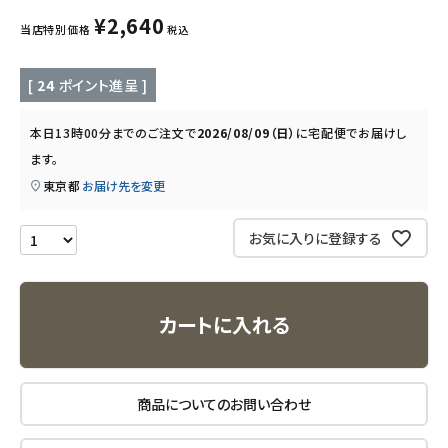
キッズ・ベビー・マタニティ
¥
2,640
当店特別価格
税込
キッチン用品
[
24
ポイント進呈 ]
フード・ドリンク
本日
13時00分
までのご注文で
2026/08/09（日）
に
宅配便
でお届けし
ます。
ブランド
東京都
お届け先を変更
定期購入
お気に入りに登録する
オリジナルブランド
ナチュラムーン
カートに入れる
エコリュクス
商品についてのお問い合わせ
エコメイト