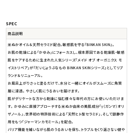
SPEC
商品説明
米ぬかオイル＆天然セラミド配合。敏感肌を守る『BINKAN SKIN』。
お肌の乾燥による「かゆみ」にフォーカスし、根本原因である乾燥肌・敏感
肌をケアするために生まれた人気シリーズ「メイド オブ オーガニクス モ
イストリペア」が『だいじょうぶなもの BINKAN SKINシリーズ』としてリブ
ランド＆リニューアル。
お風呂上がりさっと塗るだけで、水分と一緒にオイルがスムーズに角質
層に浸透。 やさしく肌にうるおいを届けます。
肌がデリケートな方から乾燥に悩む様々な年代の方にお使いいただけま
す。 かゆみに直接アプローチする米ぬか由来の美肌成分「γ（ガンマ）オリ
ザノール」、世界初の特許技術による「天然ヒト型セラミド」、そして鎮静作
用をもつ「ジャーマンカモミール」を配合。
バリア機能を補いながら肌のうるおいを保ち、トラブルをくり返さない健や