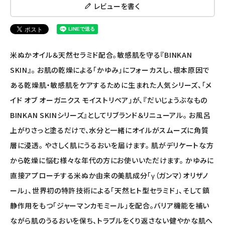
レビューを書く
ナチュラプラス
アルマウィン
米ぬかオイル＆天然セラミド配合。敏感肌を守る『BINKAN
アルモニベルツ
SKIN』。 お肌の乾燥による「かゆみ」にフォーカスし、根本原因で
ある乾燥肌・敏感肌をケアするために生まれた人気シリーズ、「メ
コラム・スタッフのおすすめ
イド オブ オーガニクス モイストリペア」が、『だいじょうぶなもの
ご利用ガイド等
BINKAN SKINシリーズ』としてリブランド＆リニューアル。 お風呂
上がりさっと塗るだけで、水分と一緒にオイルがスムーズに角質
アカウント情報
層に浸透。 やさしく肌にうるおいを届けます。 肌がデリケートな方
ようこそ ゲスト 様
から乾燥に悩む様々な年代の方にお使いいただけます。 かゆみに
直接アプローチする米ぬか由来の美肌成分「γ（ガンマ）オリザノ
meeting_room
person
ログイン
会員登録
ール」、世界初の特許技術による「天然ヒト型セラミド」、そして鎮
静作用をもつ「ジャーマンカモミール」を配合。バリア機能を補い
ながら肌のうるおいを保ち、トラブルをくり返さない健やかな肌へ