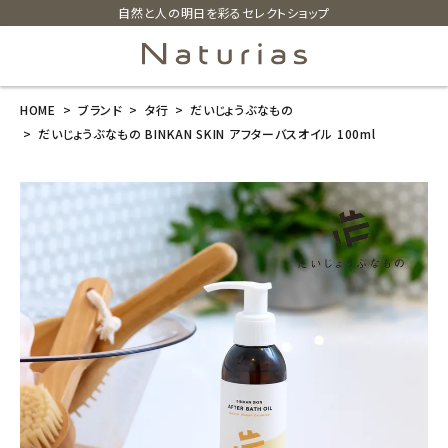
自然と人の明日を彩るセレクトショップ
HOME
ブランド
タ行
だいじょうぶなもの
search
だいじょうぶなもの BINKAN SKIN アフターバスオイル 100ml
だいじょうぶな
もの BINKAN
SKIN アフター
バスオイル 10
0ml
¥
2,640
(税込)