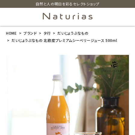
自然と人の明日を彩るセレクトショップ
HOME
ブランド
タ行
だいじょうぶなもの
search
だいじょうぶなもの 北欧産プレミアムシーベリージュース 500ml
だいじょうぶな
もの 北欧産プ
レミアムシーベ
リージュース 5
00ml
¥
3,456
(税込)