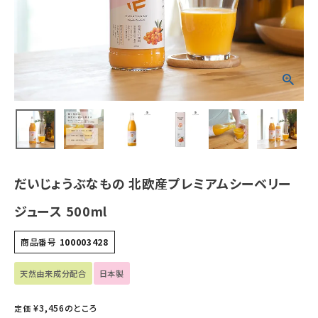
ホーム
新商品
カテゴリーから探す
美容・コスメ・香水
だいじょうぶなもの 北欧産プレミアムシーベリー
衛生用品
ジュース 500ml
日用品雑貨
商品番号
100003428
フェムケア
天然由来成分配合
日本製
インナー・下着・ナイトウェア
¥
3,456
のところ
定価