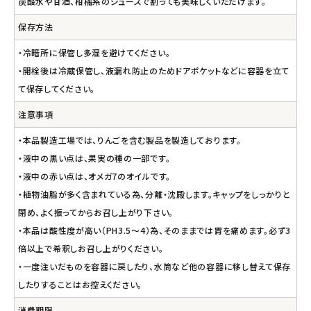
炭酸水や甘酒、柑橘系のジュースで割っても美味しくいただけます。
保存方法
・冷暗所に保管し多湿を避けてください。
・開栓後は冷蔵保管し、液漏れ防止のためドアポケットなどに容器を立て
て保存してください。
注意事項
・本品製造工場では、りんごを含む製品を製造しております。
・液中の黒い点は、果実の種の一部です。
・液中の赤い点は、オメガ7のオイルです。
・植物油脂が多く含まれている為、分離・沈殿します。キャップをしっかりと
閉め、よく振ってからお召し上がり下さい。
・本品は酸性度が高い（PH3.5～4）為、そのままでは胃を痛めます。必ず3
倍以上で希釈しお召し上がりください。
・一度注いだものを容器に戻したり、水筒など他の容器に移し替えて保存
したりすることはお控えください。
消費期限