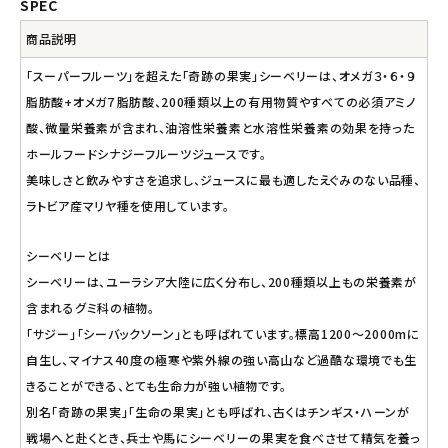
SPEC
商品説明
「スーパーフルーツ」を超えた「奇跡の果実」シーベリーは、オメガ３・６・９
脂肪酸+オメガ７脂肪酸、200種類以上の有用物質やすべての必須アミノ
酸、微量栄養素が含まれ、油溶性栄養素と水溶性栄養素の効果を持った
ホールフードシナジーフルーツジュースです。
美味しさと飲みやすさを追求し、ジュースに最も適したえぐみのない品種、
ラトビア産マリヤ種を使用しています。
シーベリーとは
シーベリーは、ユーラシア大陸に広く分布し、200種類以上もの栄養素が
含まれるグミ科の植物。
「サジー」「シーバックソーン」とも呼ばれています。標高1200～2000mに
自生し、マイナス40度の極寒や紫外線の強い高山など過酷な環境でも生
きることができる、とても生命力が強い植物です。
別名「奇跡の果実」「生命の果実」とも呼ばれ、古くはチンギス・ハーンが
戦場へと赴くとき、兵士や馬にシーベリーの果実を食べさせて精気を養っ