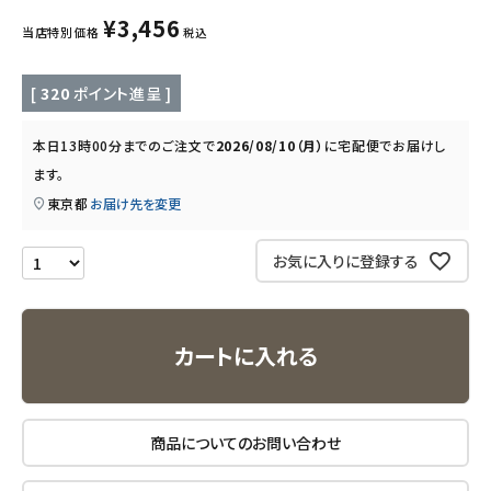
キッズ・ベビー・マタニティ
¥
3,456
当店特別価格
税込
キッチン用品
[
320
ポイント進呈 ]
フード・ドリンク
本日
13時00分
までのご注文で
2026/08/10（月）
に
宅配便
でお届けし
ます。
ブランド
東京都
お届け先を変更
定期購入
お気に入りに登録する
オリジナルブランド
ナチュラムーン
カートに入れる
エコリュクス
商品についてのお問い合わせ
エコメイト