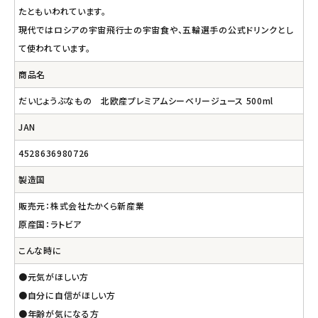
たともいわれています。
現代ではロシアの宇宙飛行士の宇宙食や、五輪選手の公式ドリンクとし
て使われています。
商品名
だいじょうぶなもの 北欧産プレミアムシーベリージュース 500ml
JAN
4528636980726
製造国
販売元：株式会社たかくら新産業
原産国：ラトビア
こんな時に
●元気がほしい方
●自分に自信がほしい方
●年齢が気になる方