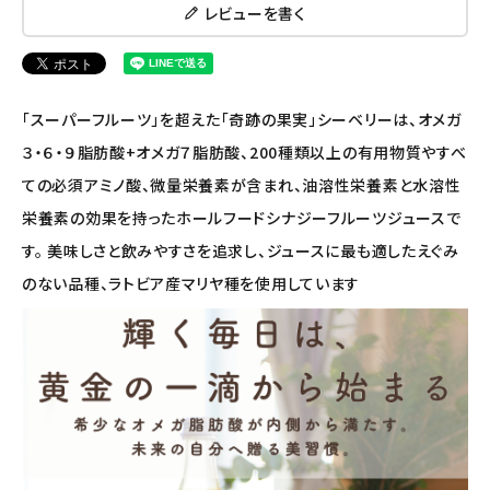
レビューを書く
ナチュラプラス
アルマウィン
「スーパーフルーツ」を超えた「奇跡の果実」シーベリーは、オメガ
アルモニベルツ
３・６・９脂肪酸+オメガ７脂肪酸、200種類以上の有用物質やすべ
ての必須アミノ酸、微量栄養素が含まれ、油溶性栄養素と水溶性
コラム・スタッフのおすすめ
栄養素の効果を持ったホールフードシナジーフルーツジュースで
ご利用ガイド等
す。 美味しさと飲みやすさを追求し、ジュースに最も適したえぐみ
のない品種、ラトビア産マリヤ種を使用しています
アカウント情報
ようこそ ゲスト 様
meeting_room
person
ログイン
会員登録