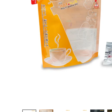
¥
2,068
(税込)
ホーム
新商品
カテゴリーから探す
美容・コスメ・香水
衛生用品
日用品雑貨
フェムケア
インナー・下着・ナイトウェア