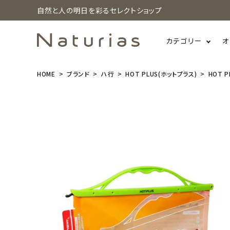
自然と人の明日を彩るセレクトショップ
カテゴリー
オ
HOME
ブランド
ハ行
HOT PLUS(ホットプラス)
HOT 
search
HOT PLUS
(ホットプラ
ス) マルチウ
ォームバック