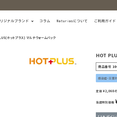
リジナルブランド
コラム
Naturiasについて
ご利用ガイド
PLUS(ホットプラス) マルチウォームバック
HOT P
商品番号
10
感染症・災害
¥
2,068
定価
当店特別価格
[
19
ポイン