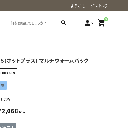
ようこそ ゲスト 様
0
person
shopping_cart
search
LUS(ホットプラス) マルチウォームバック
0003404
対策
のところ
¥
2,068
税込
ト進呈 ]