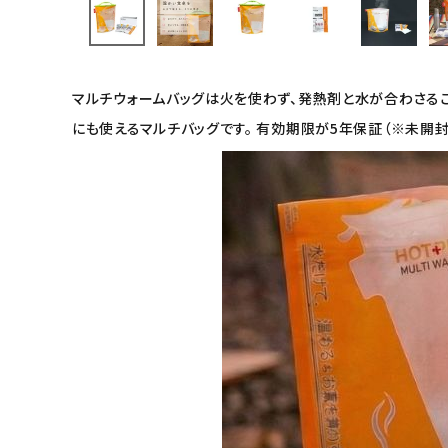
キッズ・ベビー・マタニティ
マルチウォームバッグは火を使わず、発熱剤と水が合わさる
キッチン用品
にも使えるマルチバッグです。 有効期限が5年保証（※未開
フード・ドリンク
ブランド
定期購入
オリジナルブランド
ナチュラムーン
エコリュクス