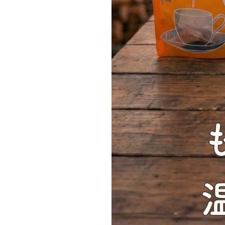
エコメイト
ナチュラプラス
アルマウィン
アルモニベルツ
コラム・スタッフのおすすめ
ご利用ガイド等
アカウント情報
ようこそ ゲスト 様
meeting_room
person
ログイン
会員登録