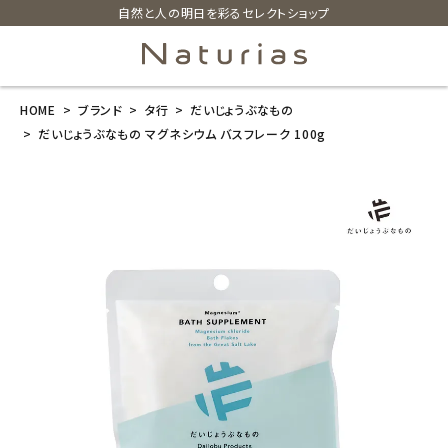
自然と人の明日を彩るセレクトショップ
HOME
ブランド
タ行
だいじょうぶなもの
search
だいじょうぶなもの マグネシウム バスフレーク 100g
だいじょうぶな
もの マグネシ
ウム バスフレ
ーク 100g
¥
495
(税込)