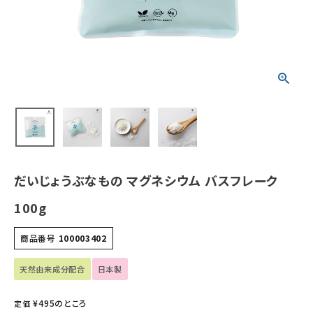
ホーム
新商品
カテゴリーから探す
美容・コスメ・香水
衛生用品
だいじょうぶなもの マグネシウム バスフレーク
日用品雑貨
100g
フェムケア
商品番号
100003402
インナー・下着・ナイトウェア
天然由来成分配合
日本製
¥
495
のところ
定価
キッズ・ベビー・マタニティ