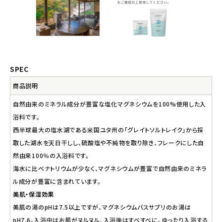
SPEC
商品説明
自然由来のミネラル成分が豊富な塩化マグネシウムを100%使用した入
浴料です。
西半球最大の塩水湖である米国ユタ州の「グレイトソルトレイク」から採
取した湖水を天日干しし、硫酸塩や不純物を取り除き、フレークにした自
然由来100％の入浴料です。
海水に比べナトリウムが少なく、マグネシウムが豊富で自然由来のミネラ
ル成分が豊富に含まれています。
美肌・保湿効果
美肌の湯のpHは7.5以上ですが、マグネシウムバスサプリのお湯は
pH7.6。入浴中はお肌がヌルヌル、入浴後はすべすべに。ゆったり入浴する