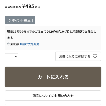
¥
495
当店特別価格
税込
キッチン用品
[
5
ポイント進呈 ]
フード・ドリンク
明日
13時00分
までのご注文で
2026/08/10（月）
に
宅配便
でお届けし
ブランド
ます。
東京都
お届け先を変更
定期購入
お気に入りに登録する
オリジナルブランド
ナチュラムーン
カートに入れる
エコリュクス
エコメイト
商品についてのお問い合わせ