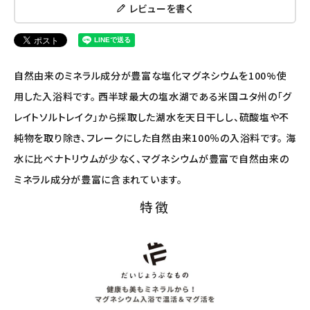
ナチュラプラス
レビューを書く
アルマウィン
アルモニベルツ
自然由来のミネラル成分が豊富な塩化マグネシウムを100%使
用した入浴料です。 西半球最大の塩水湖である米国ユタ州の「グ
コラム・スタッフのおすすめ
レイトソルトレイク」から採取した湖水を天日干しし、硫酸塩や不
純物を取り除き、フレークにした自然由来100％の入浴料です。 海
ご利用ガイド等
水に比べナトリウムが少なく、マグネシウムが豊富で自然由来の
アカウント情報
ミネラル成分が豊富に含まれています。
ようこそ ゲスト 様
特徴
meeting_room
person
ログイン
会員登録