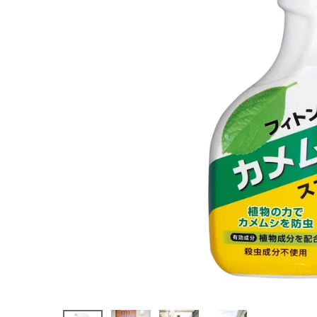
¥
1,518
(税込)
ホーム
新商品
カテゴリーから探す
美容・コスメ・香水
衛生用品
日用品雑貨
フェムケア
インナー・下着・ナイトウェア