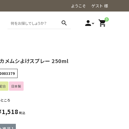
ようこそ ゲスト 様
0
person
shopping_cart
search
 カメムシよけスプレー 250ml
0003379
配合
日本製
のところ
¥
1,518
税込
ト進呈 ]