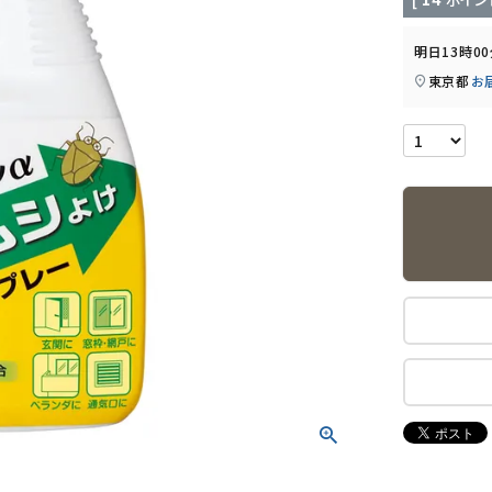
明日
13時0
東京都
お