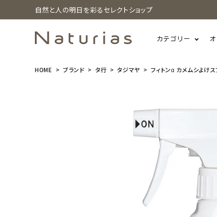
自然と人の明日を彩るセレクトショップ
カテゴリー
オ
HOME
ブランド
タ行
タジマヤ
フィトンα カメムシよけスプ
search
フィトンα カ
メムシよけス
プレー 250
ml