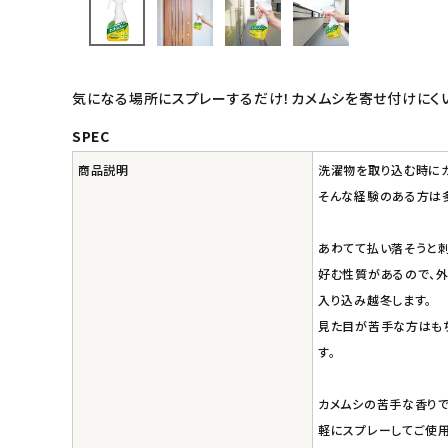
キッズ・ベビー・マタニティ
気になる場所にスプレーするだけ！カメムシを寄せ付けにくい
キッチン用品
SPEC
フード・ドリンク
商品説明
洗濯物を取り込む時にカ
そんな経験のある方は
ブランド
あわてて払い落そうと刺
定期購入
好む性質があるので、
入り込み越冬します。
オリジナルブランド
見た目が苦手な方はもち
す。
ナチュラムーン
エコリュクス
カメムシの苦手な香りで
軽にスプレーしてご使用