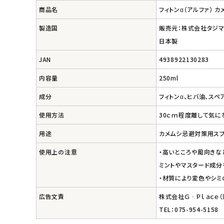
エコメイト
商品名
フィトンα（アルファ） カ
製造国
販売元：株式会社タジ
ナチュラプラス
日本製
アルマウィン
JAN
4938922130283
内容量
250ml
アルモニベルツ
成分
フィトンα、ヒバ油、ス
コラム・スタッフのおすすめ
使用方法
30ｃｍ程度離して気に
ご利用ガイド等
用途
カメムシ忌避対策用ス
使用上の注意
・高いところや風向きな
アカウント情報
ミントやマスタード成分
ようこそ ゲスト 様
・材質により変色やシミ
meeting_room
person
ログイン
会員登録
広告文責
株式会社Ｇ‐Ｐｌａｃｅ
TEL：075-954-5158