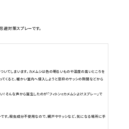
忌避対策スプレーです。
ついてしまいます。カメムシは色の明るいものや温度の高いところを
ってくると、暖かい室内へ侵入しようと窓枠のサッシの隙間などから
！そんな声から誕生したのが「フィトンαカメムシよけスプレー」で
ーです。殺虫成分不使用なので、網戸やサッシなど、気になる場所に手