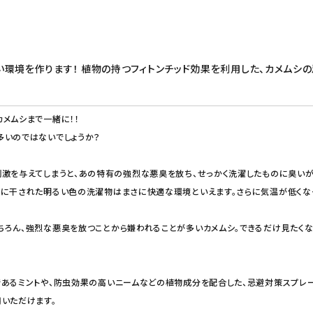
環境を作ります！ 植物の持つフィトンチッド効果を利用した、カメムシの
メムシまで一緒に！！
多いのではないでしょうか？
激を与えてしまうと、あの特有の強烈な悪臭を放ち、せっかく洗濯したものに臭いが
外に干された明るい色の洗濯物はまさに快適な環境といえます。さらに気温が低くな
ろん、強烈な悪臭を放つことから嫌われることが多いカメムシ。できるだけ見たくない
あるミントや、防虫効果の高いニームなどの植物成分を配合した、忌避対策スプレ
いただけます。