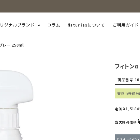
リジナルブランド
コラム
Naturiasについて
ご利用ガイド
レー 250ml
フィトンα
商品番号
10
天然由来成分
¥
1,518
定価
当店特別価格
[
14
ポイン