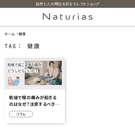
自然と人の明日を彩るセレクトショップ
ホーム
健康
search
TAG： 健康
ホーム
新着商品
カテゴリーから探す
乾燥で喉の痛みが起きる
のはなぜ？注意するべき状
美容・コスメ・香水
況や予防・ケア方法まで徹
コラム
底解説
衛生用品
日用品雑貨