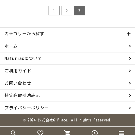
1
2
3
フェムケア
インナー・下着・ナイトウェア
カテゴリーから探す
キッズ・ベビー・マタニティ
ホーム
Naturiasについて
キッチン用品
ご利用ガイド
フード
お問い合わせ
ブランド
特定商取引法表示
オリジナルブランド
プライバシーポリシー
© 2024 株式会社G-Place. All rights Reserved.
ナチュラムーン
search
favorite_border
shopping_cart
schedule
menu