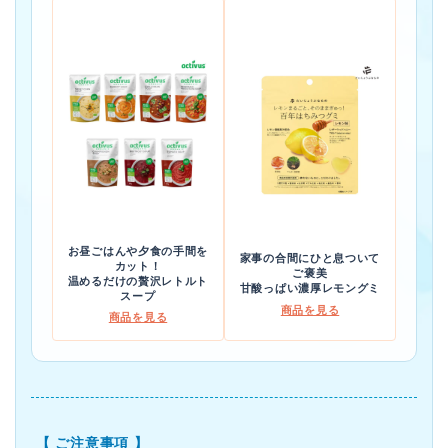
お昼ごはんや夕食の手間を
家事の合間にひと息ついて
カット！
ご褒美
温めるだけの贅沢レトルト
甘酸っぱい濃厚レモングミ
スープ
商品を見る
商品を見る
【 ご注意事項 】