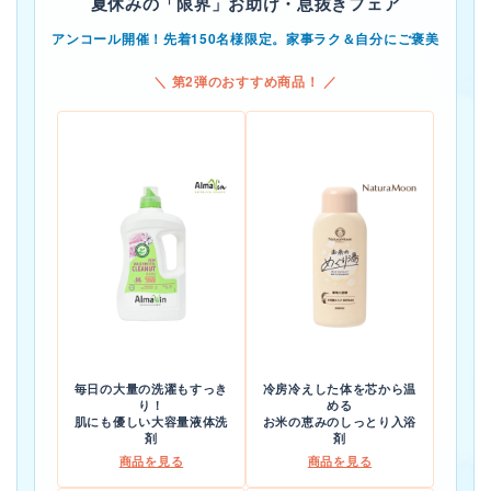
夏休みの「限界」お助け・息抜きフェア
アンコール開催！先着150名様限定。家事ラク＆自分にご褒美
＼ 第2弾のおすすめ商品！ ／
毎日の大量の洗濯もすっき
冷房冷えした体を芯から温
り！
める
肌にも優しい大容量液体洗
お米の恵みのしっとり入浴
剤
剤
商品を見る
商品を見る