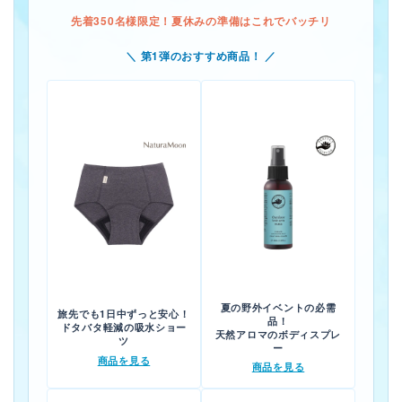
エコリュクス
先着350名様限定！夏休みの準備はこれでバッチリ
エコメイト
＼ 第1弾のおすすめ商品！ ／
ナチュラプラス
アルマウィン
アルモニベルツ
コラム・特集
ご利用ガイド等
夏の野外イベントの必需
旅先でも1日中ずっと安心！
品！
ドタバタ軽減の吸水ショー
天然アロマのボディスプレ
ツ
ー
商品を見る
商品を見る