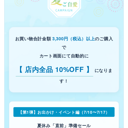
フェムケア
インナー・下着・ナイトウェア
お買い物合計金額
3,300円（税込）以上
のご購入
キッズ・ベビー・マタニティ
で
カート画面にて自動的に
キッチン用品
【 店内全品 10%OFF 】
になりま
フード
す！
ブランド
オリジナルブランド
【第1弾】お出かけ・イベント編（7/10〜7/17）
ナチュラムーン
夏休み「直前」準備セール