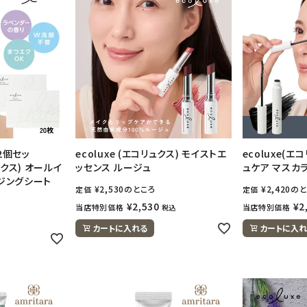
2個セッ
ecoluxe (エコリュクス) モイストエ
ecoluxe(エ
ュクス) オールイ
ッセンス ルージュ
ュケア マスカラ
ンジングシート
¥
2,530
のところ
¥
2,420
のと
定価
定価
¥
2,530
¥
2
当店特別価格
当店特別価格
税込
カートに入れる
カートに入れ