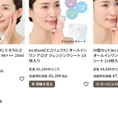
クス) ミネラルエ
ecoluxe(エコリュクス) オールイン
(4個セット)ec
 PA+++ 25ml
ワン アロマ クレンジングシート 10
オールインワン
枚入り
シート (10枚入
¥
2,200
のところ
¥
8,800
のと
定価
定価
税込
¥
2,200
¥
7
当店特別価格
当店特別価格
税込
詳細を見る
カートに入れ
順