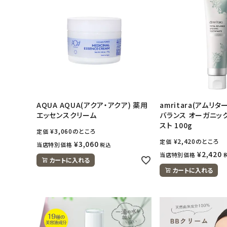
ナチュラムーン
エコリュクス
エコメイト
ナチュラプラス
AQUA AQUA(アクア・アクア) 薬用
amritara(アムリタ
エッセンスクリーム
バランス オーガニッ
スト 100g
アルマウィン
¥
3,060
のところ
定価
¥
2,420
のところ
定価
¥
3,060
当店特別価格
税込
アルモニベルツ
¥
2,420
当店特別価格
カートに入れる
カートに入れる
コラム・スタッフのおすすめ
ご利用ガイド等