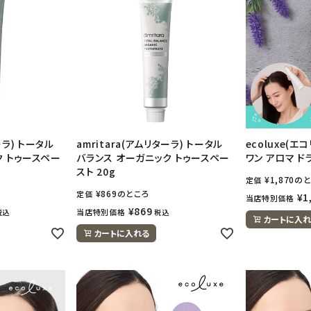
ーラ) トータル
amritara(アムリターラ) トータル
ecoluxe(エ
ク トゥースペー
バランス オーガニック トゥースペー
ワン アロマ ド
スト 20g
¥
1,870
のと
定価
¥
869
のところ
定価
¥
1
当店特別価格
¥
869
当店特別価格
税込
税込
カートに入れ
カートに入れる