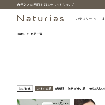
価格
自然と人の明日を彩るセレクトショップ
〜
注目ワード
カテゴリー
オ
3Rの実践
フェアトレード
天然由来成分配合
HOME
商品一覧
search
水質汚染対策
節水・節電・省エネ
防災
NE
アウトドアのお供
オールインワンコスメ
スタッ
温活・冷え対策
生理中も快適に
石けん落ちコ
ホーム
新商品
カテゴリーから探す
並び替え
おすすめ順
新着順
価格が安い順
価格が高い
美容・コスメ・香水
衛生用品