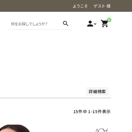
ようこそ ゲスト 様
0
person
shopping_cart
search
価格が高い順
レビュー順
詳細検索
15
件中
1
-
15
件表示