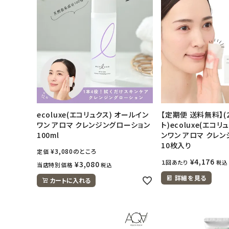
日用品雑貨
フェムケア
インナー・下着・ナイトウェア
キッズ・ベビー・マタニティ
ecoluxe(エコリュクス) オールイン
【定期便 送料無料】(
キッチン用品
ワン アロマ クレンジングローション
ト)ecoluxe(エコリ
100ml
ンワン アロマ クレ
10枚入り
フード・ドリンク
¥
3,080
のところ
定価
¥
4,176
１回あたり
税込
¥
3,080
当店特別価格
税込
ブランド
詳細を見る
カートに入れる
定期購入
オリジナルブランド