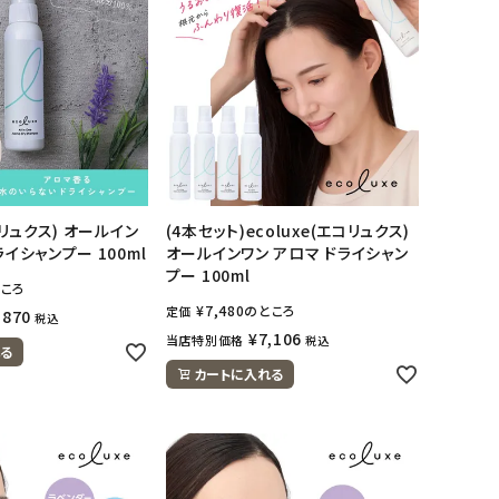
コリュクス) オールイン
(4本セット)ecoluxe(エコリュクス)
ライシャンプー 100ml
オールインワン アロマ ドライシャン
プー 100ml
ころ
¥
7,480
のところ
定価
,870
税込
¥
7,106
当店特別価格
税込
る
カートに入れる