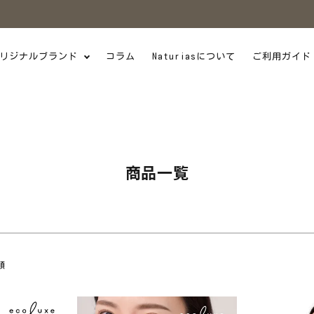
商品番号/JANコード
並び順
リジナルブランド
コラム
Naturiasについて
ご利用ガイド
新着順
価格が安い順
感染症・災害対策
日本製
W
UV・汗ケア
フ愛用
季節のオススメ
スメ
メール便
SALE
商品一覧
検索
順