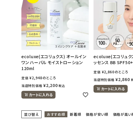
アカウント情報
ようこそ ゲスト 様
meeting_room
person
ログイン
会員登録
ecoluxe(エコリュクス) オールイン
ecoluxe(エコリュ
ワン ハーバル モイストローション
ッセンス BB SPF50+
120ml
¥
2,860
のところ
定価
¥
2,948
のところ
定価
¥
2,860
当店特別価格
¥
2,200
当店特別価格
税込
カートに入れる
カートに入れる
並び替え
おすすめ順
新着順
価格が安い順
価格が高い