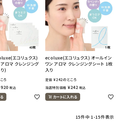
oluxe(エコリュクス)
ecoluxe(エコリュクス) オールイン
 アロマ クレンジング
ワン アロマ クレンジングシート 1枚
り)
入り
ころ
¥
242
のところ
定価
,920
¥
242
当店特別価格
税込
税込
る
カートに入れる
15
件中
1
-
15
件表示