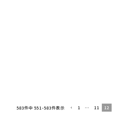
1
…
11
12
583
件中
551
-
583
件表示