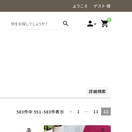
ようこそ ゲスト 様
0
person
shopping_cart
search
価格が高い順
レビュー順
詳細検索
1
…
11
12
583
件中
551
-
583
件表示