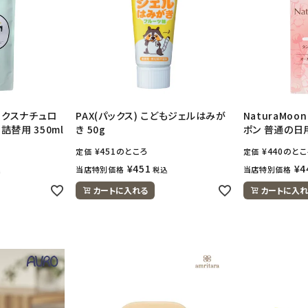
パックスナチュロ
PAX(パックス) こどもジェルはみが
NaturaMoo
詰替用 350ml
き 50g
ポン 普通の日
¥
451
のところ
¥
440
のとこ
定価
定価
¥
451
¥
4
当店特別価格
当店特別価格
込
税込
カートに入れる
カートに入れ