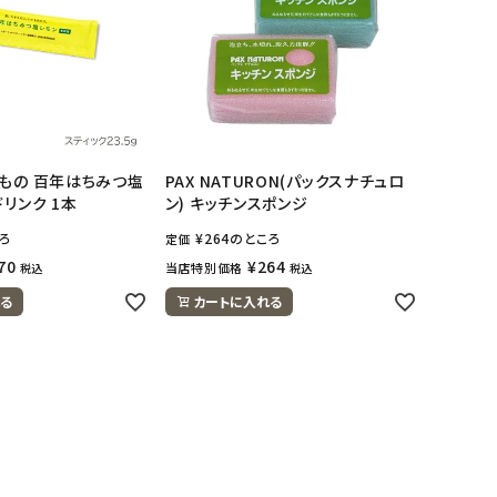
もの 百年はちみつ塩
PAX NATURON(パックスナチュロ
リンク 1本
ン) キッチンスポンジ
ろ
¥
264
のところ
定価
70
¥
264
当店特別価格
税込
税込
る
カートに入れる