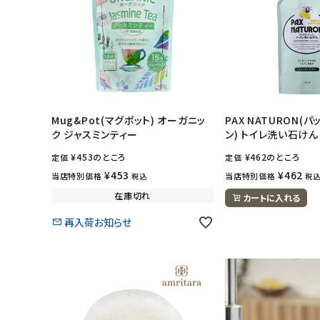
Mug&Pot(マグポット) オーガニッ
PAX NATURON(
ク ジャスミンティー
ン) トイレ洗い石けん 
¥
453
のところ
¥
462
のところ
定価
定価
¥
453
¥
462
当店特別価格
当店特別価格
税込
税
在庫切れ
カートに入れる
再入荷お知らせ