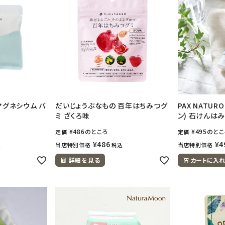
マグネシウム バ
だいじょうぶなもの 百年はちみつグ
PAX NATU
ミ ざくろ味
ン) 石けんはみ
¥
486
のところ
¥
495
のとこ
定価
定価
¥
486
¥
4
当店特別価格
当店特別価格
込
税込
詳細を見る
カートに入れ