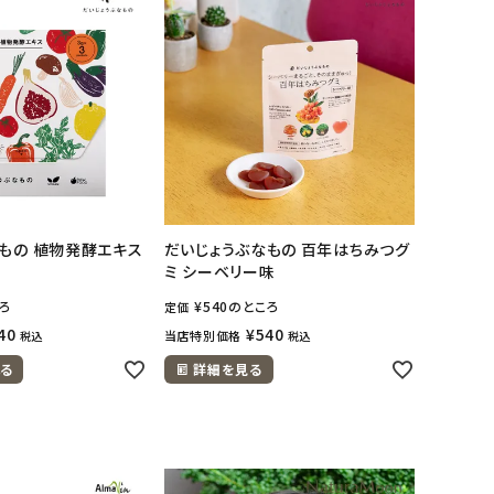
もの 植物発酵エキス
だいじょうぶなもの 百年はちみつグ
ミ シーベリー味
ろ
¥
540
のところ
定価
40
¥
540
当店特別価格
税込
税込
る
詳細を見る