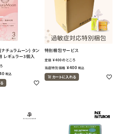
n(ナチュラムーン) タン
特別梱包サービス
用 レギュラー3個入
¥
400
のところ
定価
ろ
¥
400
当店特別価格
税込
40
税込
カートに入れる
る