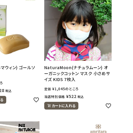
アルマウィン) ゴールソ
NaturaMoon(ナチュラムーン) オ
ーガニックコットン マスク 小さめサ
イズ KIDS 7枚入
ろ
¥
1,045
のところ
定価
28
税込
¥
522
当店特別価格
税込
る
カートに入れる