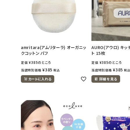
amritara(アムリターラ) オーガニッ
AURO(アウロ) キ
クコットン パフ
ト 15枚
¥
385
のところ
¥
385
のところ
定価
定価
¥
385
¥
385
当店特別価格
当店特別価格
税込
税
カートに入れる
詳細を見る