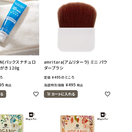
RON(パックスナチュロ
amritara(アムリターラ) ミニ パウ
がき 120g
ダーブラシ
ろ
¥
495
のところ
定価
95
¥
495
当店特別価格
税込
税込
る
カートに入れる