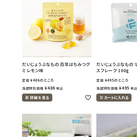
アカウント情報
ようこそ ゲスト 様
meeting_room
person
ログイン
会員登録
だいじょうぶなもの 百年はちみつグ
だいじょうぶなもの 
ミ レモン味
スフレーク 100g
¥
486
のところ
¥
495
のところ
定価
定価
¥
486
¥
495
当店特別価格
当店特別価格
税込
税
詳細を見る
カートに入れる