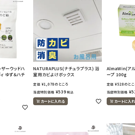
レザーウッドハ
NATURAPLUS(ナチュラプラス) 浴
AlmaWin(
ィ ゆず＆ハチ
室用カビよけボックス
ープ 100g
¥
1,078
のところ
¥
528
のとこ
定価
定価
¥
539
¥
5
当店特別価格
当店特別価格
税込
込
カートに入れる
カートに入れ