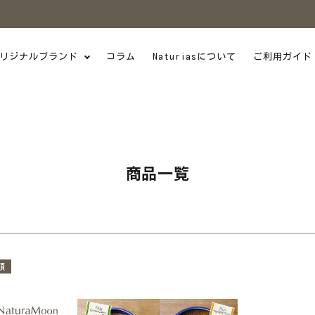
商品番号/JANコード
並び順
リジナルブランド
コラム
Naturiasについて
ご利用ガイド
新着順
価格が安い順
感染症・災害対策
日本製
W
UV・汗ケア
フ愛用
季節のオススメ
スメ
メール便
SALE
商品一覧
検索
順