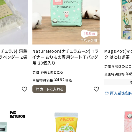
オナチュラル) 飛騨
NaturaMoon(ナチュラムーン) Tラ
Mug&Pot(
ラベンダー 2袋
イナー おりもの専用シート Ｔバッグ
ク はとむぎ茶
用 20個入り
¥
453
のとこ
定価
¥
462
のところ
定価
¥
4
当店特別価格
¥
462
当店特別価格
込
税込
カートに入れる
再入荷お知