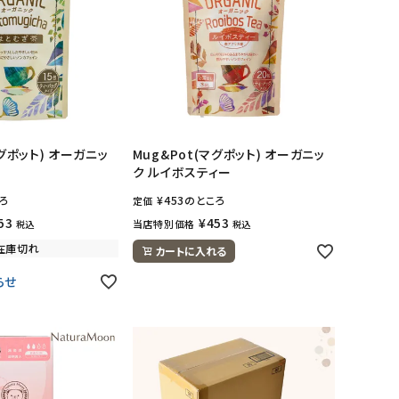
マグポット) オーガニッ
Mug&Pot(マグポット) オーガニッ
ク ルイボスティー
ろ
¥
453
のところ
定価
53
¥
453
当店特別価格
税込
税込
在庫切れ
カートに入れる
らせ