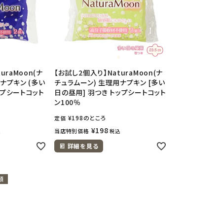
uraMoon(ナ
【お試し2個入り】NaturaMoon(ナ
ナプキン (多い
チュラムーン) 生理用ナプキン [多い
ップシートコット
日の昼用] 羽つき トップシートコット
ン100％
¥
198
のところ
定価
¥
198
当店特別価格
込
税込
詳細を見る
順