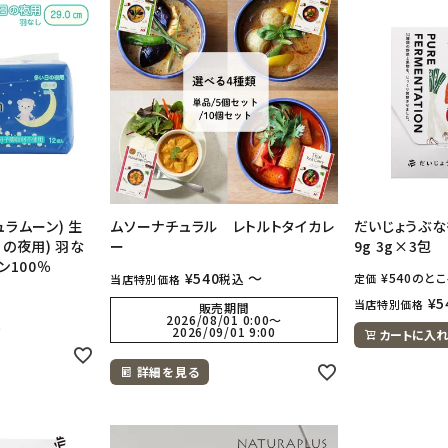
チュラムーン) 生
ムソーナチュラル レトルトタイカレ
だいじょうぶな
日の夜用) 羽な
ー
9g 3g×3包
ン100％
¥
540
〜
¥
540
のとこ
税込
定価
当店特別価格
¥
5
当店特別価格
販売期間
2026/08/01 0:00
〜
込
2026/09/01 9:00
カートに入れ
詳細を見る