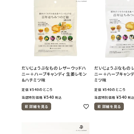
ナチュラムーン
エコリュクス
エコメイト
ナチュラプラス
だいじょうぶなもの レザーウッドハ
だいじょうぶなもの 
ニー＋ハーブキャンディ 生姜レモン
ニー＋ハーブキャンデ
アルマウィン
＆ハチミツ味
ミツ味
アルモニベルツ
¥
540
のところ
¥
540
のところ
定価
定価
¥
540
¥
540
当店特別価格
当店特別価格
税込
税
コラム・スタッフのおすすめ
詳細を見る
詳細を見る
ご利用ガイド等