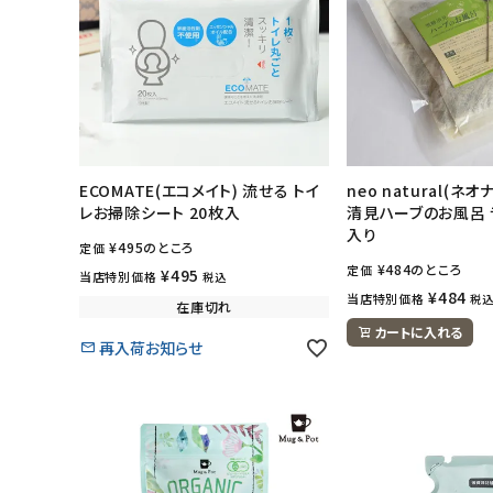
ECOMATE(エコメイト) 流せる トイ
neo natural(ネ
レお掃除シート 20枚入
清見ハーブのお風呂 
入り
¥
495
のところ
定価
¥
484
のところ
定価
¥
495
当店特別価格
税込
¥
484
当店特別価格
税
在庫切れ
カートに入れる
再入荷お知らせ