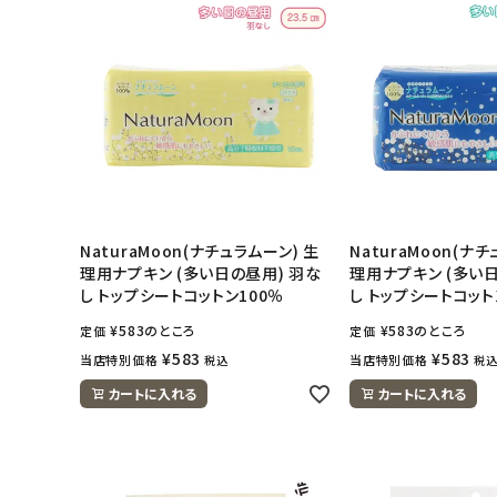
日用品雑貨
フェムケア
インナー・下着・ナイトウェア
キッズ・ベビー・マタニティ
NaturaMoon(ナチュラムーン) 生
NaturaMoon(ナ
キッチン用品
理用ナプキン (多い日の昼用) 羽な
理用ナプキン (多い
し トップシートコットン100％
し トップシートコット
フード・ドリンク
¥
583
のところ
¥
583
のところ
定価
定価
¥
583
¥
583
当店特別価格
当店特別価格
税込
税
ブランド
カートに入れる
カートに入れる
定期購入
オリジナルブランド