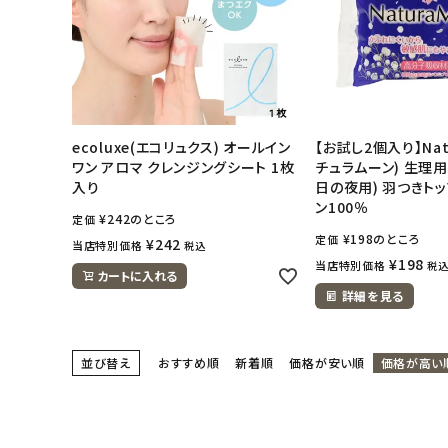
ecoluxe(エコリュクス) オールイン
【お試し2個入り】Nat
ワン アロマ クレンジングシート 1枚
チュラムーン) 生理用
入り
日の夜用) 羽つきト
ン100％
¥
242
のところ
定価
¥
198
のところ
定価
¥
242
当店特別価格
税込
¥
198
当店特別価格
税
カートに入れる
詳細を見る
並び替え
おすすめ順
新着順
価格が安い順
価格が高い