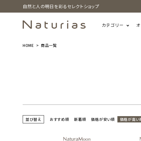
価格
自然と人の明日を彩るセレクトショップ
〜
注目ワード
カテゴリー
オ
3Rの実践
フェアトレード
天然由来成分配合
HOME
商品一覧
search
水質汚染対策
節水・節電・省エネ
防災
NE
アウトドアのお供
オールインワンコスメ
スタッ
温活・冷え対策
生理中も快適に
石けん落ちコ
ホーム
新商品
カテゴリーから探す
美容・コスメ・香水
並び替え
おすすめ順
新着順
価格が安い順
価格が高い
衛生用品