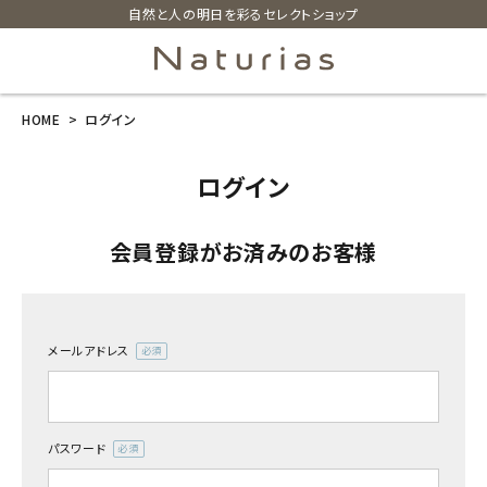
自然と人の明日を彩るセレクトショップ
HOME
ログイン
search
ログイン
ホーム
会員登録がお済みのお客様
新商品
カテゴリーから探す
メールアドレス
(必
美容・コスメ・香水
須)
衛生用品
パスワード
(必
須)
日用品雑貨