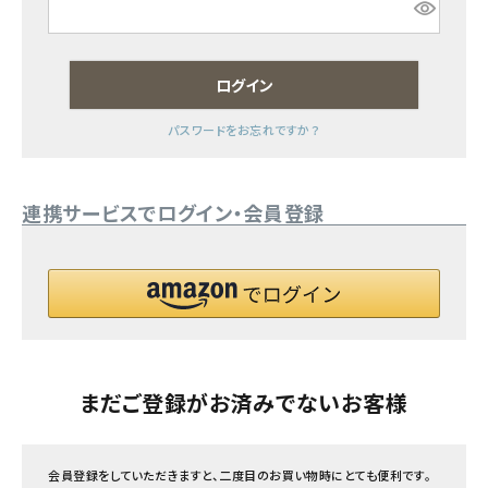
フェムケア
ログイン
インナー・下着・ナイトウェア
パスワードをお忘れですか？
キッズ・ベビー・マタニティ
連携サービスでログイン・会員登録
キッチン用品
フード・ドリンク
ブランド
定期購入
まだご登録がお済みでないお客様
オリジナルブランド
会員登録をしていただきますと、二度目のお買い物時にとても便利です。