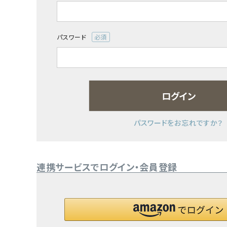
(必
須)
日用品雑貨
パスワード
フェムケア
(必
須)
インナー・下着・ナイトウェア
ログイン
キッズ・ベビー・マタニティ
キッチン用品
パスワードをお忘れですか？
フード・ドリンク
連携サービスでログイン・会員登録
ブランド
定期購入
オリジナルブランド