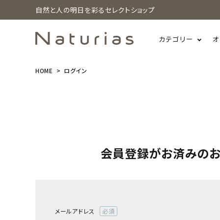
自然と人の明日を彩るセレクトショップ
カテゴリー
オ
HOME
ログイン
search
ホーム
新商品
会員登録がお済みの
カテゴリーから探す
美容・コスメ・香水
衛生用品
メールアドレス