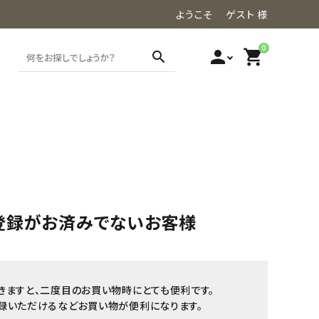
ようこそ ゲスト 様
0
person
shopping_cart
search
登録がお済みでないお客様
きますと、二度目のお買い物時にとても便利です。
録いただけるなどお買い物が便利になります。