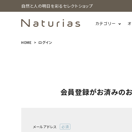
自然と人の明日を彩るセレクトショップ
カテゴリー
オ
HOME
ログイン
search
ホーム
新商品
会員登録がお済みの
カテゴリーから探す
美容・コスメ・香水
衛生用品
メールアドレス