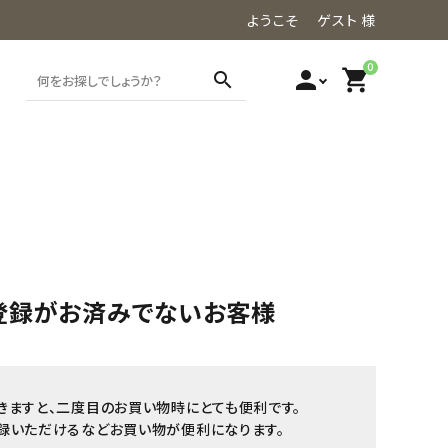
ようこそ ゲスト 様
0
person
shopping_cart
search
登録がお済みでないお客様
きますと、二度目のお買い物時にとても便利です。
録いただけるなどお買い物が便利になります。