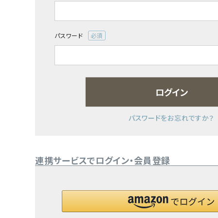
(必
須)
日用品雑貨
パスワード
フェムケア
(必
須)
インナー・下着・ナイトウェア
ログイン
キッズ・ベビー・マタニティ
キッチン用品
パスワードをお忘れですか？
フード・ドリンク
連携サービスでログイン・会員登録
ブランド
定期購入
オリジナルブランド